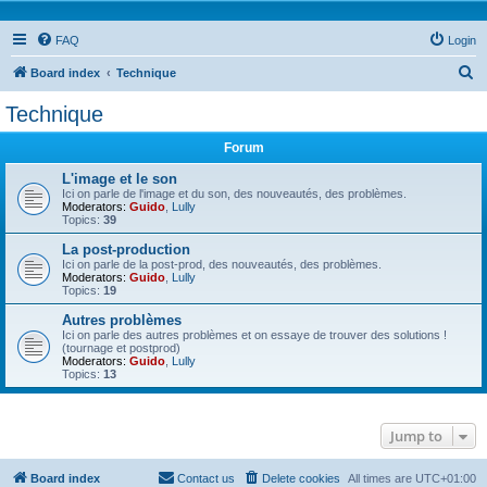
FAQ
Login
S
Board index
Technique
e
Technique
a
Forum
r
c
L'image et le son
Ici on parle de l'image et du son, des nouveautés, des problèmes.
h
Moderators:
Guido
,
Lully
Topics:
39
La post-production
Ici on parle de la post-prod, des nouveautés, des problèmes.
Moderators:
Guido
,
Lully
Topics:
19
Autres problèmes
Ici on parle des autres problèmes et on essaye de trouver des solutions !
(tournage et postprod)
Moderators:
Guido
,
Lully
Topics:
13
Jump to
Board index
Contact us
Delete cookies
All times are
UTC+01:00