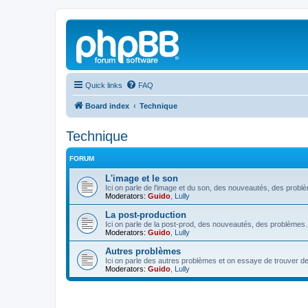
Quick links
FAQ
Board index
Technique
Technique
FORUM
L'image et le son
Ici on parle de l'image et du son, des nouveautés, des probl
Moderators:
Guido
,
Lully
La post-production
Ici on parle de la post-prod, des nouveautés, des problèmes.
Moderators:
Guido
,
Lully
Autres problèmes
Ici on parle des autres problèmes et on essaye de trouver de
Moderators:
Guido
,
Lully