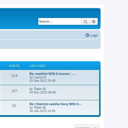
Search
Advanced search
Login
POSTS
LAST POST
Re: matériel SON à trouver : …
214
V
by
Lucca
i
15 Sep 2012 20:48
e
w
V
by
Thorn
107
t
i
04 Dec 2010 09:08
h
e
e
w
l
t
Re: Cherche caméra Sony NEX-V…
a
37
h
V
by
Thorn
t
e
i
16 Jan 2012 14:29
e
l
e
s
a
w
t
t
t
p
e
h
o
s
e