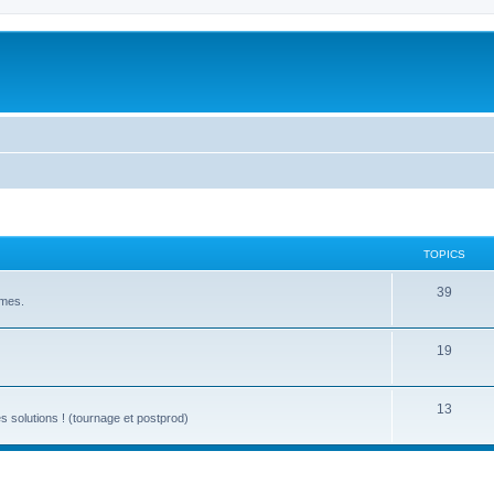
TOPICS
39
èmes.
19
13
s solutions ! (tournage et postprod)