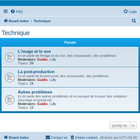
FAQ
Login
S
Board index
Technique
e
Technique
a
Forum
r
c
L'image et le son
Ici on parle de l'image et du son, des nouveautés, des problèmes.
h
Moderators:
Guido
,
Lully
Topics:
39
La post-production
Ici on parle de la post-prod, des nouveautés, des problèmes.
Moderators:
Guido
,
Lully
Topics:
19
Autres problèmes
Ici on parle des autres problèmes et on essaye de trouver des solutions !
(tournage et postprod)
Moderators:
Guido
,
Lully
Topics:
13
Jump to
Board index
Contact us
Delete cookies
All times are
UTC+01:00