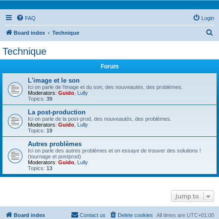
FAQ
Login
S
Board index
Technique
e
Technique
a
Forum
r
c
L'image et le son
Ici on parle de l'image et du son, des nouveautés, des problèmes.
h
Moderators:
Guido
,
Lully
Topics:
39
La post-production
Ici on parle de la post-prod, des nouveautés, des problèmes.
Moderators:
Guido
,
Lully
Topics:
19
Autres problèmes
Ici on parle des autres problèmes et on essaye de trouver des solutions !
(tournage et postprod)
Moderators:
Guido
,
Lully
Topics:
13
Jump to
Board index
Contact us
Delete cookies
All times are
UTC+01:00