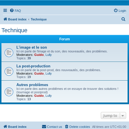
FAQ
Login
S
Board index
Technique
e
Technique
a
Forum
r
c
L'image et le son
Ici on parle de l'image et du son, des nouveautés, des problèmes.
h
Moderators:
Guido
,
Lully
Topics:
39
La post-production
Ici on parle de la post-prod, des nouveautés, des problèmes.
Moderators:
Guido
,
Lully
Topics:
19
Autres problèmes
Ici on parle des autres problèmes et on essaye de trouver des solutions !
(tournage et postprod)
Moderators:
Guido
,
Lully
Topics:
13
Jump to
Board index
Contact us
Delete cookies
All times are
UTC+01:00