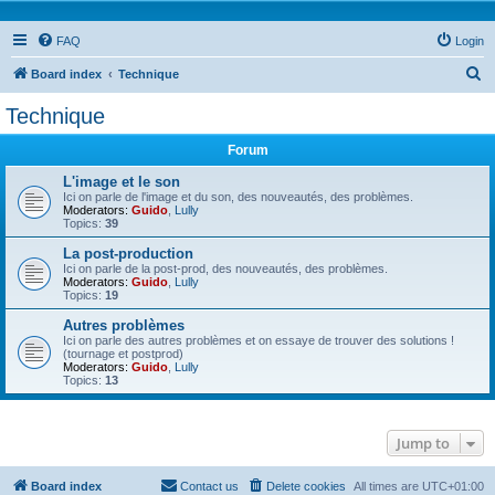
FAQ
Login
S
Board index
Technique
e
Technique
a
Forum
r
c
L'image et le son
Ici on parle de l'image et du son, des nouveautés, des problèmes.
h
Moderators:
Guido
,
Lully
Topics:
39
La post-production
Ici on parle de la post-prod, des nouveautés, des problèmes.
Moderators:
Guido
,
Lully
Topics:
19
Autres problèmes
Ici on parle des autres problèmes et on essaye de trouver des solutions !
(tournage et postprod)
Moderators:
Guido
,
Lully
Topics:
13
Jump to
Board index
Contact us
Delete cookies
All times are
UTC+01:00