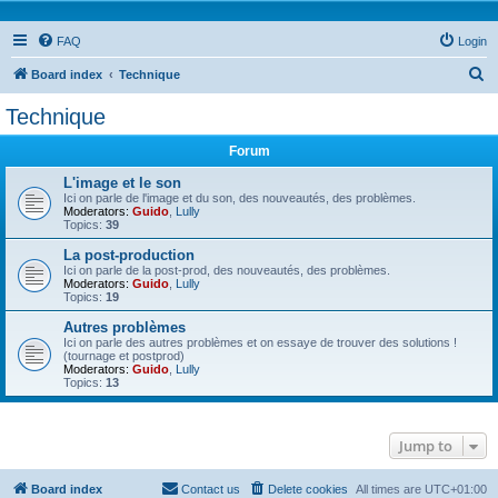
FAQ
Login
S
Board index
Technique
e
Technique
a
Forum
r
c
L'image et le son
Ici on parle de l'image et du son, des nouveautés, des problèmes.
h
Moderators:
Guido
,
Lully
Topics:
39
La post-production
Ici on parle de la post-prod, des nouveautés, des problèmes.
Moderators:
Guido
,
Lully
Topics:
19
Autres problèmes
Ici on parle des autres problèmes et on essaye de trouver des solutions !
(tournage et postprod)
Moderators:
Guido
,
Lully
Topics:
13
Jump to
Board index
Contact us
Delete cookies
All times are
UTC+01:00