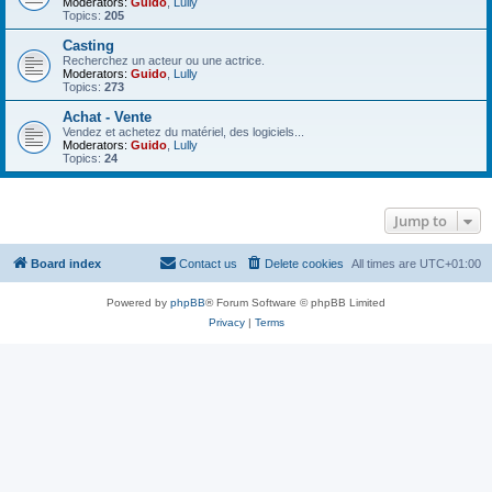
Moderators:
Guido
,
Lully
Topics:
205
Casting
Recherchez un acteur ou une actrice.
Moderators:
Guido
,
Lully
Topics:
273
Achat - Vente
Vendez et achetez du matériel, des logiciels...
Moderators:
Guido
,
Lully
Topics:
24
Jump to
Board index
Contact us
Delete cookies
All times are
UTC+01:00
Powered by
phpBB
® Forum Software © phpBB Limited
Privacy
|
Terms