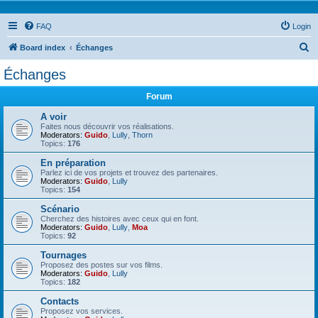
FAQ
Login
S
Board index
Échanges
e
Échanges
a
Forum
r
c
A voir
Faites nous découvrir vos réalisations.
h
Moderators:
Guido
,
Lully
,
Thorn
Topics:
176
En préparation
Parlez ici de vos projets et trouvez des partenaires.
Moderators:
Guido
,
Lully
Topics:
154
Scénario
Cherchez des histoires avec ceux qui en font.
Moderators:
Guido
,
Lully
,
Moa
Topics:
92
Tournages
Proposez des postes sur vos films.
Moderators:
Guido
,
Lully
Topics:
182
Contacts
Proposez vos services.