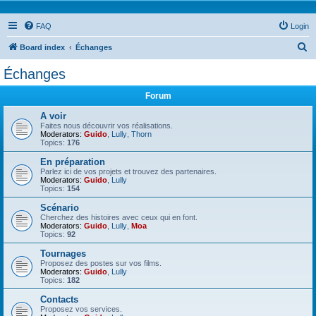
FAQ
Login
S
Board index
Échanges
e
Échanges
a
Forum
r
c
A voir
Faites nous découvrir vos réalisations.
h
Moderators:
Guido
,
Lully
,
Thorn
Topics:
176
En préparation
Parlez ici de vos projets et trouvez des partenaires.
Moderators:
Guido
,
Lully
Topics:
154
Scénario
Cherchez des histoires avec ceux qui en font.
Moderators:
Guido
,
Lully
,
Moa
Topics:
92
Tournages
Proposez des postes sur vos films.
Moderators:
Guido
,
Lully
Topics:
182
Contacts
Proposez vos services.