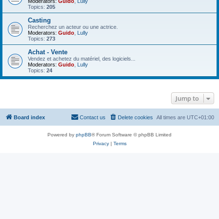
Moderators:
Guido
,
Lully
Topics:
205
Casting
Recherchez un acteur ou une actrice.
Moderators:
Guido
,
Lully
Topics:
273
Achat - Vente
Vendez et achetez du matériel, des logiciels...
Moderators:
Guido
,
Lully
Topics:
24
Jump to
Board index
Contact us
Delete cookies
All times are
UTC+01:00
Powered by
phpBB
® Forum Software © phpBB Limited
Privacy
|
Terms