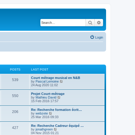
Search
Advanced search
Login
POSTS
LAST POST
Court métrage musical en N&B
539
V
by
Pascal Lemoine
i
24 Aug 2020 11:02
e
w
Projet Court-métrage
550
t
V
by
Mathieu David
h
i
15 Feb 2016 17:57
e
e
l
w
Re: Recherche formation écrit…
a
206
t
V
by
webzete
t
h
i
25 Mar 2016 09:33
e
e
e
s
l
w
t
Re: Recherche Cadreur équipé …
a
427
t
p
V
by
jonathgreen
t
h
o
i
04 Nov 2015 01:21
e
e