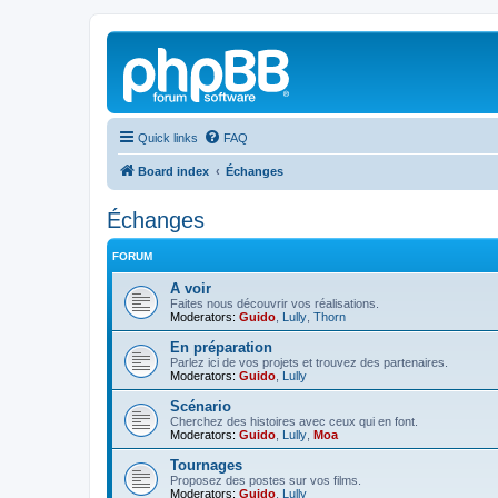
Quick links
FAQ
Board index
Échanges
Échanges
FORUM
A voir
Faites nous découvrir vos réalisations.
Moderators:
Guido
,
Lully
,
Thorn
En préparation
Parlez ici de vos projets et trouvez des partenaires.
Moderators:
Guido
,
Lully
Scénario
Cherchez des histoires avec ceux qui en font.
Moderators:
Guido
,
Lully
,
Moa
Tournages
Proposez des postes sur vos films.
Moderators:
Guido
,
Lully