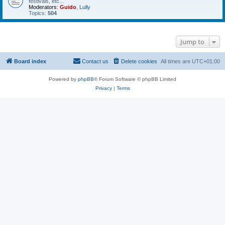
festivals, etc...
Moderators:
Guido
,
Lully
Topics:
504
Jump to
Board index
Contact us
Delete cookies
All times are
UTC+01:00
Powered by
phpBB
® Forum Software © phpBB Limited
Privacy
|
Terms