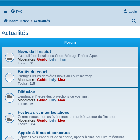
FAQ
Login
S
Board index
Actualités
e
Actualités
a
Forum
r
c
News de l'Institut
L’actualité de l’Institut du Court-Métrage Rhône-Alpes.
h
Moderators:
Guido
,
Lully
,
Thorn
Topics:
89
Bruits du court
Partagez ici les dernières news du court-métrage.
Moderators:
Guido
,
Lully
,
Moa
Topics:
115
Diffusion
L'endroit et l'heure des projections de vos fims.
Moderators:
Guido
,
Lully
,
Moa
Topics:
98
Festivals et manifestations
Communiquez sur les évènements organisés autour du film court.
Moderators:
Guido
,
Lully
,
Moa
Topics:
334
Appels à films et concours
Déposez vos concours de scénario, appels à films pour les télévisions,