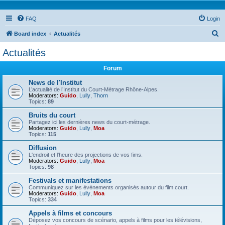
FAQ
Login
S
Board index
Actualités
e
Actualités
a
Forum
r
c
News de l'Institut
L’actualité de l’Institut du Court-Métrage Rhône-Alpes.
h
Moderators:
Guido
,
Lully
,
Thorn
Topics:
89
Bruits du court
Partagez ici les dernières news du court-métrage.
Moderators:
Guido
,
Lully
,
Moa
Topics:
115
Diffusion
L'endroit et l'heure des projections de vos fims.
Moderators:
Guido
,
Lully
,
Moa
Topics:
98
Festivals et manifestations
Communiquez sur les évènements organisés autour du film court.
Moderators:
Guido
,
Lully
,
Moa
Topics:
334
Appels à films et concours
Déposez vos concours de scénario, appels à films pour les télévisions,