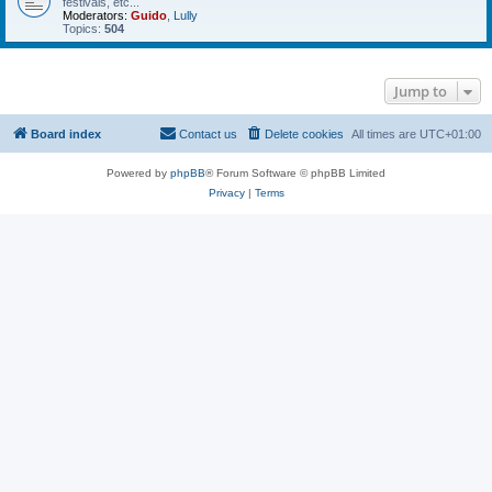
festivals, etc...
Moderators:
Guido
,
Lully
Topics:
504
Jump to
Board index
Contact us
Delete cookies
All times are
UTC+01:00
Powered by
phpBB
® Forum Software © phpBB Limited
Privacy
|
Terms