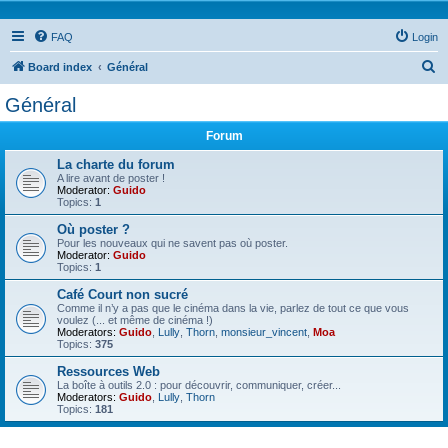
FAQ
Login
S
Board index
Général
e
Général
a
Forum
r
c
La charte du forum
A lire avant de poster !
h
Moderator:
Guido
Topics:
1
Où poster ?
Pour les nouveaux qui ne savent pas où poster.
Moderator:
Guido
Topics:
1
Café Court non sucré
Comme il n’y a pas que le cinéma dans la vie, parlez de tout ce que vous
voulez (... et même de cinéma !)
Moderators:
Guido
,
Lully
,
Thorn
,
monsieur_vincent
,
Moa
Topics:
375
Ressources Web
La boîte à outils 2.0 : pour découvrir, communiquer, créer...
Moderators:
Guido
,
Lully
,
Thorn
Topics:
181