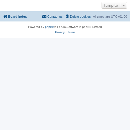
Jump to
Board index
Contact us
Delete cookies
All times are
UTC+01:00
Powered by
phpBB
® Forum Software © phpBB Limited
Privacy
|
Terms