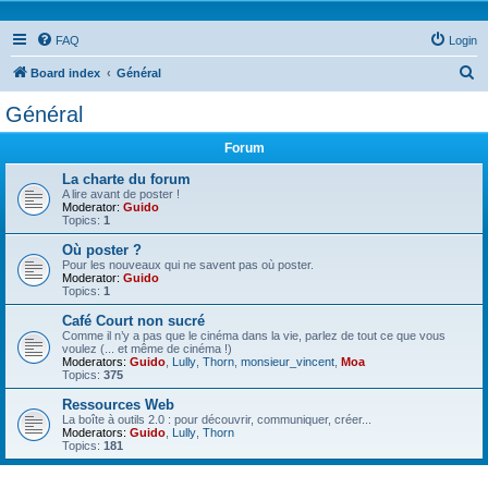
FAQ
Login
S
Board index
Général
e
Général
a
Forum
r
c
La charte du forum
A lire avant de poster !
h
Moderator:
Guido
Topics:
1
Où poster ?
Pour les nouveaux qui ne savent pas où poster.
Moderator:
Guido
Topics:
1
Café Court non sucré
Comme il n’y a pas que le cinéma dans la vie, parlez de tout ce que vous
voulez (... et même de cinéma !)
Moderators:
Guido
,
Lully
,
Thorn
,
monsieur_vincent
,
Moa
Topics:
375
Ressources Web
La boîte à outils 2.0 : pour découvrir, communiquer, créer...
Moderators:
Guido
,
Lully
,
Thorn
Topics:
181