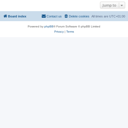
Jump to
Board index
Contact us
Delete cookies
All times are
UTC+01:00
Powered by
phpBB
® Forum Software © phpBB Limited
Privacy
|
Terms