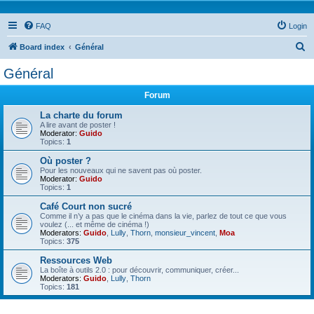
FAQ
Login
S
Board index
Général
e
Général
a
Forum
r
c
La charte du forum
A lire avant de poster !
h
Moderator:
Guido
Topics:
1
Où poster ?
Pour les nouveaux qui ne savent pas où poster.
Moderator:
Guido
Topics:
1
Café Court non sucré
Comme il n’y a pas que le cinéma dans la vie, parlez de tout ce que vous
voulez (... et même de cinéma !)
Moderators:
Guido
,
Lully
,
Thorn
,
monsieur_vincent
,
Moa
Topics:
375
Ressources Web
La boîte à outils 2.0 : pour découvrir, communiquer, créer...
Moderators:
Guido
,
Lully
,
Thorn
Topics:
181