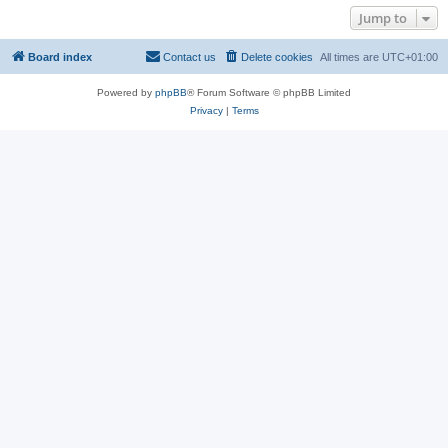
Jump to
Board index
Contact us
Delete cookies
All times are
UTC+01:00
Powered by
phpBB
® Forum Software © phpBB Limited
Privacy
|
Terms