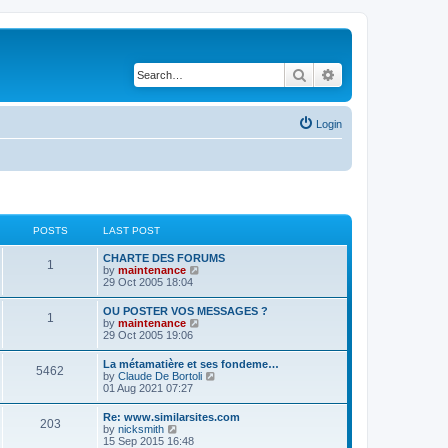
Search
Advanced search
Login
POSTS
LAST POST
CHARTE DES FORUMS
1
V
by
maintenance
i
29 Oct 2005 18:04
e
w
OU POSTER VOS MESSAGES ?
1
t
V
by
maintenance
h
i
29 Oct 2005 19:06
e
e
l
w
La métamatière et ses fondeme…
a
5462
t
V
by
Claude De Bortoli
t
h
i
01 Aug 2021 07:27
e
e
e
s
l
w
t
Re: www.similarsites.com
a
203
t
p
V
by
nicksmith
t
h
o
i
15 Sep 2015 16:48
e
e