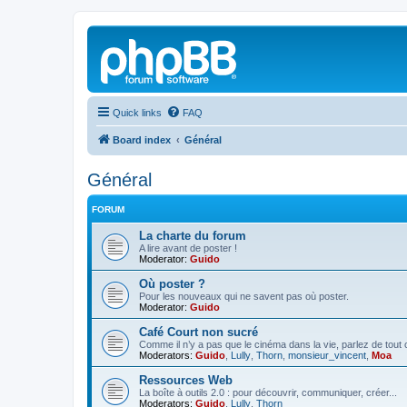
Quick links
FAQ
Board index
Général
Général
FORUM
La charte du forum
A lire avant de poster !
Moderator:
Guido
Où poster ?
Pour les nouveaux qui ne savent pas où poster.
Moderator:
Guido
Café Court non sucré
Comme il n’y a pas que le cinéma dans la vie, parlez de tout
Moderators:
Guido
,
Lully
,
Thorn
,
monsieur_vincent
,
Moa
Ressources Web
La boîte à outils 2.0 : pour découvrir, communiquer, créer...
Moderators:
Guido
,
Lully
,
Thorn