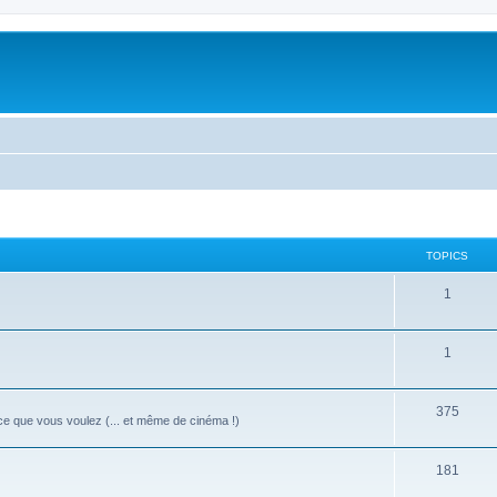
TOPICS
1
1
375
 ce que vous voulez (... et même de cinéma !)
181