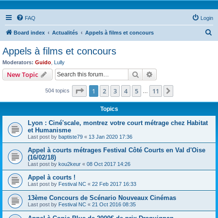
FAQ
Login
S
Board index
Actualités
Appels à films et concours
e
Appels à films et concours
a
Moderators:
Guido
,
Lully
r
Search
Advanced search
New Topic
c
Page
1
of
11
1
2
3
4
5
11
Next
504 topics
h
…
Topics
Lyon : Ciné'scale, montrez votre court métrage chez Habitat
et Humanisme
Last post by
baptiste79
«
13 Jan 2020 17:36
Appel à courts métrages Festival Côté Courts en Val d'Oise
(16/02/18)
Last post by
kou2keur
«
08 Oct 2017 14:26
Appel à courts !
Last post by
Festival NC
«
22 Feb 2017 16:33
13ème Concours de Scénario Nouveaux Cinémas
Last post by
Festival NC
«
21 Oct 2016 08:35