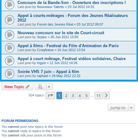
Concours de la Bande-Son - Ouverture des inscriptions !
Last post by
Nouveaux Talents
«
23 Jul 2012 14:31
Appel à courts-métrages - Forum des Jeunes Réalisateurs
2012
Last post by
Forum des Jeunes Réal
«
03 Jul 2012 09:07
Nouveau concours sur le site de Court-circuit
Last post by
3xplus
«
26 Jun 2012 13:50
Appel à films - Festival du Film d'Animation de Paris
Last post by
CroqAnime
«
19 Jun 2012 13:54
Appel à court métrage, Festival vidéos solidaires, Chaire
Last post by
Ingyin
«
12 Jun 2012 14:26
Soirée VHS 7 juin – Appel à film
Last post by
raphael
«
29 May 2012 22:22
New Topic
Page
1
of
11
1
2
3
4
5
11
Next
504 topics
…
Jump to
FORUM PERMISSIONS
You
cannot
post new topics in this forum
You
cannot
reply to topics in this forum
You
cannot
edit your posts in this forum