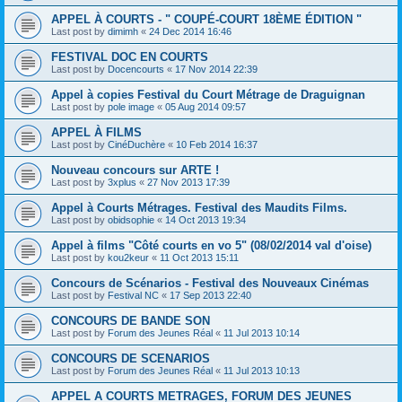
APPEL À COURTS - " COUPÉ-COURT 18ÈME ÉDITION "
Last post by
dimimh
«
24 Dec 2014 16:46
FESTIVAL DOC EN COURTS
Last post by
Docencourts
«
17 Nov 2014 22:39
Appel à copies Festival du Court Métrage de Draguignan
Last post by
pole image
«
05 Aug 2014 09:57
APPEL À FILMS
Last post by
CinéDuchère
«
10 Feb 2014 16:37
Nouveau concours sur ARTE !
Last post by
3xplus
«
27 Nov 2013 17:39
Appel à Courts Métrages. Festival des Maudits Films.
Last post by
obidsophie
«
14 Oct 2013 19:34
Appel à films "Côté courts en vo 5" (08/02/2014 val d'oise)
Last post by
kou2keur
«
11 Oct 2013 15:11
Concours de Scénarios - Festival des Nouveaux Cinémas
Last post by
Festival NC
«
17 Sep 2013 22:40
CONCOURS DE BANDE SON
Last post by
Forum des Jeunes Réal
«
11 Jul 2013 10:14
CONCOURS DE SCENARIOS
Last post by
Forum des Jeunes Réal
«
11 Jul 2013 10:13
APPEL A COURTS METRAGES, FORUM DES JEUNES