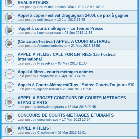
REALISATEURS
Last post by
Forum des Jeunes Réal
«
11 Jul 2013 10:12
Appel à copie Festival Draguignan 2400€ de prix à gagner
Last post by
pole image
«
13 Jun 2013 13:48
-Appel à courts métrages – Le Temps Presse
Last post by
Letempspresse
«
03 Jun 2013 11:38
(Concours/Festival) APPEL A COURT-METRAGE
Last post by
Assomptionbellevue
«
21 May 2013 13:56
APPEL À FILMS / CALL FOR ENTRIES 13e Festival
International
Last post by
PresseRav
«
07 May 2013 11:30
Appel à films - courts métrages animés
Last post by
CroqAnime
«
05 Apr 2013 14:39
Appels à Courts-Métrages/Clips ! Soirée Courts-Toujours #10
Last post by
agendasforum
«
29 Mar 2013 15:50
APPEL A PROJET CONCOURS DE COURTS METRAGES
ETANG D’ARTS
Last post by
festivaletangdarts
«
18 Mar 2013 00:45
CONCOURS DE COURTS-MÉTRAGES ETUDIANTS
Last post by
coeurmétrage
«
17 Mar 2013 13:54
APPEL À FILMS !
Last post by
CroqAnime
«
05 Mar 2013 18:01