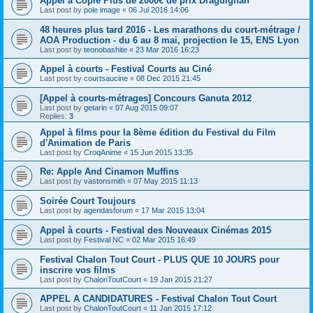
Appel à Copie Plus de 2000€ de prix Draguignan
Last post by
pole image
«
06 Jul 2016 14:06
48 heures plus tard 2016 - Les marathons du court-métrage /
AOA Production - du 6 au 8 mai, projection le 15, ENS Lyon
Last post by
teonobashite
«
23 Mar 2016 16:23
Appel à courts - Festival Courts au Ciné
Last post by
courtsaucine
«
08 Dec 2015 21:45
[Appel à courts-métrages] Concours Ganuta 2012
Last post by
getarin
«
07 Aug 2015 09:07
Replies:
3
Appel à films pour la 8ème édition du Festival du Film
d'Animation de Paris
Last post by
CroqAnime
«
15 Jun 2015 13:35
Re: Apple And Cinamon Muffins
Last post by
vastonsmith
«
07 May 2015 11:13
Soirée Court Toujours
Last post by
agendasforum
«
17 Mar 2015 13:04
Appel à courts - Festival des Nouveaux Cinémas 2015
Last post by
Festival NC
«
02 Mar 2015 16:49
Festival Chalon Tout Court - PLUS QUE 10 JOURS pour
inscrire vos films
Last post by
ChalonToutCourt
«
19 Jan 2015 21:27
APPEL A CANDIDATURES - Festival Chalon Tout Court
Last post by
ChalonToutCourt
«
11 Jan 2015 17:12