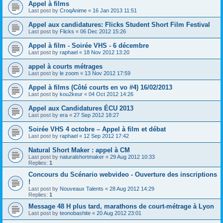
Appel à films
Last post by
CroqAnime
«
16 Jan 2013 11:51
Appel aux candidatures: Flicks Student Short Film Festival
Last post by
Flicks
«
06 Dec 2012 15:26
Appel à film - Soirée VHS - 6 décembre
Last post by
raphael
«
18 Nov 2012 13:20
appel à courts métrages
Last post by
le zoom
«
13 Nov 2012 17:59
Appel à films (Côté courts en vo #4) 16/02/2013
Last post by
kou2keur
«
04 Oct 2012 14:26
Appel aux Candidatures ÉCU 2013
Last post by
era
«
27 Sep 2012 18:27
Soirée VHS 4 octobre – Appel à film et débat
Last post by
raphael
«
12 Sep 2012 17:42
Natural Short Maker : appel à CM
Last post by
naturalshortmaker
«
29 Aug 2012 10:33
Replies:
1
Concours du Scénario webvideo - Ouverture des inscriptions
!
Last post by
Nouveaux Talents
«
28 Aug 2012 14:29
Replies:
1
Message 48 H plus tard, marathons de court-métrage à Lyon
Last post by
teonobashite
«
20 Aug 2012 23:01