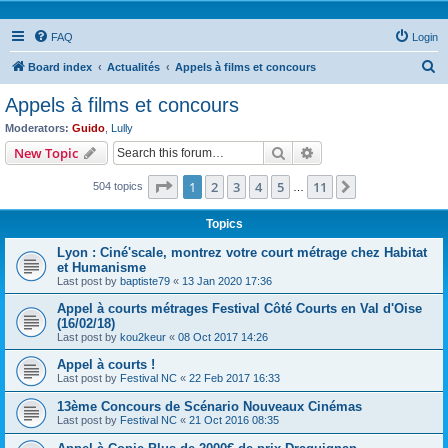
FAQ
Login
S
Board index
Actualités
Appels à films et concours
e
Appels à films et concours
a
Moderators:
Guido
,
Lully
r
Search
Advanced search
New Topic
c
Page
1
of
11
1
2
3
4
5
11
Next
504 topics
h
…
Topics
Lyon : Ciné'scale, montrez votre court métrage chez Habitat
et Humanisme
Last post by
baptiste79
«
13 Jan 2020 17:36
Appel à courts métrages Festival Côté Courts en Val d'Oise
(16/02/18)
Last post by
kou2keur
«
08 Oct 2017 14:26
Appel à courts !
Last post by
Festival NC
«
22 Feb 2017 16:33
13ème Concours de Scénario Nouveaux Cinémas
Last post by
Festival NC
«
21 Oct 2016 08:35