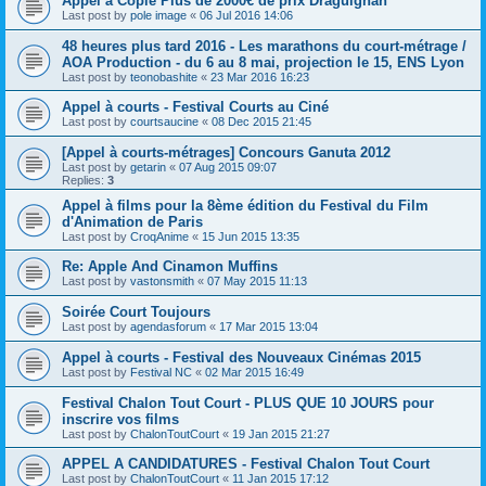
Appel à Copie Plus de 2000€ de prix Draguignan
Last post by
pole image
«
06 Jul 2016 14:06
48 heures plus tard 2016 - Les marathons du court-métrage /
AOA Production - du 6 au 8 mai, projection le 15, ENS Lyon
Last post by
teonobashite
«
23 Mar 2016 16:23
Appel à courts - Festival Courts au Ciné
Last post by
courtsaucine
«
08 Dec 2015 21:45
[Appel à courts-métrages] Concours Ganuta 2012
Last post by
getarin
«
07 Aug 2015 09:07
Replies:
3
Appel à films pour la 8ème édition du Festival du Film
d'Animation de Paris
Last post by
CroqAnime
«
15 Jun 2015 13:35
Re: Apple And Cinamon Muffins
Last post by
vastonsmith
«
07 May 2015 11:13
Soirée Court Toujours
Last post by
agendasforum
«
17 Mar 2015 13:04
Appel à courts - Festival des Nouveaux Cinémas 2015
Last post by
Festival NC
«
02 Mar 2015 16:49
Festival Chalon Tout Court - PLUS QUE 10 JOURS pour
inscrire vos films
Last post by
ChalonToutCourt
«
19 Jan 2015 21:27
APPEL A CANDIDATURES - Festival Chalon Tout Court
Last post by
ChalonToutCourt
«
11 Jan 2015 17:12