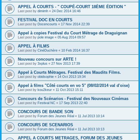
APPEL À COURTS - " COUPÉ-COURT 18ÈME ÉDITION "
Last post by
dimimh
«
24 Dec 2014 16:46
FESTIVAL DOC EN COURTS
Last post by
Docencourts
«
17 Nov 2014 22:39
Appel à copies Festival du Court Métrage de Draguignan
Last post by
pole image
«
05 Aug 2014 09:57
APPEL À FILMS
Last post by
CinéDuchère
«
10 Feb 2014 16:37
Nouveau concours sur ARTE !
Last post by
3xplus
«
27 Nov 2013 17:39
Appel à Courts Métrages. Festival des Maudits Films.
Last post by
obidsophie
«
14 Oct 2013 19:34
Appel à films "Côté courts en vo 5" (08/02/2014 val d'oise)
Last post by
kou2keur
«
11 Oct 2013 15:11
Concours de Scénarios - Festival des Nouveaux Cinémas
Last post by
Festival NC
«
17 Sep 2013 22:40
CONCOURS DE BANDE SON
Last post by
Forum des Jeunes Réal
«
11 Jul 2013 10:14
CONCOURS DE SCENARIOS
Last post by
Forum des Jeunes Réal
«
11 Jul 2013 10:13
APPEL A COURTS METRAGES, FORUM DES JEUNES