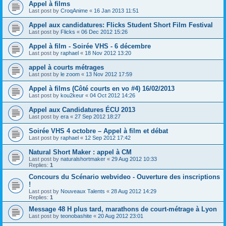
Appel à films
Last post by
CroqAnime
«
16 Jan 2013 11:51
Appel aux candidatures: Flicks Student Short Film Festival
Last post by
Flicks
«
06 Dec 2012 15:26
Appel à film - Soirée VHS - 6 décembre
Last post by
raphael
«
18 Nov 2012 13:20
appel à courts métrages
Last post by
le zoom
«
13 Nov 2012 17:59
Appel à films (Côté courts en vo #4) 16/02/2013
Last post by
kou2keur
«
04 Oct 2012 14:26
Appel aux Candidatures ÉCU 2013
Last post by
era
«
27 Sep 2012 18:27
Soirée VHS 4 octobre – Appel à film et débat
Last post by
raphael
«
12 Sep 2012 17:42
Natural Short Maker : appel à CM
Last post by
naturalshortmaker
«
29 Aug 2012 10:33
Replies:
1
Concours du Scénario webvideo - Ouverture des inscriptions
!
Last post by
Nouveaux Talents
«
28 Aug 2012 14:29
Replies:
1
Message 48 H plus tard, marathons de court-métrage à Lyon
Last post by
teonobashite
«
20 Aug 2012 23:01