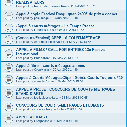
REALISATEURS
Last post by
Forum des Jeunes Réal
«
11 Jul 2013 10:12
Appel à copie Festival Draguignan 2400€ de prix à gagner
Last post by
pole image
«
13 Jun 2013 13:48
-Appel à courts métrages – Le Temps Presse
Last post by
Letempspresse
«
03 Jun 2013 11:38
(Concours/Festival) APPEL A COURT-METRAGE
Last post by
Assomptionbellevue
«
21 May 2013 13:56
APPEL À FILMS / CALL FOR ENTRIES 13e Festival
International
Last post by
PresseRav
«
07 May 2013 11:30
Appel à films - courts métrages animés
Last post by
CroqAnime
«
05 Apr 2013 14:39
Appels à Courts-Métrages/Clips ! Soirée Courts-Toujours #10
Last post by
agendasforum
«
29 Mar 2013 15:50
APPEL A PROJET CONCOURS DE COURTS METRAGES
ETANG D’ARTS
Last post by
festivaletangdarts
«
18 Mar 2013 00:45
CONCOURS DE COURTS-MÉTRAGES ETUDIANTS
Last post by
coeurmétrage
«
17 Mar 2013 13:54
APPEL À FILMS !
Last post by
CroqAnime
«
05 Mar 2013 18:01