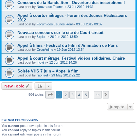
Concours de la Bande-Son - Ouverture des inscriptions !
Last post by
Nouveaux Talents
«
23 Jul 2012 14:31
Appel à courts-métrages - Forum des Jeunes Réalisateurs
2012
Last post by
Forum des Jeunes Réal
«
03 Jul 2012 09:07
Nouveau concours sur le site de Court-circuit
Last post by
3xplus
«
26 Jun 2012 13:50
Appel à films - Festival du Film d'Animation de Paris
Last post by
CroqAnime
«
19 Jun 2012 13:54
Appel à court métrage, Festival vidéos solidaires, Chaire
Last post by
Ingyin
«
12 Jun 2012 14:26
Soirée VHS 7 juin – Appel à film
Last post by
raphael
«
29 May 2012 22:22
New Topic
Page
1
of
11
1
2
3
4
5
11
Next
504 topics
…
Jump to
FORUM PERMISSIONS
You
cannot
post new topics in this forum
You
cannot
reply to topics in this forum
You
cannot
edit your posts in this forum