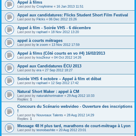
Appel à films
Last post by
CroqAnime
«
16 Jan 2013 11:51
Appel aux candidatures: Flicks Student Short Film Festival
Last post by
Flicks
«
06 Dec 2012 15:26
Appel à film - Soirée VHS - 6 décembre
Last post by
raphael
«
18 Nov 2012 13:20
appel à courts métrages
Last post by
le zoom
«
13 Nov 2012 17:59
Appel à films (Côté courts en vo #4) 16/02/2013
Last post by
kou2keur
«
04 Oct 2012 14:26
Appel aux Candidatures ÉCU 2013
Last post by
era
«
27 Sep 2012 18:27
Soirée VHS 4 octobre – Appel à film et débat
Last post by
raphael
«
12 Sep 2012 17:42
Natural Short Maker : appel à CM
Last post by
naturalshortmaker
«
29 Aug 2012 10:33
Replies:
1
Concours du Scénario webvideo - Ouverture des inscriptions
!
Last post by
Nouveaux Talents
«
28 Aug 2012 14:29
Replies:
1
Message 48 H plus tard, marathons de court-métrage à Lyon
Last post by
teonobashite
«
20 Aug 2012 23:01