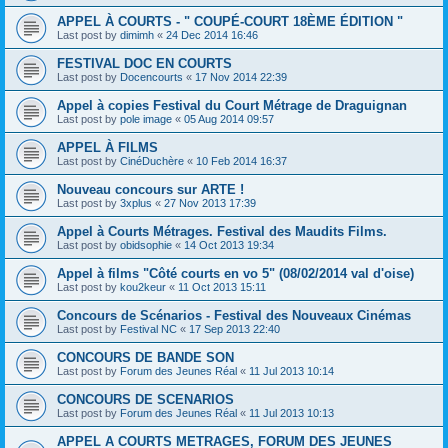
APPEL À COURTS - " COUPÉ-COURT 18ÈME ÉDITION "
Last post by
dimimh
«
24 Dec 2014 16:46
FESTIVAL DOC EN COURTS
Last post by
Docencourts
«
17 Nov 2014 22:39
Appel à copies Festival du Court Métrage de Draguignan
Last post by
pole image
«
05 Aug 2014 09:57
APPEL À FILMS
Last post by
CinéDuchère
«
10 Feb 2014 16:37
Nouveau concours sur ARTE !
Last post by
3xplus
«
27 Nov 2013 17:39
Appel à Courts Métrages. Festival des Maudits Films.
Last post by
obidsophie
«
14 Oct 2013 19:34
Appel à films "Côté courts en vo 5" (08/02/2014 val d'oise)
Last post by
kou2keur
«
11 Oct 2013 15:11
Concours de Scénarios - Festival des Nouveaux Cinémas
Last post by
Festival NC
«
17 Sep 2013 22:40
CONCOURS DE BANDE SON
Last post by
Forum des Jeunes Réal
«
11 Jul 2013 10:14
CONCOURS DE SCENARIOS
Last post by
Forum des Jeunes Réal
«
11 Jul 2013 10:13
APPEL A COURTS METRAGES, FORUM DES JEUNES