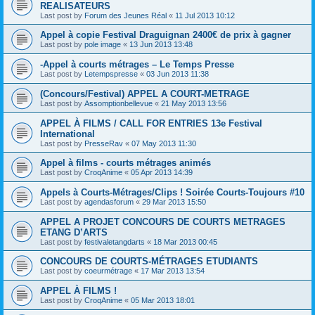
REALISATEURS
Last post by
Forum des Jeunes Réal
«
11 Jul 2013 10:12
Appel à copie Festival Draguignan 2400€ de prix à gagner
Last post by
pole image
«
13 Jun 2013 13:48
-Appel à courts métrages – Le Temps Presse
Last post by
Letempspresse
«
03 Jun 2013 11:38
(Concours/Festival) APPEL A COURT-METRAGE
Last post by
Assomptionbellevue
«
21 May 2013 13:56
APPEL À FILMS / CALL FOR ENTRIES 13e Festival
International
Last post by
PresseRav
«
07 May 2013 11:30
Appel à films - courts métrages animés
Last post by
CroqAnime
«
05 Apr 2013 14:39
Appels à Courts-Métrages/Clips ! Soirée Courts-Toujours #10
Last post by
agendasforum
«
29 Mar 2013 15:50
APPEL A PROJET CONCOURS DE COURTS METRAGES
ETANG D’ARTS
Last post by
festivaletangdarts
«
18 Mar 2013 00:45
CONCOURS DE COURTS-MÉTRAGES ETUDIANTS
Last post by
coeurmétrage
«
17 Mar 2013 13:54
APPEL À FILMS !
Last post by
CroqAnime
«
05 Mar 2013 18:01