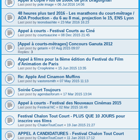
Appel à Copie Plus de 2000€ de prix Draguignan
Last post by
pole image
«
06 Jul 2016 14:06
48 heures plus tard 2016 - Les marathons du court-métrage /
AOA Production - du 6 au 8 mai, projection le 15, ENS Lyon
Last post by
teonobashite
«
23 Mar 2016 16:23
Appel à courts - Festival Courts au Ciné
Last post by
courtsaucine
«
08 Dec 2015 21:45
[Appel à courts-métrages] Concours Ganuta 2012
Last post by
getarin
«
07 Aug 2015 09:07
Replies:
3
Appel à films pour la 8ème édition du Festival du Film
d'Animation de Paris
Last post by
CroqAnime
«
15 Jun 2015 13:35
Re: Apple And Cinamon Muffins
Last post by
vastonsmith
«
07 May 2015 11:13
Soirée Court Toujours
Last post by
agendasforum
«
17 Mar 2015 13:04
Appel à courts - Festival des Nouveaux Cinémas 2015
Last post by
Festival NC
«
02 Mar 2015 16:49
Festival Chalon Tout Court - PLUS QUE 10 JOURS pour
inscrire vos films
Last post by
ChalonToutCourt
«
19 Jan 2015 21:27
APPEL A CANDIDATURES - Festival Chalon Tout Court
Last post by
ChalonToutCourt
«
11 Jan 2015 17:12