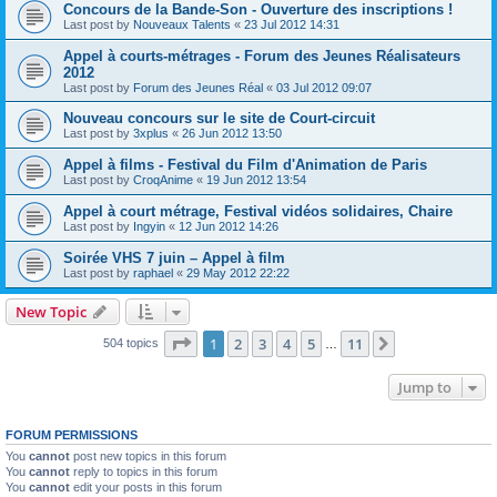
Concours de la Bande-Son - Ouverture des inscriptions !
Last post by
Nouveaux Talents
«
23 Jul 2012 14:31
Appel à courts-métrages - Forum des Jeunes Réalisateurs
2012
Last post by
Forum des Jeunes Réal
«
03 Jul 2012 09:07
Nouveau concours sur le site de Court-circuit
Last post by
3xplus
«
26 Jun 2012 13:50
Appel à films - Festival du Film d'Animation de Paris
Last post by
CroqAnime
«
19 Jun 2012 13:54
Appel à court métrage, Festival vidéos solidaires, Chaire
Last post by
Ingyin
«
12 Jun 2012 14:26
Soirée VHS 7 juin – Appel à film
Last post by
raphael
«
29 May 2012 22:22
New Topic
Page
1
of
11
1
2
3
4
5
11
Next
504 topics
…
Jump to
FORUM PERMISSIONS
You
cannot
post new topics in this forum
You
cannot
reply to topics in this forum
You
cannot
edit your posts in this forum