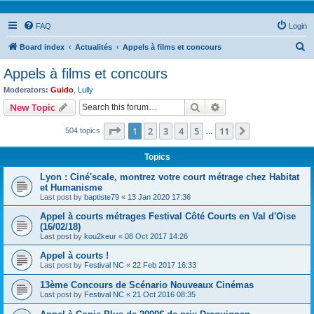
FAQ
Login
S
Board index
Actualités
Appels à films et concours
e
Appels à films et concours
a
Moderators:
Guido
,
Lully
r
Search
Advanced search
New Topic
c
Page
1
of
11
1
2
3
4
5
11
Next
504 topics
h
…
Topics
Lyon : Ciné'scale, montrez votre court métrage chez Habitat
et Humanisme
Last post by
baptiste79
«
13 Jan 2020 17:36
Appel à courts métrages Festival Côté Courts en Val d'Oise
(16/02/18)
Last post by
kou2keur
«
08 Oct 2017 14:26
Appel à courts !
Last post by
Festival NC
«
22 Feb 2017 16:33
13ème Concours de Scénario Nouveaux Cinémas
Last post by
Festival NC
«
21 Oct 2016 08:35