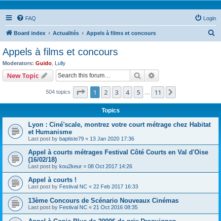
FAQ
Login
S
Board index
Actualités
Appels à films et concours
e
Appels à films et concours
a
Moderators:
Guido
,
Lully
r
Search
Advanced search
New Topic
c
Page
1
of
11
1
2
3
4
5
11
Next
504 topics
h
…
Topics
Lyon : Ciné'scale, montrez votre court métrage chez Habitat
et Humanisme
Last post by
baptiste79
«
13 Jan 2020 17:36
Appel à courts métrages Festival Côté Courts en Val d'Oise
(16/02/18)
Last post by
kou2keur
«
08 Oct 2017 14:26
Appel à courts !
Last post by
Festival NC
«
22 Feb 2017 16:33
13ème Concours de Scénario Nouveaux Cinémas
Last post by
Festival NC
«
21 Oct 2016 08:35