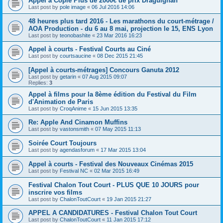
Appel à Copie Plus de 2000€ de prix Draguignan
Last post by
pole image
«
06 Jul 2016 14:06
48 heures plus tard 2016 - Les marathons du court-métrage /
AOA Production - du 6 au 8 mai, projection le 15, ENS Lyon
Last post by
teonobashite
«
23 Mar 2016 16:23
Appel à courts - Festival Courts au Ciné
Last post by
courtsaucine
«
08 Dec 2015 21:45
[Appel à courts-métrages] Concours Ganuta 2012
Last post by
getarin
«
07 Aug 2015 09:07
Replies:
3
Appel à films pour la 8ème édition du Festival du Film
d'Animation de Paris
Last post by
CroqAnime
«
15 Jun 2015 13:35
Re: Apple And Cinamon Muffins
Last post by
vastonsmith
«
07 May 2015 11:13
Soirée Court Toujours
Last post by
agendasforum
«
17 Mar 2015 13:04
Appel à courts - Festival des Nouveaux Cinémas 2015
Last post by
Festival NC
«
02 Mar 2015 16:49
Festival Chalon Tout Court - PLUS QUE 10 JOURS pour
inscrire vos films
Last post by
ChalonToutCourt
«
19 Jan 2015 21:27
APPEL A CANDIDATURES - Festival Chalon Tout Court
Last post by
ChalonToutCourt
«
11 Jan 2015 17:12