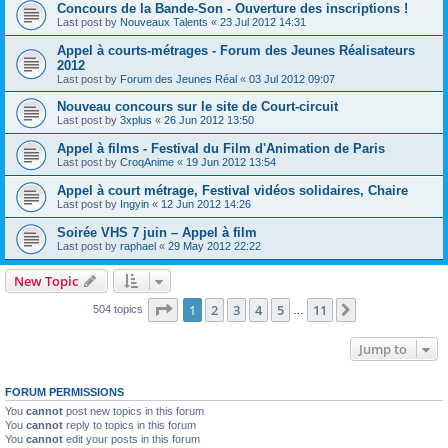
Concours de la Bande-Son - Ouverture des inscriptions !
Last post by
Nouveaux Talents
«
23 Jul 2012 14:31
Appel à courts-métrages - Forum des Jeunes Réalisateurs
2012
Last post by
Forum des Jeunes Réal
«
03 Jul 2012 09:07
Nouveau concours sur le site de Court-circuit
Last post by
3xplus
«
26 Jun 2012 13:50
Appel à films - Festival du Film d'Animation de Paris
Last post by
CroqAnime
«
19 Jun 2012 13:54
Appel à court métrage, Festival vidéos solidaires, Chaire
Last post by
Ingyin
«
12 Jun 2012 14:26
Soirée VHS 7 juin – Appel à film
Last post by
raphael
«
29 May 2012 22:22
New Topic
Page
1
of
11
1
2
3
4
5
11
Next
504 topics
…
Jump to
FORUM PERMISSIONS
You
cannot
post new topics in this forum
You
cannot
reply to topics in this forum
You
cannot
edit your posts in this forum