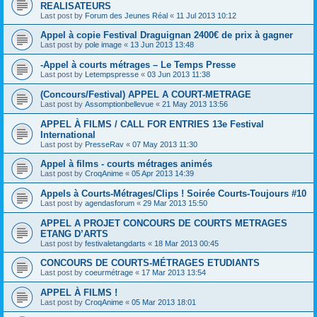
REALISATEURS
Last post by
Forum des Jeunes Réal
«
11 Jul 2013 10:12
Appel à copie Festival Draguignan 2400€ de prix à gagner
Last post by
pole image
«
13 Jun 2013 13:48
-Appel à courts métrages – Le Temps Presse
Last post by
Letempspresse
«
03 Jun 2013 11:38
(Concours/Festival) APPEL A COURT-METRAGE
Last post by
Assomptionbellevue
«
21 May 2013 13:56
APPEL À FILMS / CALL FOR ENTRIES 13e Festival
International
Last post by
PresseRav
«
07 May 2013 11:30
Appel à films - courts métrages animés
Last post by
CroqAnime
«
05 Apr 2013 14:39
Appels à Courts-Métrages/Clips ! Soirée Courts-Toujours #10
Last post by
agendasforum
«
29 Mar 2013 15:50
APPEL A PROJET CONCOURS DE COURTS METRAGES
ETANG D’ARTS
Last post by
festivaletangdarts
«
18 Mar 2013 00:45
CONCOURS DE COURTS-MÉTRAGES ETUDIANTS
Last post by
coeurmétrage
«
17 Mar 2013 13:54
APPEL À FILMS !
Last post by
CroqAnime
«
05 Mar 2013 18:01