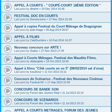
APPEL À COURTS - " COUPÉ-COURT 18ÈME ÉDITION "
Last post by
dimimh
«
24 Dec 2014 16:46
FESTIVAL DOC EN COURTS
Last post by
Docencourts
«
17 Nov 2014 22:39
Appel à copies Festival du Court Métrage de Draguignan
Last post by
pole image
«
05 Aug 2014 09:57
APPEL À FILMS
Last post by
CinéDuchère
«
10 Feb 2014 16:37
Nouveau concours sur ARTE !
Last post by
3xplus
«
27 Nov 2013 17:39
Appel à Courts Métrages. Festival des Maudits Films.
Last post by
obidsophie
«
14 Oct 2013 19:34
Appel à films "Côté courts en vo 5" (08/02/2014 val d'oise)
Last post by
kou2keur
«
11 Oct 2013 15:11
Concours de Scénarios - Festival des Nouveaux Cinémas
Last post by
Festival NC
«
17 Sep 2013 22:40
CONCOURS DE BANDE SON
Last post by
Forum des Jeunes Réal
«
11 Jul 2013 10:14
CONCOURS DE SCENARIOS
Last post by
Forum des Jeunes Réal
«
11 Jul 2013 10:13
APPEL A COURTS METRAGES, FORUM DES JEUNES