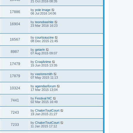
21 Oct 2016 08:35
by
pole image
17886
06 Jul 2016 14:06
by
teonobashite
16904
23 Mar 2016 16:23
by
courtsaucine
16567
08 Dec 2015 21:45
by
getarin
8987
07 Aug 2015 09:07
by
CroqAnime
17479
15 Jun 2015 13:35
by
vastonsmith
17879
07 May 2015 11:13
by
agendasforum
10324
17 Mar 2015 13:04
by
Festival NC
7441
02 Mar 2015 16:49
by
ChalonToutCourt
7243
19 Jan 2015 21:27
by
ChalonToutCourt
7233
11 Jan 2015 17:12