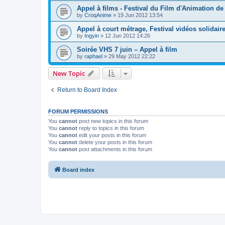
Appel à films - Festival du Film d'Animation de
by
CroqAnime
»
19 Jun 2012 13:54
Appel à court métrage, Festival vidéos solidair
by
Ingyin
»
12 Jun 2012 14:26
Soirée VHS 7 juin – Appel à film
by
raphael
»
29 May 2012 22:22
New Topic
Return to Board Index
FORUM PERMISSIONS
You
cannot
post new topics in this forum
You
cannot
reply to topics in this forum
You
cannot
edit your posts in this forum
You
cannot
delete your posts in this forum
You
cannot
post attachments in this forum
Board index