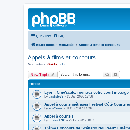
Quick links
FAQ
Board index
Actualités
Appels à films et concours
Appels à films et concours
Moderators:
Guido
,
Lully
Search
Advanc
New Topic
TOPICS
Lyon : Ciné'scale, montrez votre court métrag
by
baptiste79
»
13 Jan 2020 17:36
Appel à courts métrages Festival Côté Courts en
by
kou2keur
»
08 Oct 2017 14:26
Appel à courts !
by
Festival NC
»
22 Feb 2017 16:33
13ème Concours de Scénario Nouveaux Ciném