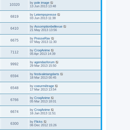
by
pole image
10320
13 Jun 2013 13:48
by
Letempspresse
6819
03 Jun 2013 11:38
by
Assomptionbellevue
6410
21 May 2013 13:56
by
PresseRav
6675
07 May 2013 11:30
by
CroqAnime
7112
05 Apr 2013 14:39
by
agendasforum
9992
29 Mar 2013 15:50
by
festivaletangdarts
6594
18 Mar 2013 00:45
by
coeurmétrage
6548
17 Mar 2013 13:54
by
CroqAnime
6766
05 Mar 2013 18:01
by
CroqAnime
6674
16 Jan 2013 11:51
by
Flicks
6300
06 Dec 2012 15:26