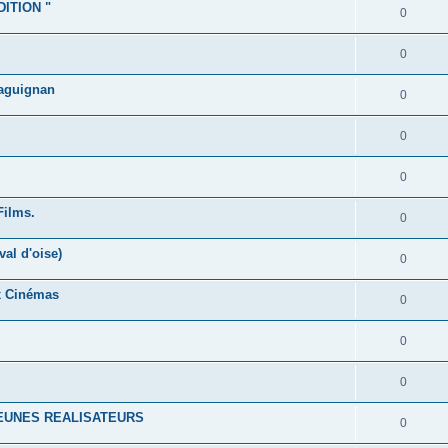
ITION "
0
0
raguignan
0
0
0
Films.
0
val d'oise)
0
x Cinémas
0
0
0
EUNES REALISATEURS
0