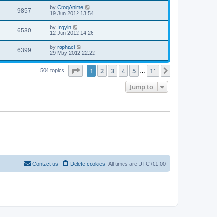
by
CroqAnime
9857
19 Jun 2012 13:54
by
Ingyin
6530
12 Jun 2012 14:26
by
raphael
6399
29 May 2012 22:22
Page
1
of
11
1
2
3
4
5
11
Next
504 topics
…
Jump to
Contact us
Delete cookies
All times are
UTC+01:00