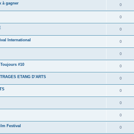
x à gagner
0
0
E
0
al International
0
0
-Toujours #10
0
TRAGES ETANG D’ARTS
0
TS
0
0
0
ilm Festival
0