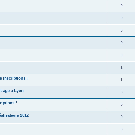
0
0
0
0
0
1
 inscriptions !
1
trage à Lyon
0
iptions !
0
alisateurs 2012
0
0