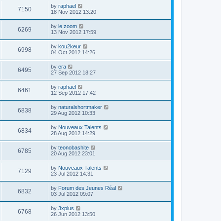
by
raphael
7150
18 Nov 2012 13:20
by
le zoom
6269
13 Nov 2012 17:59
by
kou2keur
6998
04 Oct 2012 14:26
by
era
6495
27 Sep 2012 18:27
by
raphael
6461
12 Sep 2012 17:42
by
naturalshortmaker
6838
29 Aug 2012 10:33
by
Nouveaux Talents
6834
28 Aug 2012 14:29
by
teonobashite
6785
20 Aug 2012 23:01
by
Nouveaux Talents
7129
23 Jul 2012 14:31
by
Forum des Jeunes Réal
6832
03 Jul 2012 09:07
by
3xplus
6768
26 Jun 2012 13:50