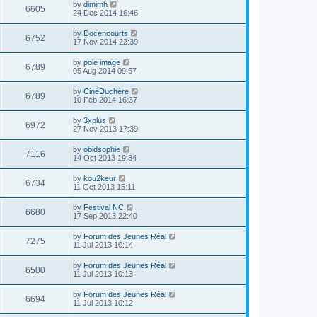
by
dimimh
6605
24 Dec 2014 16:46
by
Docencourts
6752
17 Nov 2014 22:39
by
pole image
6789
05 Aug 2014 09:57
by
CinéDuchère
6789
10 Feb 2014 16:37
by
3xplus
6972
27 Nov 2013 17:39
by
obidsophie
7116
14 Oct 2013 19:34
by
kou2keur
6734
11 Oct 2013 15:11
by
Festival NC
6680
17 Sep 2013 22:40
by
Forum des Jeunes Réal
7275
11 Jul 2013 10:14
by
Forum des Jeunes Réal
6500
11 Jul 2013 10:13
by
Forum des Jeunes Réal
6694
11 Jul 2013 10:12