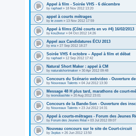
Appel à film - Soirée VHS - 6 décembre
by
raphael
»
18 Nov 2012 13:20
appel à courts métrages
by
le zoom
»
13 Nov 2012 17:59
Appel à films (Côté courts en vo #4) 16/02/2013
by
kou2keur
»
04 Oct 2012 14:26
Appel aux Candidatures ÉCU 2013
by
era
»
27 Sep 2012 18:27
Soirée VHS 4 octobre – Appel à film et débat
by
raphael
»
12 Sep 2012 17:42
Natural Short Maker : appel à CM
by
naturalshortmaker
»
30 Apr 2012 09:48
Concours du Scénario webvideo - Ouverture des
by
Nouveaux Talents
»
04 Jul 2012 13:30
Message 48 H plus tard, marathons de court-mé
by
teonobashite
»
20 Aug 2012 23:01
Concours de la Bande-Son - Ouverture des inscr
by
Nouveaux Talents
»
23 Jul 2012 14:31
Appel à courts-métrages - Forum des Jeunes Ré
by
Forum des Jeunes Réal
»
03 Jul 2012 09:07
Nouveau concours sur le site de Court-circuit
by
3xplus
»
26 Jun 2012 13:50