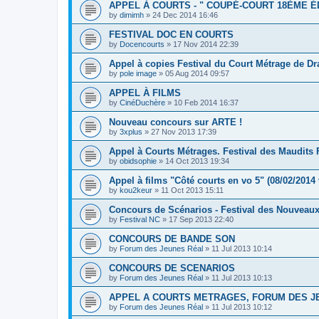
APPEL À COURTS - " COUPÉ-COURT 18ÈME ÉD
by
dimimh
»
24 Dec 2014 16:46
FESTIVAL DOC EN COURTS
by
Docencourts
»
17 Nov 2014 22:39
Appel à copies Festival du Court Métrage de D
by
pole image
»
05 Aug 2014 09:57
APPEL À FILMS
by
CinéDuchère
»
10 Feb 2014 16:37
Nouveau concours sur ARTE !
by
3xplus
»
27 Nov 2013 17:39
Appel à Courts Métrages. Festival des Maudits 
by
obidsophie
»
14 Oct 2013 19:34
Appel à films "Côté courts en vo 5" (08/02/2014 
by
kou2keur
»
11 Oct 2013 15:11
Concours de Scénarios - Festival des Nouveau
by
Festival NC
»
17 Sep 2013 22:40
CONCOURS DE BANDE SON
by
Forum des Jeunes Réal
»
11 Jul 2013 10:14
CONCOURS DE SCENARIOS
by
Forum des Jeunes Réal
»
11 Jul 2013 10:13
APPEL A COURTS METRAGES, FORUM DES J
by
Forum des Jeunes Réal
»
11 Jul 2013 10:12