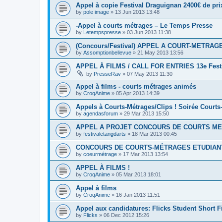
Appel à copie Festival Draguignan 2400€ de pri
by
pole image
»
13 Jun 2013 13:48
-Appel à courts métrages – Le Temps Presse
by
Letempspresse
»
03 Jun 2013 11:38
(Concours/Festival) APPEL A COURT-METRAG
by
Assomptionbellevue
»
21 May 2013 13:56
APPEL À FILMS / CALL FOR ENTRIES 13e Festiv
by
PresseRav
»
07 May 2013 11:30
Appel à films - courts métrages animés
by
CroqAnime
»
05 Apr 2013 14:39
Appels à Courts-Métrages/Clips ! Soirée Courts
by
agendasforum
»
29 Mar 2013 15:50
APPEL A PROJET CONCOURS DE COURTS ME
by
festivaletangdarts
»
18 Mar 2013 00:45
CONCOURS DE COURTS-MÉTRAGES ETUDIAN
by
coeurmétrage
»
17 Mar 2013 13:54
APPEL À FILMS !
by
CroqAnime
»
05 Mar 2013 18:01
Appel à films
by
CroqAnime
»
16 Jan 2013 11:51
Appel aux candidatures: Flicks Student Short F
by
Flicks
»
06 Dec 2012 15:26