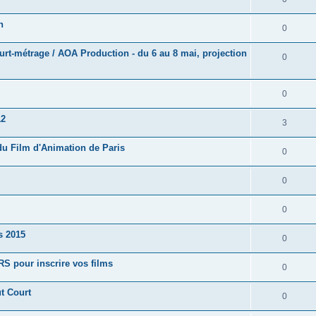
n
0
urt-métrage / AOA Production - du 6 au 8 mai, projection
0
0
12
3
 du Film d'Animation de Paris
0
0
0
s 2015
0
S pour inscrire vos films
0
t Court
0