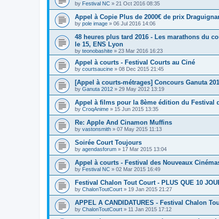
by
Festival NC
»
21 Oct 2016 08:35
Appel à Copie Plus de 2000€ de prix Draguigna
by
pole image
»
06 Jul 2016 14:06
48 heures plus tard 2016 - Les marathons du co
le 15, ENS Lyon
by
teonobashite
»
23 Mar 2016 16:23
Appel à courts - Festival Courts au Ciné
by
courtsaucine
»
08 Dec 2015 21:45
[Appel à courts-métrages] Concours Ganuta 20
by
Ganuta 2012
»
29 May 2012 13:19
Appel à films pour la 8ème édition du Festival
by
CroqAnime
»
15 Jun 2015 13:35
Re: Apple And Cinamon Muffins
by
vastonsmith
»
07 May 2015 11:13
Soirée Court Toujours
by
agendasforum
»
17 Mar 2015 13:04
Appel à courts - Festival des Nouveaux Cinéma
by
Festival NC
»
02 Mar 2015 16:49
Festival Chalon Tout Court - PLUS QUE 10 JOUR
by
ChalonToutCourt
»
19 Jan 2015 21:27
APPEL A CANDIDATURES - Festival Chalon Tou
by
ChalonToutCourt
»
11 Jan 2015 17:12