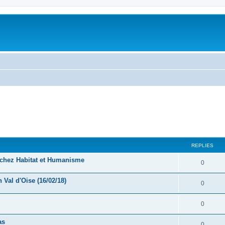
ed search
REPLIES
e chez Habitat et Humanisme
0
 Val d'Oise (16/02/18)
0
0
as
0