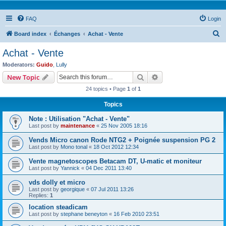
FAQ
Login
S
Board index
Échanges
Achat - Vente
e
Achat - Vente
a
Moderators:
Guido
,
Lully
r
Search
Advanced search
New Topic
c
24 topics • Page
1
of
1
h
Topics
Note : Utilisation "Achat - Vente"
Last post by
maintenance
«
25 Nov 2005 18:16
Vends Micro canon Rode NTG2 + Poignée suspension PG 2
Last post by
Mono tonal
«
18 Oct 2012 12:34
Vente magnetoscopes Betacam DT, U-matic et moniteur
Last post by
Yannick
«
04 Dec 2011 13:40
vds dolly et micro
Last post by
georgique
«
07 Jul 2011 13:26
Replies:
1
location steadicam
Last post by
stephane beneyton
«
16 Feb 2010 23:51