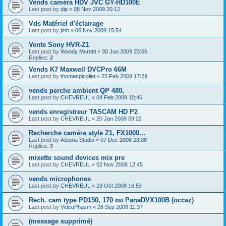
Vends caméra HDV JVC GY-HD100E
Last post by
dip
«
08 Nov 2009 20:12
Vds Matériel d'éclairage
Last post by
jmh
«
06 Nov 2009 15:54
Vente Sony HVR-Z1
Last post by
Woody Moretti
«
30 Jun 2009 23:06
Replies:
2
Vends K7 Maxwell DVCPro 66M
Last post by
thomaspicollet
«
25 Feb 2009 17:29
vends perche ambient QP 480,
Last post by
CHEVREUL
«
04 Feb 2009 10:46
vends enregistreur TASCAM HD P2
Last post by
CHEVREUL
«
20 Jan 2009 09:22
Recherche caméra style Z1, FX1000...
Last post by
Astoria Studio
«
07 Dec 2008 23:08
Replies:
3
mixette sound devices mix pre
Last post by
CHEVREUL
«
02 Nov 2008 12:45
vends microphones
Last post by
CHEVREUL
«
23 Oct 2008 16:53
Rech. cam type PD150, 170 ou PanaDVX100B (occaz)
Last post by
VideoPhasm
«
26 Sep 2008 11:37
(message supprimé)