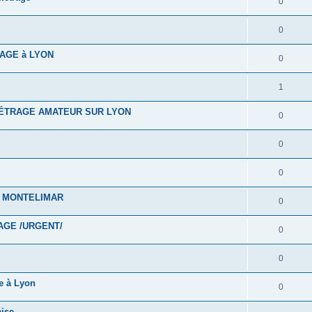
0
0
AGE à LYON
0
1
ÉTRAGE AMATEUR SUR LYON
0
0
0
 MONTELIMAR
0
GE /URGENT/
0
0
 à Lyon
0
ise