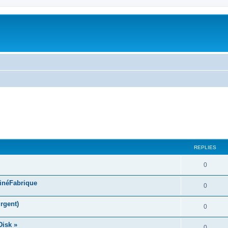
ed search
REPLIES
0
CinéFabrique
0
rgent)
0
Disk »
0