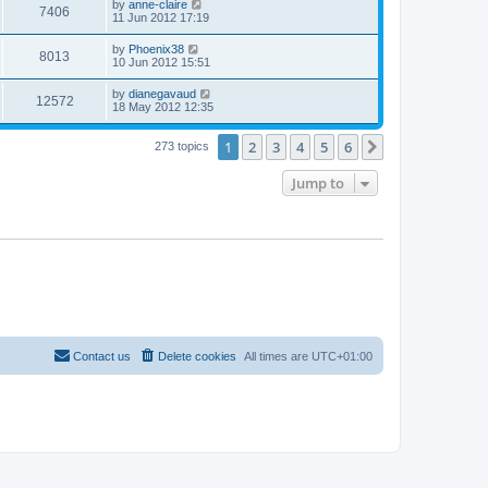
by
anne-claire
7406
11 Jun 2012 17:19
by
Phoenix38
8013
10 Jun 2012 15:51
by
dianegavaud
12572
18 May 2012 12:35
1
2
3
4
5
6
Next
273 topics
Jump to
Contact us
Delete cookies
All times are
UTC+01:00