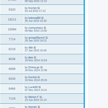
08 Sep 2015 12:13
by
frochet
6320
03 Jul 2015 17:12
by
ludoreal69
18211
30 Jun 2015 15:30
by
sunnyshazy
10094
09 Mar 2015 13:00
by
groupeElyon2
7714
29 Jan 2015 16:22
by
dbb
6219
27 Jan 2015 10:45
by
jitep
8038
19 Nov 2014 15:54
by
Emma.gs
6699
18 Nov 2014 13:36
by
frochet
6530
16 Nov 2014 20:26
by
Lucie69
6466
07 Nov 2014 14:21
by
Marion F
7118
23 Jun 2014 21:14
by
themim