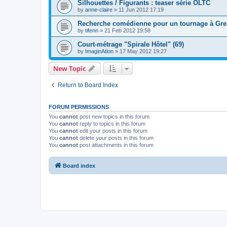
Silhouettes / Figurants : teaser série OLTC
by
anne-claire
»
11 Jun 2012 17:19
Recherche comédienne pour un tournage à Gre
by
tifenn
»
21 Feb 2012 19:58
Court-métrage "Spirale Hôtel" (69)
by
ImaginAtion
»
17 May 2012 19:27
New Topic
Return to Board Index
FORUM PERMISSIONS
You
cannot
post new topics in this forum
You
cannot
reply to topics in this forum
You
cannot
edit your posts in this forum
You
cannot
delete your posts in this forum
You
cannot
post attachments in this forum
Board index