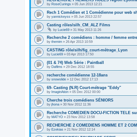
by
RoseCurings
»
05 Jun 2013 12:21
Rech 1 Comédien et 1 Comédienne pour web s
by
yannickeyss
»
05 Jun 2013 22:57
Casting rôles/silh_CM_ALZ Films
by
Lucie69
»
31 May 2013 11:26
Recherche 2 comédiens : homme / femme entre 
by
themim
»
26 Apr 2013 10:59
CASTING rôle/silh/fig_court-métrage_Lyon
by
Lucie69
»
03 Apr 2013 17:50
(01 & 74) Web Série : Paintball
by
Dafilms
»
29 Dec 2012 18:55
recherche comédienne 12-18ans
by
snowslide
»
12 Dec 2012 17:13
69- Casting (N.R) Court-métrage "Eddy"
by
ImaginAtion
»
05 Dec 2012 00:00
Cherche trois comédiens SÉNIORS
by
jhona
»
30 Nov 2012 11:36
Recherche COMEDIEN DOCU-FICTION TELE sur 
by
MATYO
»
23 Nov 2012 13:58
RECHERCHE 2 COMEDIENS HOMME ET 2 CO
by
Ezekias
»
21 Nov 2012 12:14