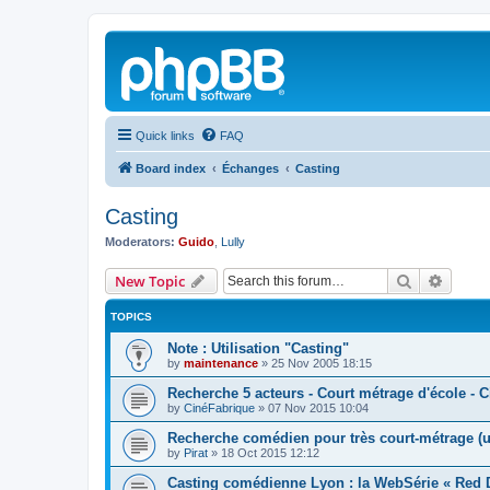
Quick links
FAQ
Board index
Échanges
Casting
Casting
Moderators:
Guido
,
Lully
Search
Advanc
New Topic
TOPICS
Note : Utilisation "Casting"
by
maintenance
»
25 Nov 2005 18:15
Recherche 5 acteurs - Court métrage d'école - 
by
CinéFabrique
»
07 Nov 2015 10:04
Recherche comédien pour très court-métrage (u
by
Pirat
»
18 Oct 2015 12:12
Casting comédienne Lyon : la WebSérie « Red 