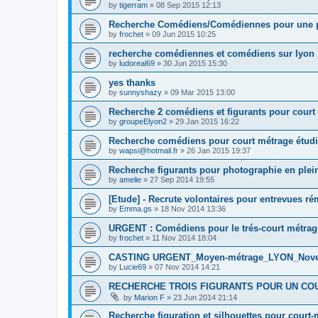
by
tigerram
»
08 Sep 2015 12:13
Recherche Comédiens/Comédiennes pour une pu
by
frochet
»
09 Jun 2015 10:25
recherche comédiennes et comédiens sur lyon
by
ludoreal69
»
30 Jun 2015 15:30
yes thanks
by
sunnyshazy
»
09 Mar 2015 13:00
Recherche 2 comédiens et figurants pour court 
by
groupeElyon2
»
29 Jan 2015 16:22
Recherche comédiens pour court métrage étudi
by
wapsi@hotmail.fr
»
26 Jan 2015 19:37
Recherche figurants pour photographie en plei
by
amelie
»
27 Sep 2014 19:55
[Etude] - Recrute volontaires pour entrevues r
by
Emma.gs
»
18 Nov 2014 13:36
URGENT : Comédiens pour le trés-court métrage
by
frochet
»
11 Nov 2014 18:04
CASTING URGENT_Moyen-métrage_LYON_Nov
by
Lucie69
»
07 Nov 2014 14:21
RECHERCHE TROIS FIGURANTS POUR UN CO
by
Marion F
»
23 Jun 2014 21:14
Recherche figuration et silhouettes pour court