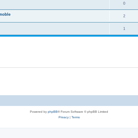
0
noble
2
1
Powered by
phpBB
® Forum Software © phpBB Limited
Privacy
|
Terms