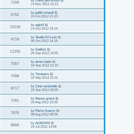
by
coline perruchon
7208
14 Nov 2012 12:21
by
judith.renault
6762
24 Oct 2012 21:23
by
aight3
15229
14 Oct 2012 16:14
by
Studio 53 Lyon
6719
06 Oct 2012 14:18
by
Dafilms
11255
28 Sep 2012 14:55
by
anne-claire
7057
19 Sep 2012 12:10
by
Tanquers
7098
18 Sep 2012 21:11
by
Cine-caramelle
8717
15 Sep 2012 09:59
by
Manon grand
7281
20 Aug 2012 10:26
by
Pierre Guerry
7976
08 Aug 2012 08:06
by
ALMODIS
8806
19 Jul 2012 14:58