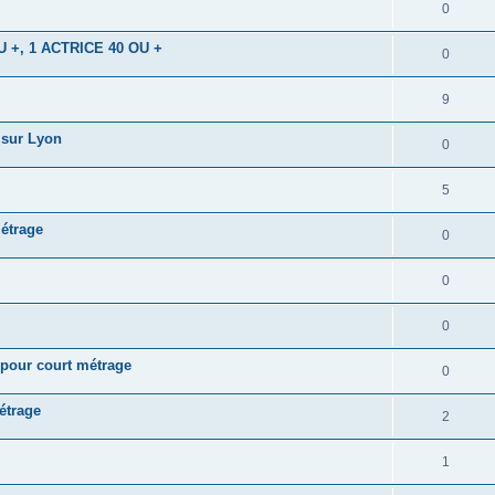
0
+, 1 ACTRICE 40 OU +
0
9
 sur Lyon
0
5
étrage
0
0
0
pour court métrage
0
étrage
2
1