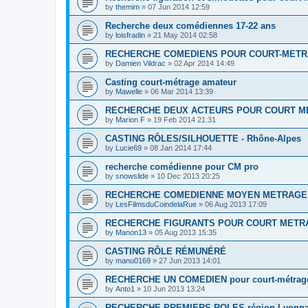
by
themim
»
07 Jun 2014 12:59
Recherche deux comédiennes 17-22 ans
by
loisfradin
»
21 May 2014 02:58
RECHERCHE COMEDIENS POUR COURT-METR
by
Damien Vildrac
»
02 Apr 2014 14:49
Casting court-métrage amateur
by
Mawelle
»
06 Mar 2014 13:39
RECHERCHE DEUX ACTEURS POUR COURT M
by
Marion F
»
19 Feb 2014 21:31
CASTING RÔLES/SILHOUETTE - Rhône-Alpes
by
Lucie69
»
08 Jan 2014 17:44
recherche comédienne pour CM pro
by
snowslide
»
10 Dec 2013 20:25
RECHERCHE COMEDIENNE MOYEN METRAGE
by
LesFilmsduCoindelaRue
»
06 Aug 2013 17:09
RECHERCHE FIGURANTS POUR COURT METRA
by
Manon13
»
05 Aug 2013 15:35
CASTING RÔLE RÉMUNÉRÉ
by
manu0169
»
27 Jun 2013 14:01
RECHERCHE UN COMEDIEN pour court-métrage
by
Anto1
»
10 Jun 2013 13:24
RECHERCHE PREMIERS ROLES région Lyonna