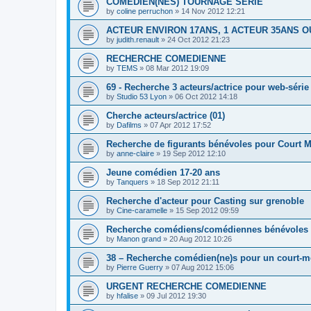
COMEDIEN(NES) TOURNAGE SERIE
by
coline perruchon
»
14 Nov 2012 12:21
ACTEUR ENVIRON 17ANS, 1 ACTEUR 35ANS OU 
by
judith.renault
»
24 Oct 2012 21:23
RECHERCHE COMEDIENNE
by
TEMS
»
08 Mar 2012 19:09
69 - Recherche 3 acteurs/actrice pour web-série
by
Studio 53 Lyon
»
06 Oct 2012 14:18
Cherche acteurs/actrice (01)
by
Dafilms
»
07 Apr 2012 17:52
Recherche de figurants bénévoles pour Court M
by
anne-claire
»
19 Sep 2012 12:10
Jeune comédien 17-20 ans
by
Tanquers
»
18 Sep 2012 21:11
Recherche d'acteur pour Casting sur grenoble
by
Cine-caramelle
»
15 Sep 2012 09:59
Recherche comédiens/comédiennes bénévoles 
by
Manon grand
»
20 Aug 2012 10:26
38 – Recherche comédien(ne)s pour un court-m
by
Pierre Guerry
»
07 Aug 2012 15:06
URGENT RECHERCHE COMEDIENNE
by
hfalise
»
09 Jul 2012 19:30