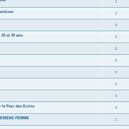
1
hortcom
2
0
25 et 30 ans.
0
0
0
0
0
4
le Parc des Ecrins
0
MEDIENS FEMME
1