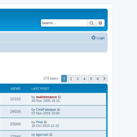
Search
Advanced search
Login
1
2
3
4
5
6
Next
273 topics
VIEWS
LAST POST
by
maintenance
10162
25 Nov 2005 18:15
by
CinéFabrique
29026
07 Nov 2015 10:04
by
Pirat
25006
18 Oct 2015 12:12
by
tigerram
17584