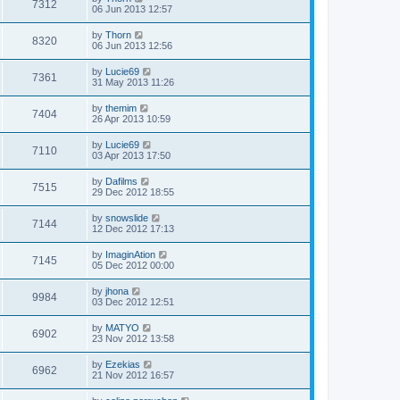
7312
06 Jun 2013 12:57
by
Thorn
8320
06 Jun 2013 12:56
by
Lucie69
7361
31 May 2013 11:26
by
themim
7404
26 Apr 2013 10:59
by
Lucie69
7110
03 Apr 2013 17:50
by
Dafilms
7515
29 Dec 2012 18:55
by
snowslide
7144
12 Dec 2012 17:13
by
ImaginAtion
7145
05 Dec 2012 00:00
by
jhona
9984
03 Dec 2012 12:51
by
MATYO
6902
23 Nov 2012 13:58
by
Ezekias
6962
21 Nov 2012 16:57