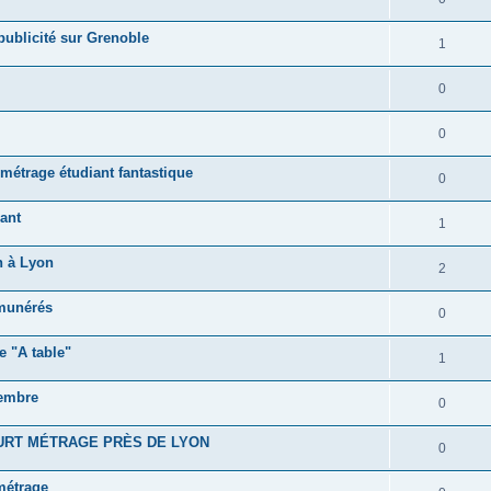
blicité sur Grenoble
1
0
0
métrage étudiant fantastique
0
ant
1
n à Lyon
2
émunérés
0
 "A table"
1
embre
0
URT MÉTRAGE PRÈS DE LYON
0
-métrage