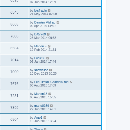
6585
07 Jun 2014 12:59
by
loisfradin
6545
21 May 2014 02:58
by
Damien Vildrac
8668
02 Apr 2014 14:49
by
DAVY69
7608
23 Mar 2014 09:53
by
Marion F
6584
19 Feb 2014 21:31
by
Lucie69
7014
08 Jan 2014 17:44
by
snowslide
7000
10 Dec 2013 20:25
by
LesFilmsduCoindelaRue
7676
06 Aug 2013 17:09
by
Manon13
7231
05 Aug 2013 15:35
by
manu0169
7395
27 Jun 2013 14:01
by
Anto1
6904
10 Jun 2013 13:24
by
Thorn