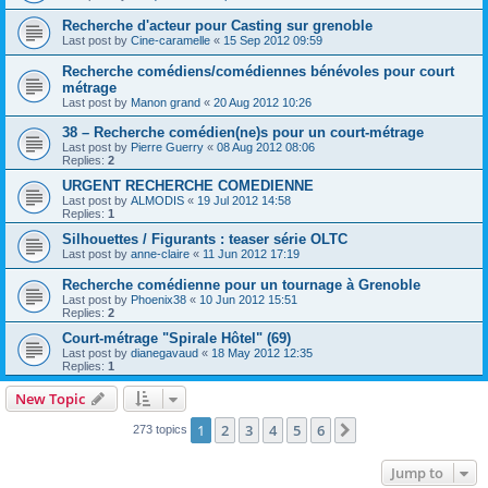
Recherche d'acteur pour Casting sur grenoble
Last post by
Cine-caramelle
«
15 Sep 2012 09:59
Recherche comédiens/comédiennes bénévoles pour court
métrage
Last post by
Manon grand
«
20 Aug 2012 10:26
38 – Recherche comédien(ne)s pour un court-métrage
Last post by
Pierre Guerry
«
08 Aug 2012 08:06
Replies:
2
URGENT RECHERCHE COMEDIENNE
Last post by
ALMODIS
«
19 Jul 2012 14:58
Replies:
1
Silhouettes / Figurants : teaser série OLTC
Last post by
anne-claire
«
11 Jun 2012 17:19
Recherche comédienne pour un tournage à Grenoble
Last post by
Phoenix38
«
10 Jun 2012 15:51
Replies:
2
Court-métrage "Spirale Hôtel" (69)
Last post by
dianegavaud
«
18 May 2012 12:35
Replies:
1
New Topic
1
2
3
4
5
6
Next
273 topics
Jump to