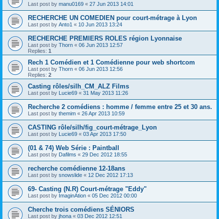
Last post by
manu0169
«
27 Jun 2013 14:01
RECHERCHE UN COMEDIEN pour court-métrage à Lyon
Last post by
Anto1
«
10 Jun 2013 13:24
RECHERCHE PREMIERS ROLES région Lyonnaise
Last post by
Thorn
«
06 Jun 2013 12:57
Replies:
1
Rech 1 Comédien et 1 Comédienne pour web shortcom
Last post by
Thorn
«
06 Jun 2013 12:56
Replies:
2
Casting rôles/silh_CM_ALZ Films
Last post by
Lucie69
«
31 May 2013 11:26
Recherche 2 comédiens : homme / femme entre 25 et 30 ans.
Last post by
themim
«
26 Apr 2013 10:59
CASTING rôle/silh/fig_court-métrage_Lyon
Last post by
Lucie69
«
03 Apr 2013 17:50
(01 & 74) Web Série : Paintball
Last post by
Dafilms
«
29 Dec 2012 18:55
recherche comédienne 12-18ans
Last post by
snowslide
«
12 Dec 2012 17:13
69- Casting (N.R) Court-métrage "Eddy"
Last post by
ImaginAtion
«
05 Dec 2012 00:00
Cherche trois comédiens SÉNIORS
Last post by
jhona
«
03 Dec 2012 12:51