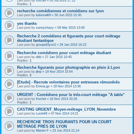
Last post by
frochet
«
03 Jul 2015 17:12
Replies:
1
recherche comédiennes et comédiens sur lyon
Last post by
ludoreal69
«
30 Jun 2015 15:30
yes thanks
Last post by
sunnyshazy
«
09 Mar 2015 13:00
Recherche 2 comédiens et figurants pour court métrage
étudiant fantastique
Last post by
groupeElyon2
«
29 Jan 2015 16:22
Recherche comédiens pour court métrage étudiant
Last post by
dbb
«
27 Jan 2015 10:45
Replies:
1
Recherche figurants pour photographie en plein à Lyon
Last post by
jitep
«
19 Nov 2014 15:54
Replies:
2
[Etude] - Recrute volontaires pour entrevues rémunérés
Last post by
Emma.gs
«
18 Nov 2014 13:36
URGENT : Comédiens pour le trés-court métrage "A table"
Last post by
frochet
«
16 Nov 2014 20:26
Replies:
1
CASTING URGENT_Moyen-métrage_LYON_Novembre
Last post by
Lucie69
«
07 Nov 2014 14:21
RECHERCHE TROIS FIGURANTS POUR UN COURT
MÉTRAGE PRÈS DE LYON
Last post by
Marion F
«
23 Jun 2014 21:14