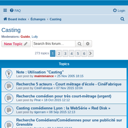
FAQ
Login
S
Board index
Échanges
Casting
e
Casting
a
Moderators:
Guido
,
Lully
r
Search
Advanced search
New Topic
c
1
2
3
4
5
6
Next
273 topics
h
Topics
Note : Utilisation "Casting"
Last post by
maintenance
«
25 Nov 2005 18:15
Recherche 5 acteurs - Court métrage d'école - CinéFabrique
Last post by
CinéFabrique
«
07 Nov 2015 10:04
Recherche comédien pour très court-métrage (urgent)
Last post by
Pirat
«
18 Oct 2015 12:12
Casting comédienne Lyon : la WebSérie « Red Disk »
Last post by
tigerram
«
08 Sep 2015 12:13
Recherche Comédiens/Comédiennes pour une publicité sur
Grenoble