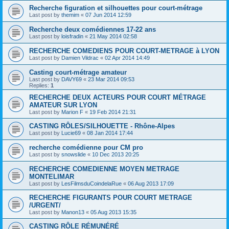
Recherche figuration et silhouettes pour court-métrage
Last post by
themim
«
07 Jun 2014 12:59
Recherche deux comédiennes 17-22 ans
Last post by
loisfradin
«
21 May 2014 02:58
RECHERCHE COMEDIENS POUR COURT-METRAGE à LYON
Last post by
Damien Vildrac
«
02 Apr 2014 14:49
Casting court-métrage amateur
Last post by
DAVY69
«
23 Mar 2014 09:53
Replies:
1
RECHERCHE DEUX ACTEURS POUR COURT MÉTRAGE
AMATEUR SUR LYON
Last post by
Marion F
«
19 Feb 2014 21:31
CASTING RÔLES/SILHOUETTE - Rhône-Alpes
Last post by
Lucie69
«
08 Jan 2014 17:44
recherche comédienne pour CM pro
Last post by
snowslide
«
10 Dec 2013 20:25
RECHERCHE COMEDIENNE MOYEN METRAGE
MONTELIMAR
Last post by
LesFilmsduCoindelaRue
«
06 Aug 2013 17:09
RECHERCHE FIGURANTS POUR COURT METRAGE
/URGENT/
Last post by
Manon13
«
05 Aug 2013 15:35
CASTING RÔLE RÉMUNÉRÉ