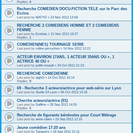
Replies:
4
Recherche COMEDIEN DOCU-FICTION TELE sur le Parc des
Ecrins
Last post by
MATYO
«
23 Nov 2012 13:58
RECHERCHE 2 COMEDIENS HOMME ET 2 COMEDIENS
FEMME
Last post by
Ezekias
«
21 Nov 2012 16:57
Replies:
1
COMEDIEN(NES) TOURNAGE SERIE
Last post by
coline perruchon
«
14 Nov 2012 12:21
ACTEUR ENVIRON 17ANS, 1 ACTEUR 35ANS OU +, 1
ACTRICE 40 OU +
Last post by
judith.renault
«
24 Oct 2012 21:23
RECHERCHE COMEDIENNE
Last post by
aight3
«
14 Oct 2012 16:14
Replies:
9
69 - Recherche 3 acteurs/actrice pour web-série sur Lyon
Last post by
Studio 53 Lyon
«
06 Oct 2012 14:18
Cherche acteurs/actrice (01)
Last post by
Dafilms
«
28 Sep 2012 14:55
Replies:
5
Recherche de figurants bénévoles pour Court Métrage
Last post by
anne-claire
«
19 Sep 2012 12:10
Jeune comédien 17-20 ans
Last post by
Tanquers
«
18 Sep 2012 21:11