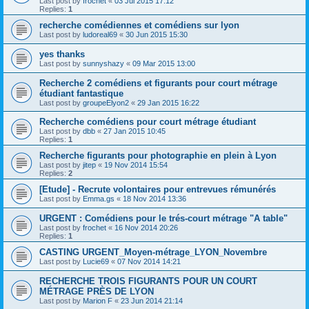
Last post by
frochet
«
03 Jul 2015 17:12
Replies:
1
recherche comédiennes et comédiens sur lyon
Last post by
ludoreal69
«
30 Jun 2015 15:30
yes thanks
Last post by
sunnyshazy
«
09 Mar 2015 13:00
Recherche 2 comédiens et figurants pour court métrage
étudiant fantastique
Last post by
groupeElyon2
«
29 Jan 2015 16:22
Recherche comédiens pour court métrage étudiant
Last post by
dbb
«
27 Jan 2015 10:45
Replies:
1
Recherche figurants pour photographie en plein à Lyon
Last post by
jitep
«
19 Nov 2014 15:54
Replies:
2
[Etude] - Recrute volontaires pour entrevues rémunérés
Last post by
Emma.gs
«
18 Nov 2014 13:36
URGENT : Comédiens pour le trés-court métrage "A table"
Last post by
frochet
«
16 Nov 2014 20:26
Replies:
1
CASTING URGENT_Moyen-métrage_LYON_Novembre
Last post by
Lucie69
«
07 Nov 2014 14:21
RECHERCHE TROIS FIGURANTS POUR UN COURT
MÉTRAGE PRÈS DE LYON
Last post by
Marion F
«
23 Jun 2014 21:14