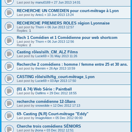
Last post by
manu0169
«
27 Jun 2013 14:01
RECHERCHE UN COMEDIEN pour court-métrage à Lyon
Last post by
Anto1
«
10 Jun 2013 13:24
RECHERCHE PREMIERS ROLES région Lyonnaise
Last post by
Thorn
«
06 Jun 2013 12:57
Replies:
1
Rech 1 Comédien et 1 Comédienne pour web shortcom
Last post by
Thorn
«
06 Jun 2013 12:56
Replies:
2
Casting rôles/silh_CM_ALZ Films
Last post by
Lucie69
«
31 May 2013 11:26
Recherche 2 comédiens : homme / femme entre 25 et 30 ans.
Last post by
themim
«
26 Apr 2013 10:59
CASTING rôle/silh/fig_court-métrage_Lyon
Last post by
Lucie69
«
03 Apr 2013 17:50
(01 & 74) Web Série : Paintball
Last post by
Dafilms
«
29 Dec 2012 18:55
recherche comédienne 12-18ans
Last post by
snowslide
«
12 Dec 2012 17:13
69- Casting (N.R) Court-métrage "Eddy"
Last post by
ImaginAtion
«
05 Dec 2012 00:00
Cherche trois comédiens SÉNIORS
Last post by
jhona
«
03 Dec 2012 12:51