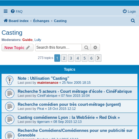
FAQ
Login
S
Board index
Échanges
Casting
e
Casting
a
Moderators:
Guido
,
Lully
r
Search
Advanced search
New Topic
c
1
2
3
4
5
6
Next
273 topics
h
Topics
Note : Utilisation "Casting"
Last post by
maintenance
«
25 Nov 2005 18:15
Recherche 5 acteurs - Court métrage d'école - CinéFabrique
Last post by
CinéFabrique
«
07 Nov 2015 10:04
Recherche comédien pour très court-métrage (urgent)
Last post by
Pirat
«
18 Oct 2015 12:12
Casting comédienne Lyon : la WebSérie « Red Disk »
Last post by
tigerram
«
08 Sep 2015 12:13
Recherche Comédiens/Comédiennes pour une publicité sur
Grenoble