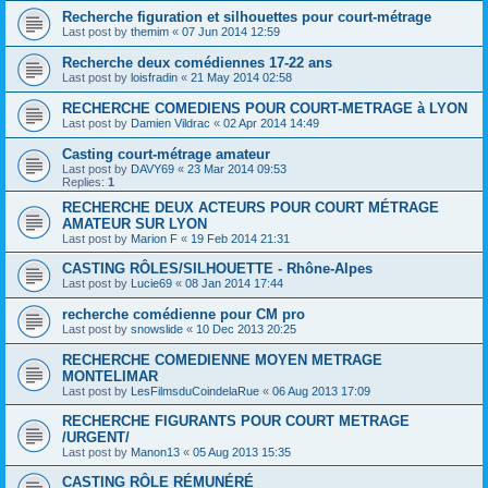
Recherche figuration et silhouettes pour court-métrage
Last post by
themim
«
07 Jun 2014 12:59
Recherche deux comédiennes 17-22 ans
Last post by
loisfradin
«
21 May 2014 02:58
RECHERCHE COMEDIENS POUR COURT-METRAGE à LYON
Last post by
Damien Vildrac
«
02 Apr 2014 14:49
Casting court-métrage amateur
Last post by
DAVY69
«
23 Mar 2014 09:53
Replies:
1
RECHERCHE DEUX ACTEURS POUR COURT MÉTRAGE
AMATEUR SUR LYON
Last post by
Marion F
«
19 Feb 2014 21:31
CASTING RÔLES/SILHOUETTE - Rhône-Alpes
Last post by
Lucie69
«
08 Jan 2014 17:44
recherche comédienne pour CM pro
Last post by
snowslide
«
10 Dec 2013 20:25
RECHERCHE COMEDIENNE MOYEN METRAGE
MONTELIMAR
Last post by
LesFilmsduCoindelaRue
«
06 Aug 2013 17:09
RECHERCHE FIGURANTS POUR COURT METRAGE
/URGENT/
Last post by
Manon13
«
05 Aug 2013 15:35
CASTING RÔLE RÉMUNÉRÉ