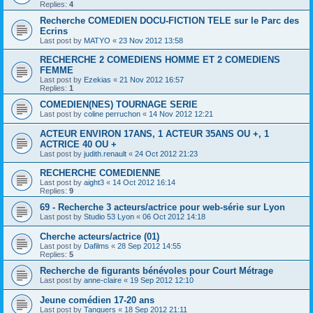
Replies:
4
Recherche COMEDIEN DOCU-FICTION TELE sur le Parc des
Ecrins
Last post by
MATYO
«
23 Nov 2012 13:58
RECHERCHE 2 COMEDIENS HOMME ET 2 COMEDIENS
FEMME
Last post by
Ezekias
«
21 Nov 2012 16:57
Replies:
1
COMEDIEN(NES) TOURNAGE SERIE
Last post by
coline perruchon
«
14 Nov 2012 12:21
ACTEUR ENVIRON 17ANS, 1 ACTEUR 35ANS OU +, 1
ACTRICE 40 OU +
Last post by
judith.renault
«
24 Oct 2012 21:23
RECHERCHE COMEDIENNE
Last post by
aight3
«
14 Oct 2012 16:14
Replies:
9
69 - Recherche 3 acteurs/actrice pour web-série sur Lyon
Last post by
Studio 53 Lyon
«
06 Oct 2012 14:18
Cherche acteurs/actrice (01)
Last post by
Dafilms
«
28 Sep 2012 14:55
Replies:
5
Recherche de figurants bénévoles pour Court Métrage
Last post by
anne-claire
«
19 Sep 2012 12:10
Jeune comédien 17-20 ans
Last post by
Tanquers
«
18 Sep 2012 21:11