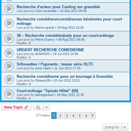
Recherche d'acteur pour Casting sur grenoble
Last post by
Cine-caramelle
«
15 Sep 2012 09:59
Recherche comédiens/comédiennes bénévoles pour court
métrage
Last post by
Manon grand
«
20 Aug 2012 10:26
38 – Recherche comédien(ne)s pour un court-métrage
Last post by
Pierre Guerry
«
08 Aug 2012 08:06
Replies:
2
URGENT RECHERCHE COMEDIENNE
Last post by
ALMODIS
«
19 Jul 2012 14:58
Replies:
1
Silhouettes / Figurants : teaser série OLTC
Last post by
anne-claire
«
11 Jun 2012 17:19
Recherche comédienne pour un tournage à Grenoble
Last post by
Phoenix38
«
10 Jun 2012 15:51
Replies:
2
Court-métrage "Spirale Hôtel" (69)
Last post by
dianegavaud
«
18 May 2012 12:35
Replies:
1
New Topic
1
2
3
4
5
6
Next
273 topics
Jump to