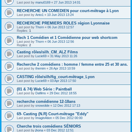
Last post by
manu0169
«
27 Jun 2013 14:01
RECHERCHE UN COMEDIEN pour court-métrage à Lyon
Last post by
Anto1
«
10 Jun 2013 13:24
RECHERCHE PREMIERS ROLES région Lyonnaise
Last post by
Thorn
«
06 Jun 2013 12:57
Replies:
1
Rech 1 Comédien et 1 Comédienne pour web shortcom
Last post by
Thorn
«
06 Jun 2013 12:56
Replies:
2
Casting rôles/silh_CM_ALZ Films
Last post by
Lucie69
«
31 May 2013 11:26
Recherche 2 comédiens : homme / femme entre 25 et 30 ans.
Last post by
themim
«
26 Apr 2013 10:59
CASTING rôle/silh/fig_court-métrage_Lyon
Last post by
Lucie69
«
03 Apr 2013 17:50
(01 & 74) Web Série : Paintball
Last post by
Dafilms
«
29 Dec 2012 18:55
recherche comédienne 12-18ans
Last post by
snowslide
«
12 Dec 2012 17:13
69- Casting (N.R) Court-métrage "Eddy"
Last post by
ImaginAtion
«
05 Dec 2012 00:00
Cherche trois comédiens SÉNIORS
Last post by
jhona
«
03 Dec 2012 12:51