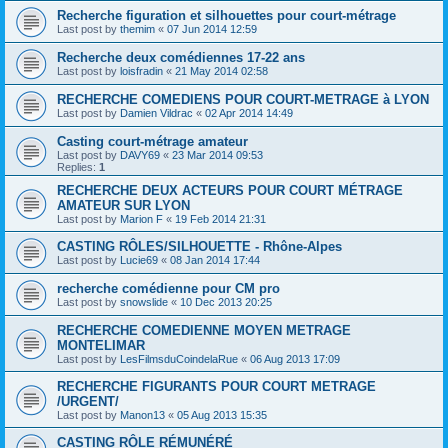
Recherche figuration et silhouettes pour court-métrage
Last post by
themim
«
07 Jun 2014 12:59
Recherche deux comédiennes 17-22 ans
Last post by
loisfradin
«
21 May 2014 02:58
RECHERCHE COMEDIENS POUR COURT-METRAGE à LYON
Last post by
Damien Vildrac
«
02 Apr 2014 14:49
Casting court-métrage amateur
Last post by
DAVY69
«
23 Mar 2014 09:53
Replies:
1
RECHERCHE DEUX ACTEURS POUR COURT MÉTRAGE
AMATEUR SUR LYON
Last post by
Marion F
«
19 Feb 2014 21:31
CASTING RÔLES/SILHOUETTE - Rhône-Alpes
Last post by
Lucie69
«
08 Jan 2014 17:44
recherche comédienne pour CM pro
Last post by
snowslide
«
10 Dec 2013 20:25
RECHERCHE COMEDIENNE MOYEN METRAGE
MONTELIMAR
Last post by
LesFilmsduCoindelaRue
«
06 Aug 2013 17:09
RECHERCHE FIGURANTS POUR COURT METRAGE
/URGENT/
Last post by
Manon13
«
05 Aug 2013 15:35
CASTING RÔLE RÉMUNÉRÉ