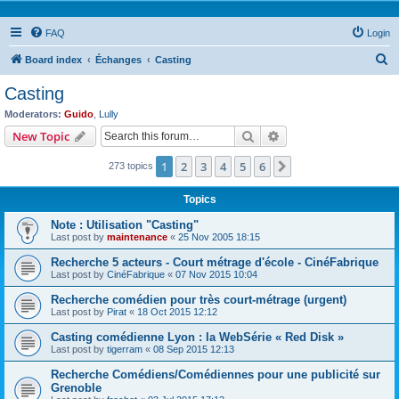
FAQ
Login
S
Board index
Échanges
Casting
e
Casting
a
Moderators:
Guido
,
Lully
r
Search
Advanced search
New Topic
c
1
2
3
4
5
6
Next
273 topics
h
Topics
Note : Utilisation "Casting"
Last post by
maintenance
«
25 Nov 2005 18:15
Recherche 5 acteurs - Court métrage d'école - CinéFabrique
Last post by
CinéFabrique
«
07 Nov 2015 10:04
Recherche comédien pour très court-métrage (urgent)
Last post by
Pirat
«
18 Oct 2015 12:12
Casting comédienne Lyon : la WebSérie « Red Disk »
Last post by
tigerram
«
08 Sep 2015 12:13
Recherche Comédiens/Comédiennes pour une publicité sur
Grenoble