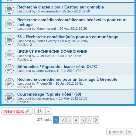
Recherche d'acteur pour Casting sur grenoble
Last post by
Cine-caramelle
«
15 Sep 2012 09:59
Recherche comédiens/comédiennes bénévoles pour court
métrage
Last post by
Manon grand
«
20 Aug 2012 10:26
38 – Recherche comédien(ne)s pour un court-métrage
Last post by
Pierre Guerry
«
08 Aug 2012 08:06
Replies:
2
URGENT RECHERCHE COMEDIENNE
Last post by
ALMODIS
«
19 Jul 2012 14:58
Replies:
1
Silhouettes / Figurants : teaser série OLTC
Last post by
anne-claire
«
11 Jun 2012 17:19
Recherche comédienne pour un tournage à Grenoble
Last post by
Phoenix38
«
10 Jun 2012 15:51
Replies:
2
Court-métrage "Spirale Hôtel" (69)
Last post by
dianegavaud
«
18 May 2012 12:35
Replies:
1
New Topic
1
2
3
4
5
6
Next
273 topics
Jump to