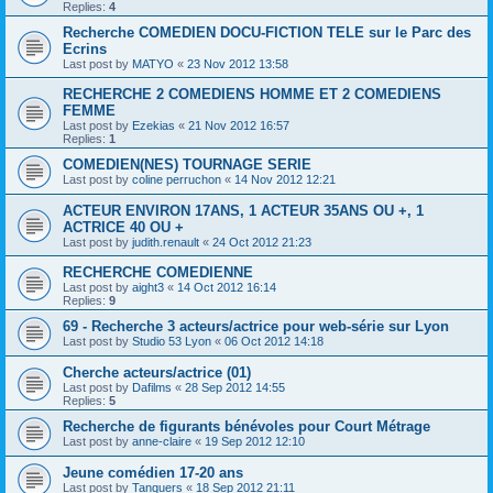
Replies:
4
Recherche COMEDIEN DOCU-FICTION TELE sur le Parc des
Ecrins
Last post by
MATYO
«
23 Nov 2012 13:58
RECHERCHE 2 COMEDIENS HOMME ET 2 COMEDIENS
FEMME
Last post by
Ezekias
«
21 Nov 2012 16:57
Replies:
1
COMEDIEN(NES) TOURNAGE SERIE
Last post by
coline perruchon
«
14 Nov 2012 12:21
ACTEUR ENVIRON 17ANS, 1 ACTEUR 35ANS OU +, 1
ACTRICE 40 OU +
Last post by
judith.renault
«
24 Oct 2012 21:23
RECHERCHE COMEDIENNE
Last post by
aight3
«
14 Oct 2012 16:14
Replies:
9
69 - Recherche 3 acteurs/actrice pour web-série sur Lyon
Last post by
Studio 53 Lyon
«
06 Oct 2012 14:18
Cherche acteurs/actrice (01)
Last post by
Dafilms
«
28 Sep 2012 14:55
Replies:
5
Recherche de figurants bénévoles pour Court Métrage
Last post by
anne-claire
«
19 Sep 2012 12:10
Jeune comédien 17-20 ans
Last post by
Tanquers
«
18 Sep 2012 21:11