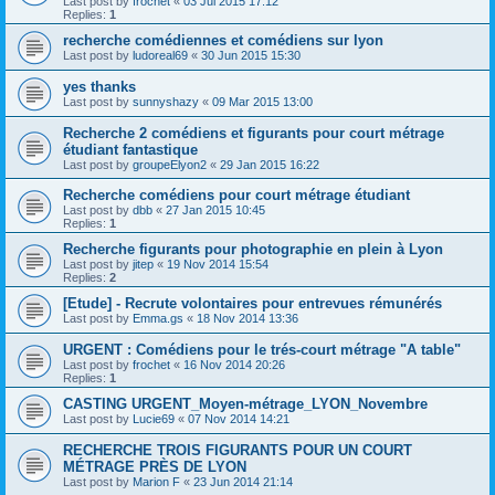
Last post by
frochet
«
03 Jul 2015 17:12
Replies:
1
recherche comédiennes et comédiens sur lyon
Last post by
ludoreal69
«
30 Jun 2015 15:30
yes thanks
Last post by
sunnyshazy
«
09 Mar 2015 13:00
Recherche 2 comédiens et figurants pour court métrage
étudiant fantastique
Last post by
groupeElyon2
«
29 Jan 2015 16:22
Recherche comédiens pour court métrage étudiant
Last post by
dbb
«
27 Jan 2015 10:45
Replies:
1
Recherche figurants pour photographie en plein à Lyon
Last post by
jitep
«
19 Nov 2014 15:54
Replies:
2
[Etude] - Recrute volontaires pour entrevues rémunérés
Last post by
Emma.gs
«
18 Nov 2014 13:36
URGENT : Comédiens pour le trés-court métrage "A table"
Last post by
frochet
«
16 Nov 2014 20:26
Replies:
1
CASTING URGENT_Moyen-métrage_LYON_Novembre
Last post by
Lucie69
«
07 Nov 2014 14:21
RECHERCHE TROIS FIGURANTS POUR UN COURT
MÉTRAGE PRÈS DE LYON
Last post by
Marion F
«
23 Jun 2014 21:14