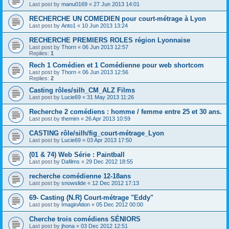
Last post by
manu0169
«
27 Jun 2013 14:01
RECHERCHE UN COMEDIEN pour court-métrage à Lyon
Last post by
Anto1
«
10 Jun 2013 13:24
RECHERCHE PREMIERS ROLES région Lyonnaise
Last post by
Thorn
«
06 Jun 2013 12:57
Replies:
1
Rech 1 Comédien et 1 Comédienne pour web shortcom
Last post by
Thorn
«
06 Jun 2013 12:56
Replies:
2
Casting rôles/silh_CM_ALZ Films
Last post by
Lucie69
«
31 May 2013 11:26
Recherche 2 comédiens : homme / femme entre 25 et 30 ans.
Last post by
themim
«
26 Apr 2013 10:59
CASTING rôle/silh/fig_court-métrage_Lyon
Last post by
Lucie69
«
03 Apr 2013 17:50
(01 & 74) Web Série : Paintball
Last post by
Dafilms
«
29 Dec 2012 18:55
recherche comédienne 12-18ans
Last post by
snowslide
«
12 Dec 2012 17:13
69- Casting (N.R) Court-métrage "Eddy"
Last post by
ImaginAtion
«
05 Dec 2012 00:00
Cherche trois comédiens SÉNIORS
Last post by
jhona
«
03 Dec 2012 12:51