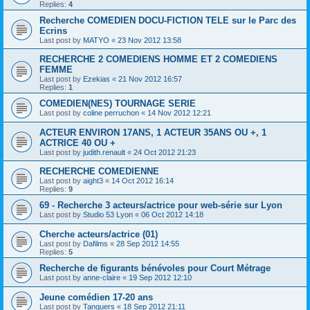
Replies:
4
Recherche COMEDIEN DOCU-FICTION TELE sur le Parc des
Ecrins
Last post by
MATYO
«
23 Nov 2012 13:58
RECHERCHE 2 COMEDIENS HOMME ET 2 COMEDIENS
FEMME
Last post by
Ezekias
«
21 Nov 2012 16:57
Replies:
1
COMEDIEN(NES) TOURNAGE SERIE
Last post by
coline perruchon
«
14 Nov 2012 12:21
ACTEUR ENVIRON 17ANS, 1 ACTEUR 35ANS OU +, 1
ACTRICE 40 OU +
Last post by
judith.renault
«
24 Oct 2012 21:23
RECHERCHE COMEDIENNE
Last post by
aight3
«
14 Oct 2012 16:14
Replies:
9
69 - Recherche 3 acteurs/actrice pour web-série sur Lyon
Last post by
Studio 53 Lyon
«
06 Oct 2012 14:18
Cherche acteurs/actrice (01)
Last post by
Dafilms
«
28 Sep 2012 14:55
Replies:
5
Recherche de figurants bénévoles pour Court Métrage
Last post by
anne-claire
«
19 Sep 2012 12:10
Jeune comédien 17-20 ans
Last post by
Tanquers
«
18 Sep 2012 21:11