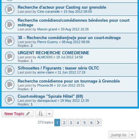
Recherche d'acteur pour Casting sur grenoble
Last post by
Cine-caramelle
«
15 Sep 2012 09:59
Recherche comédiens/comédiennes bénévoles pour court
métrage
Last post by
Manon grand
«
20 Aug 2012 10:26
38 – Recherche comédien(ne)s pour un court-métrage
Last post by
Pierre Guerry
«
08 Aug 2012 08:06
Replies:
2
URGENT RECHERCHE COMEDIENNE
Last post by
ALMODIS
«
19 Jul 2012 14:58
Replies:
1
Silhouettes / Figurants : teaser série OLTC
Last post by
anne-claire
«
11 Jun 2012 17:19
Recherche comédienne pour un tournage à Grenoble
Last post by
Phoenix38
«
10 Jun 2012 15:51
Replies:
2
Court-métrage "Spirale Hôtel" (69)
Last post by
dianegavaud
«
18 May 2012 12:35
Replies:
1
New Topic
1
2
3
4
5
6
Next
273 topics
Jump to