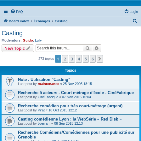
FAQ
Login
S
Board index
Échanges
Casting
e
Casting
a
Moderators:
Guido
,
Lully
r
Search
Advanced search
New Topic
c
1
2
3
4
5
6
Next
273 topics
h
Topics
Note : Utilisation "Casting"
Last post by
maintenance
«
25 Nov 2005 18:15
Recherche 5 acteurs - Court métrage d'école - CinéFabrique
Last post by
CinéFabrique
«
07 Nov 2015 10:04
Recherche comédien pour très court-métrage (urgent)
Last post by
Pirat
«
18 Oct 2015 12:12
Casting comédienne Lyon : la WebSérie « Red Disk »
Last post by
tigerram
«
08 Sep 2015 12:13
Recherche Comédiens/Comédiennes pour une publicité sur
Grenoble