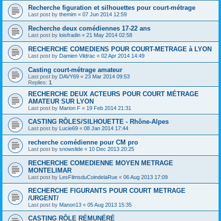
Recherche figuration et silhouettes pour court-métrage
Last post by
themim
«
07 Jun 2014 12:59
Recherche deux comédiennes 17-22 ans
Last post by
loisfradin
«
21 May 2014 02:58
RECHERCHE COMEDIENS POUR COURT-METRAGE à LYON
Last post by
Damien Vildrac
«
02 Apr 2014 14:49
Casting court-métrage amateur
Last post by
DAVY69
«
23 Mar 2014 09:53
Replies:
1
RECHERCHE DEUX ACTEURS POUR COURT MÉTRAGE
AMATEUR SUR LYON
Last post by
Marion F
«
19 Feb 2014 21:31
CASTING RÔLES/SILHOUETTE - Rhône-Alpes
Last post by
Lucie69
«
08 Jan 2014 17:44
recherche comédienne pour CM pro
Last post by
snowslide
«
10 Dec 2013 20:25
RECHERCHE COMEDIENNE MOYEN METRAGE
MONTELIMAR
Last post by
LesFilmsduCoindelaRue
«
06 Aug 2013 17:09
RECHERCHE FIGURANTS POUR COURT METRAGE
/URGENT/
Last post by
Manon13
«
05 Aug 2013 15:35
CASTING RÔLE RÉMUNÉRÉ