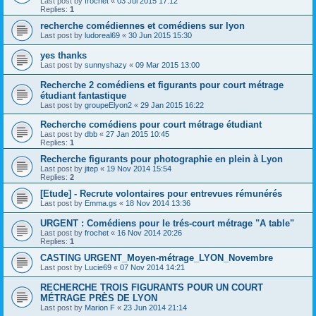
Last post by
frochet
«
03 Jul 2015 17:12
Replies:
1
recherche comédiennes et comédiens sur lyon
Last post by
ludoreal69
«
30 Jun 2015 15:30
yes thanks
Last post by
sunnyshazy
«
09 Mar 2015 13:00
Recherche 2 comédiens et figurants pour court métrage
étudiant fantastique
Last post by
groupeElyon2
«
29 Jan 2015 16:22
Recherche comédiens pour court métrage étudiant
Last post by
dbb
«
27 Jan 2015 10:45
Replies:
1
Recherche figurants pour photographie en plein à Lyon
Last post by
jitep
«
19 Nov 2014 15:54
Replies:
2
[Etude] - Recrute volontaires pour entrevues rémunérés
Last post by
Emma.gs
«
18 Nov 2014 13:36
URGENT : Comédiens pour le trés-court métrage "A table"
Last post by
frochet
«
16 Nov 2014 20:26
Replies:
1
CASTING URGENT_Moyen-métrage_LYON_Novembre
Last post by
Lucie69
«
07 Nov 2014 14:21
RECHERCHE TROIS FIGURANTS POUR UN COURT
MÉTRAGE PRÈS DE LYON
Last post by
Marion F
«
23 Jun 2014 21:14