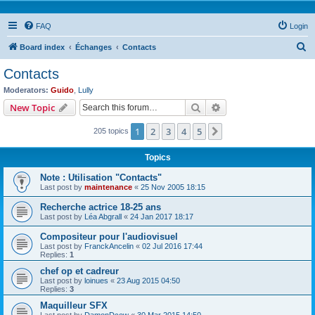
FAQ
Login
S
Board index
Échanges
Contacts
e
Contacts
a
Moderators:
Guido
,
Lully
r
Search
Advanced search
New Topic
c
1
2
3
4
5
Next
205 topics
h
Topics
Note : Utilisation "Contacts"
Last post by
maintenance
«
25 Nov 2005 18:15
Recherche actrice 18-25 ans
Last post by
Léa Abgrall
«
24 Jan 2017 18:17
Compositeur pour l'audiovisuel
Last post by
FranckAncelin
«
02 Jul 2016 17:44
Replies:
1
chef op et cadreur
Last post by
loinues
«
23 Aug 2015 04:50
Replies:
3
Maquilleur SFX
Last post by
DamonDcow
«
30 Mar 2015 14:50