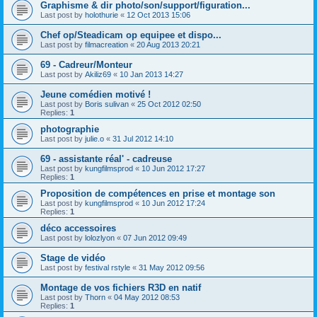
Graphisme & dir photo/son/support/figuration...
Last post by
holothurie
«
12 Oct 2013 15:06
Chef op/Steadicam op equipee et dispo...
Last post by
filmacreation
«
20 Aug 2013 20:21
69 - Cadreur/Monteur
Last post by
Akiliz69
«
10 Jan 2013 14:27
Jeune comédien motivé !
Last post by
Boris sulivan
«
25 Oct 2012 02:50
Replies:
1
photographie
Last post by
julie.o
«
31 Jul 2012 14:10
69 - assistante réal' - cadreuse
Last post by
kungfilmsprod
«
10 Jun 2012 17:27
Replies:
1
Proposition de compétences en prise et montage son
Last post by
kungfilmsprod
«
10 Jun 2012 17:24
Replies:
1
déco accessoires
Last post by
lolozlyon
«
07 Jun 2012 09:49
Stage de vidéo
Last post by
festival rstyle
«
31 May 2012 09:56
Montage de vos fichiers R3D en natif
Last post by
Thorn
«
04 May 2012 08:53
Replies:
1