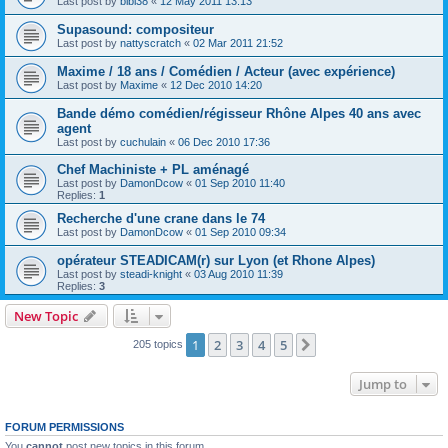
Last post by
bibi38
«
12 May 2011 13:13
Supasound: compositeur
Last post by
nattyscratch
«
02 Mar 2011 21:52
Maxime / 18 ans / Comédien / Acteur (avec expérience)
Last post by
Maxime
«
12 Dec 2010 14:20
Bande démo comédien/régisseur Rhône Alpes 40 ans avec
agent
Last post by
cuchulain
«
06 Dec 2010 17:36
Chef Machiniste + PL aménagé
Last post by
DamonDcow
«
01 Sep 2010 11:40
Replies:
1
Recherche d'une crane dans le 74
Last post by
DamonDcow
«
01 Sep 2010 09:34
opérateur STEADICAM(r) sur Lyon (et Rhone Alpes)
Last post by
steadi-knight
«
03 Aug 2010 11:39
Replies:
3
New Topic
1
2
3
4
5
Next
205 topics
Jump to
FORUM PERMISSIONS
You
cannot
post new topics in this forum