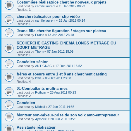
Costumière réalisatrice cherche nouveaux projets
Last post by
camille laurent
«
15 Jan 2012 00:23
Replies:
1
cherche réalisateur pour clip vidéo
Last post by
camille laurent
«
15 Jan 2012 00:14
Replies:
1
Jeune fille cherche figuration / stages sur plateau
Last post by
Fraise
«
13 Jan 2012 23:48
RECHERCHE CASTING CINEMA LONGS METRAGE OU
COURT METRAGE
Last post by
Thorn
«
07 Jan 2012 15:09
Replies:
1
Comédien sénior
Last post by
ANTIGNAC
«
17 Dec 2011 16:52
frères et soeurs entre 1 et 8 ans cherchent casting
Last post by
lettis
«
05 Oct 2011 23:38
Replies:
4
01-Combattants multi-armes
Last post by
Rothgar
«
26 Aug 2011 00:23
Replies:
2
Comédien
Last post by
Mikhail
«
27 Jun 2011 14:56
Monteur son-mixeur-prise de son voix auto-entrepreneur
Last post by
Aymeric
«
20 Jun 2011 23:23
Assistante réalisateur