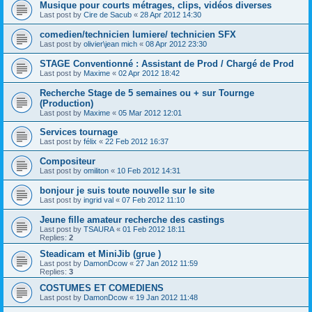
Musique pour courts métrages, clips, vidéos diverses
Last post by
Cire de Sacub
«
28 Apr 2012 14:30
comedien/technicien lumiere/ technicien SFX
Last post by
olivier\jean mich
«
08 Apr 2012 23:30
STAGE Conventionné : Assistant de Prod / Chargé de Prod
Last post by
Maxime
«
02 Apr 2012 18:42
Recherche Stage de 5 semaines ou + sur Tournge
(Production)
Last post by
Maxime
«
05 Mar 2012 12:01
Services tournage
Last post by
félix
«
22 Feb 2012 16:37
Compositeur
Last post by
omiliton
«
10 Feb 2012 14:31
bonjour je suis toute nouvelle sur le site
Last post by
ingrid val
«
07 Feb 2012 11:10
Jeune fille amateur recherche des castings
Last post by
TSAURA
«
01 Feb 2012 18:11
Replies:
2
Steadicam et MiniJib (grue )
Last post by
DamonDcow
«
27 Jan 2012 11:59
Replies:
3
COSTUMES ET COMEDIENS
Last post by
DamonDcow
«
19 Jan 2012 11:48