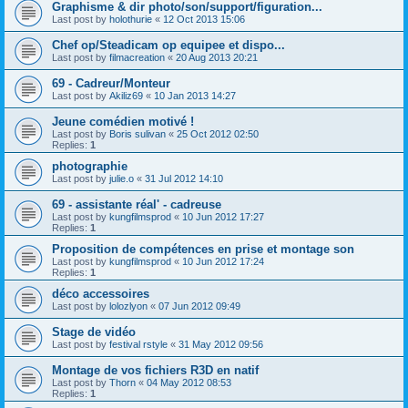
Graphisme & dir photo/son/support/figuration...
Last post by
holothurie
«
12 Oct 2013 15:06
Chef op/Steadicam op equipee et dispo...
Last post by
filmacreation
«
20 Aug 2013 20:21
69 - Cadreur/Monteur
Last post by
Akiliz69
«
10 Jan 2013 14:27
Jeune comédien motivé !
Last post by
Boris sulivan
«
25 Oct 2012 02:50
Replies:
1
photographie
Last post by
julie.o
«
31 Jul 2012 14:10
69 - assistante réal' - cadreuse
Last post by
kungfilmsprod
«
10 Jun 2012 17:27
Replies:
1
Proposition de compétences en prise et montage son
Last post by
kungfilmsprod
«
10 Jun 2012 17:24
Replies:
1
déco accessoires
Last post by
lolozlyon
«
07 Jun 2012 09:49
Stage de vidéo
Last post by
festival rstyle
«
31 May 2012 09:56
Montage de vos fichiers R3D en natif
Last post by
Thorn
«
04 May 2012 08:53
Replies:
1