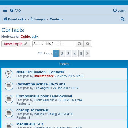
FAQ
Login
S
Board index
Échanges
Contacts
e
Contacts
a
Moderators:
Guido
,
Lully
r
Search
Advanced search
New Topic
c
1
2
3
4
5
Next
205 topics
h
Topics
Note : Utilisation "Contacts"
Last post by
maintenance
«
25 Nov 2005 18:15
Recherche actrice 18-25 ans
Last post by
Léa Abgrall
«
24 Jan 2017 18:17
Compositeur pour l'audiovisuel
Last post by
FranckAncelin
«
02 Jul 2016 17:44
Replies:
1
chef op et cadreur
Last post by
loinues
«
23 Aug 2015 04:50
Replies:
3
Maquilleur SFX
Last post by
DamonDcow
«
30 Mar 2015 14:50