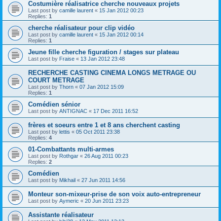
Costumière réalisatrice cherche nouveaux projets
Last post by
camille laurent
«
15 Jan 2012 00:23
Replies:
1
cherche réalisateur pour clip vidéo
Last post by
camille laurent
«
15 Jan 2012 00:14
Replies:
1
Jeune fille cherche figuration / stages sur plateau
Last post by
Fraise
«
13 Jan 2012 23:48
RECHERCHE CASTING CINEMA LONGS METRAGE OU
COURT METRAGE
Last post by
Thorn
«
07 Jan 2012 15:09
Replies:
1
Comédien sénior
Last post by
ANTIGNAC
«
17 Dec 2011 16:52
frères et soeurs entre 1 et 8 ans cherchent casting
Last post by
lettis
«
05 Oct 2011 23:38
Replies:
4
01-Combattants multi-armes
Last post by
Rothgar
«
26 Aug 2011 00:23
Replies:
2
Comédien
Last post by
Mikhail
«
27 Jun 2011 14:56
Monteur son-mixeur-prise de son voix auto-entrepreneur
Last post by
Aymeric
«
20 Jun 2011 23:23
Assistante réalisateur