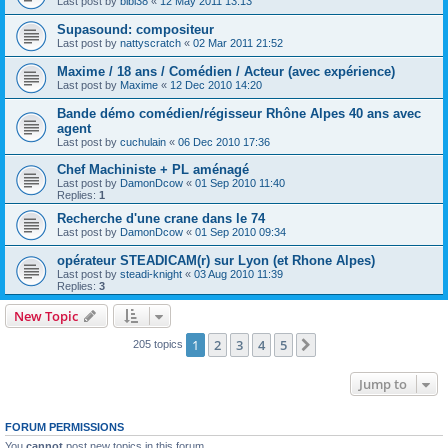
Last post by
bibi38
«
12 May 2011 13:13
Supasound: compositeur
Last post by
nattyscratch
«
02 Mar 2011 21:52
Maxime / 18 ans / Comédien / Acteur (avec expérience)
Last post by
Maxime
«
12 Dec 2010 14:20
Bande démo comédien/régisseur Rhône Alpes 40 ans avec
agent
Last post by
cuchulain
«
06 Dec 2010 17:36
Chef Machiniste + PL aménagé
Last post by
DamonDcow
«
01 Sep 2010 11:40
Replies:
1
Recherche d'une crane dans le 74
Last post by
DamonDcow
«
01 Sep 2010 09:34
opérateur STEADICAM(r) sur Lyon (et Rhone Alpes)
Last post by
steadi-knight
«
03 Aug 2010 11:39
Replies:
3
New Topic
1
2
3
4
5
Next
205 topics
Jump to
FORUM PERMISSIONS
You
cannot
post new topics in this forum