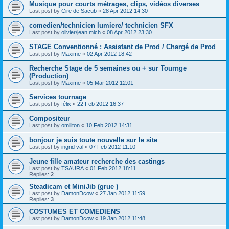
Musique pour courts métrages, clips, vidéos diverses
Last post by
Cire de Sacub
«
28 Apr 2012 14:30
comedien/technicien lumiere/ technicien SFX
Last post by
olivier\jean mich
«
08 Apr 2012 23:30
STAGE Conventionné : Assistant de Prod / Chargé de Prod
Last post by
Maxime
«
02 Apr 2012 18:42
Recherche Stage de 5 semaines ou + sur Tournge
(Production)
Last post by
Maxime
«
05 Mar 2012 12:01
Services tournage
Last post by
félix
«
22 Feb 2012 16:37
Compositeur
Last post by
omiliton
«
10 Feb 2012 14:31
bonjour je suis toute nouvelle sur le site
Last post by
ingrid val
«
07 Feb 2012 11:10
Jeune fille amateur recherche des castings
Last post by
TSAURA
«
01 Feb 2012 18:11
Replies:
2
Steadicam et MiniJib (grue )
Last post by
DamonDcow
«
27 Jan 2012 11:59
Replies:
3
COSTUMES ET COMEDIENS
Last post by
DamonDcow
«
19 Jan 2012 11:48