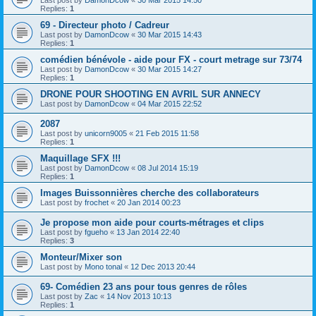
Replies:
1
69 - Directeur photo / Cadreur
Last post by
DamonDcow
«
30 Mar 2015 14:43
Replies:
1
comédien bénévole - aide pour FX - court metrage sur 73/74
Last post by
DamonDcow
«
30 Mar 2015 14:27
Replies:
1
DRONE POUR SHOOTING EN AVRIL SUR ANNECY
Last post by
DamonDcow
«
04 Mar 2015 22:52
2087
Last post by
unicorn9005
«
21 Feb 2015 11:58
Replies:
1
Maquillage SFX !!!
Last post by
DamonDcow
«
08 Jul 2014 15:19
Replies:
1
Images Buissonnières cherche des collaborateurs
Last post by
frochet
«
20 Jan 2014 00:23
Je propose mon aide pour courts-métrages et clips
Last post by
fgueho
«
13 Jan 2014 22:40
Replies:
3
Monteur/Mixer son
Last post by
Mono tonal
«
12 Dec 2013 20:44
69- Comédien 23 ans pour tous genres de rôles
Last post by
Zac
«
14 Nov 2013 10:13
Replies:
1