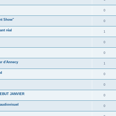
0
ght Show"
0
ant réal
1
0
0
ur d'Annecy
1
rd
0
0
EBUT JANVIER
0
 audiovisuel
0