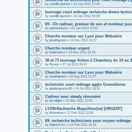
by
camille laurent
»
24 Jan 2012 17:00
tournage court métrage recherche divers techni
by
camille laurent
»
15 Jan 2012 00:59
69 - Ch cadreur, preneur de son et monteur po
by
yannickeyss
»
02 Jan 2012 23:52
Cherche monteur sur Lyon pour Websérie
by
jonathgreen
»
14 Dec 2011 19:27
Cherche monteur urgent
by
boitenoire1
»
10 Nov 2011 23:15
38 et 73 tournage fiction à Chambery du 19 au 
by
Pyves
»
27 Jul 2011 09:47
Cherche monteur sur Lyon pour Websérie
by
jonathgreen
»
02 Aug 2011 12:37
technicien court métrage agglo Grenobloise
by
goldengrams38
»
24 Jul 2011 16:10
Cadreur avec steady rémunéré
by
terralight
»
22 May 2011 10:01
LYON-Recherche Maquilleur(se) [URGENT]
by
Anoreyva
»
17 Feb 2011 22:58
69- recherche techniciens pour moyen métrage
by
Solea R.A.I.
»
15 Feb 2011 18:18