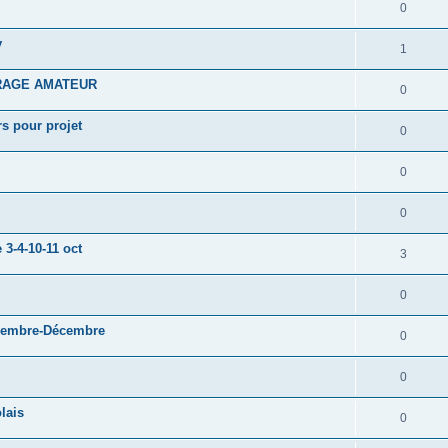
0
v
1
RAGE AMATEUR
0
s pour projet
0
0
0
3-4-10-11 oct
3
0
ovembre-Décembre
0
0
lais
0