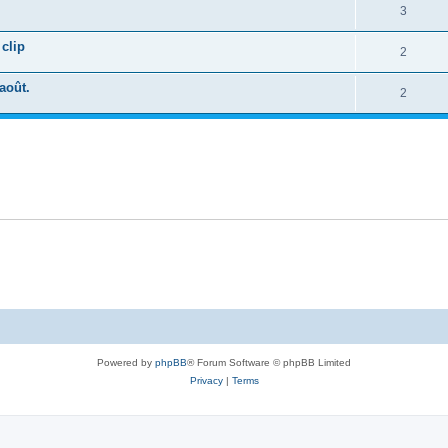
3
clip
2
août.
2
Powered by
phpBB
® Forum Software © phpBB Limited
Privacy
|
Terms