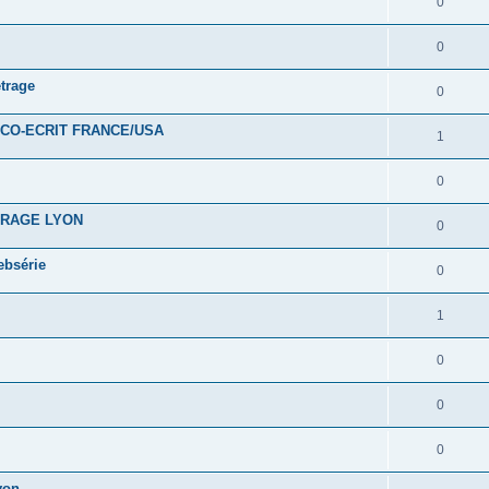
0
0
trage
0
CO-ECRIT FRANCE/USA
1
0
TRAGE LYON
0
ebsérie
0
1
0
0
0
yon