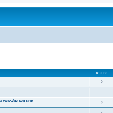
ed search
REPLIES
0
1
la WebSérie Red Disk
0
4