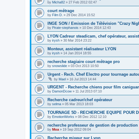
by
Micha82
»
27 Feb 2012 02:47
court métrage
by
Film D.
»
29 Dec 2014 15:52
INGE SON / Emission de Télévision "Crazy Ni
by
Pirate-stephanois
»
10 Dec 2014 12:43
LYON Cadreur steadicam, chef opérateur, assist
by
irysh
»
30 Mar 2014 23:22
Monteur, assistant réalisateur LYON
by
irysh
»
14 Jan 2014 18:55
recherche stagiaire court métrage pro
by
snowslide
»
03 Oct 2013 10:50
Urgent - Rech. Chef Electro pour tournage auto
by
Mael
»
16 Jul 2013 14:44
URGENT - Recherche chiens pour film canigua
by
DamonDcow
»
11 Jul 2013 07:10
Recherche cadreur/chef opérateur
by
selma
»
05 Mar 2013 18:03
TOURNAGE 5D - RECHERCHE EQUIPE POUR D
by
EmotionWorks
»
08 Dec 2012 12:10
recherche professeur de gestion de production
by
Moa
»
19 Sep 2012 09:04
Recherche mixeur sur Lyon