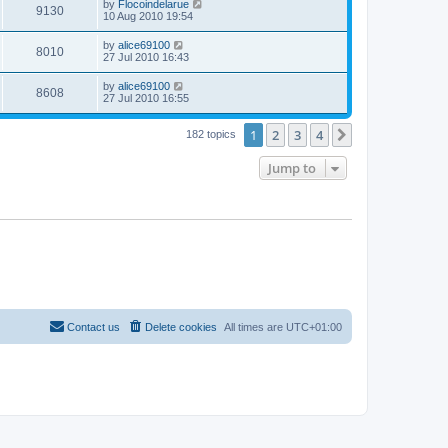
by
Flocoindelarue
9130
10 Aug 2010 19:54
by
alice69100
8010
27 Jul 2010 16:43
by
alice69100
8608
27 Jul 2010 16:55
1
2
3
4
Next
182 topics
Jump to
Contact us
Delete cookies
All times are
UTC+01:00