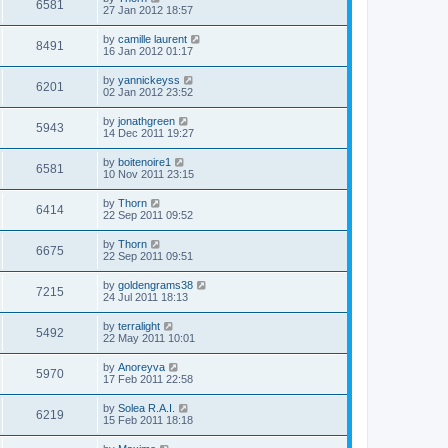
6581
27 Jan 2012 18:57
by
camille laurent
8491
16 Jan 2012 01:17
by
yannickeyss
6201
02 Jan 2012 23:52
by
jonathgreen
5943
14 Dec 2011 19:27
by
boitenoire1
6581
10 Nov 2011 23:15
by
Thorn
6414
22 Sep 2011 09:52
by
Thorn
6675
22 Sep 2011 09:51
by
goldengrams38
7215
24 Jul 2011 18:13
by
terralight
5492
22 May 2011 10:01
by
Anoreyva
5970
17 Feb 2011 22:58
by
Solea R.A.I.
6219
15 Feb 2011 18:18