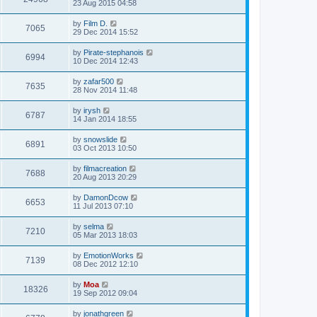
23 Aug 2015 04:58
by
Film D.
7065
29 Dec 2014 15:52
by
Pirate-stephanois
6994
10 Dec 2014 12:43
by
zafar500
7635
28 Nov 2014 11:48
by
irysh
6787
14 Jan 2014 18:55
by
snowslide
6891
03 Oct 2013 10:50
by
filmacreation
7688
20 Aug 2013 20:29
by
DamonDcow
6653
11 Jul 2013 07:10
by
selma
7210
05 Mar 2013 18:03
by
EmotionWorks
7139
08 Dec 2012 12:10
by
Moa
18326
19 Sep 2012 09:04
by
jonathgreen