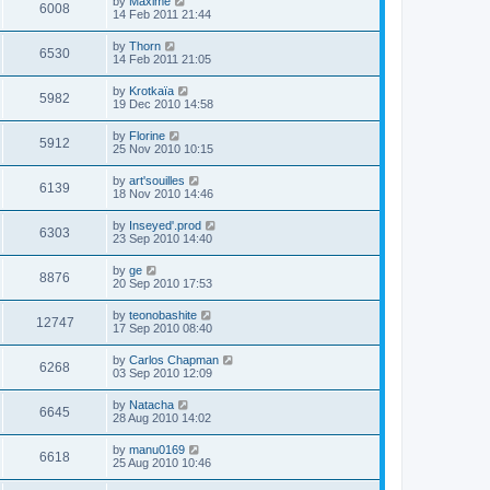
by
Maxime
6008
14 Feb 2011 21:44
by
Thorn
6530
14 Feb 2011 21:05
by
Krotkaïa
5982
19 Dec 2010 14:58
by
Florine
5912
25 Nov 2010 10:15
by
art'souilles
6139
18 Nov 2010 14:46
by
Inseyed'.prod
6303
23 Sep 2010 14:40
by
ge
8876
20 Sep 2010 17:53
by
teonobashite
12747
17 Sep 2010 08:40
by
Carlos Chapman
6268
03 Sep 2010 12:09
by
Natacha
6645
28 Aug 2010 14:02
by
manu0169
6618
25 Aug 2010 10:46