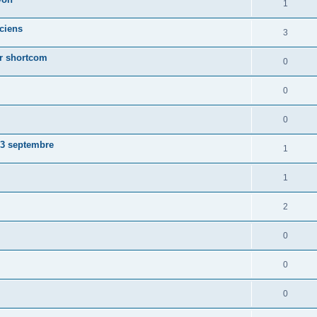
1
ciens
3
ur shortcom
0
0
0
23 septembre
1
1
2
0
0
0