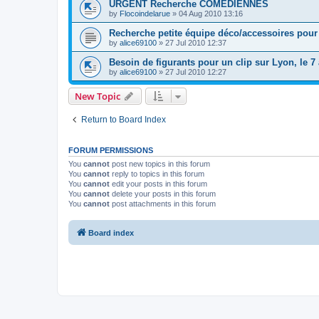
URGENT Recherche COMÉDIENNES
by
Flocoindelarue
»
04 Aug 2010 13:16
Recherche petite équipe déco/accessoires pour 
by
alice69100
»
27 Jul 2010 12:37
Besoin de figurants pour un clip sur Lyon, le 7 
by
alice69100
»
27 Jul 2010 12:27
New Topic
Return to Board Index
FORUM PERMISSIONS
You
cannot
post new topics in this forum
You
cannot
reply to topics in this forum
You
cannot
edit your posts in this forum
You
cannot
delete your posts in this forum
You
cannot
post attachments in this forum
Board index