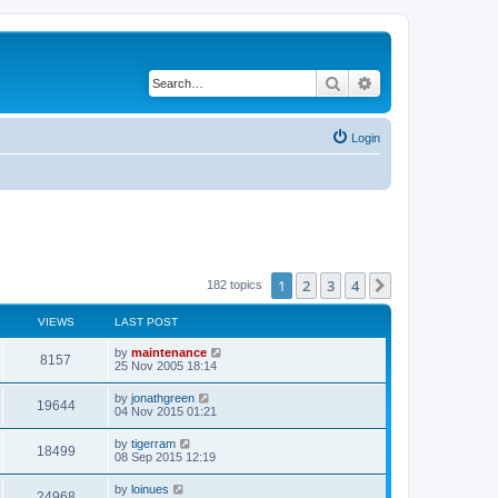
Search
Advanced search
Login
1
2
3
4
Next
182 topics
VIEWS
LAST POST
by
maintenance
8157
25 Nov 2005 18:14
by
jonathgreen
19644
04 Nov 2015 01:21
by
tigerram
18499
08 Sep 2015 12:19
by
loinues
24968