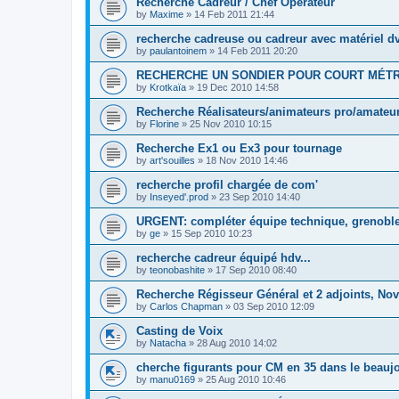
Recherche Cadreur / Chef Opérateur
by
Maxime
»
14 Feb 2011 21:44
recherche cadreuse ou cadreur avec matériel d
by
paulantoinem
»
14 Feb 2011 20:20
RECHERCHE UN SONDIER POUR COURT MÉT
by
Krotkaïa
»
19 Dec 2010 14:58
Recherche Réalisateurs/animateurs pro/amateur
by
Florine
»
25 Nov 2010 10:15
Recherche Ex1 ou Ex3 pour tournage
by
art'souilles
»
18 Nov 2010 14:46
recherche profil chargée de com'
by
Inseyed'.prod
»
23 Sep 2010 14:40
URGENT: compléter équipe technique, grenoble 
by
ge
»
15 Sep 2010 10:23
recherche cadreur équipé hdv...
by
teonobashite
»
17 Sep 2010 08:40
Recherche Régisseur Général et 2 adjoints, N
by
Carlos Chapman
»
03 Sep 2010 12:09
Casting de Voix
by
Natacha
»
28 Aug 2010 14:02
cherche figurants pour CM en 35 dans le beaujo
by
manu0169
»
25 Aug 2010 10:46