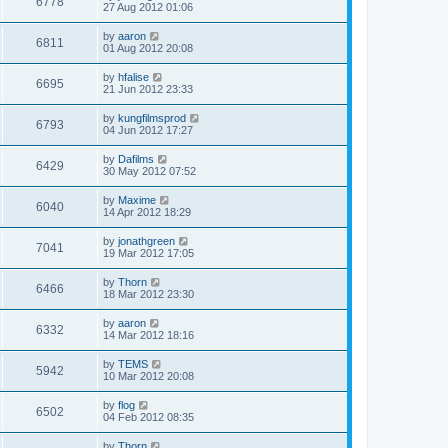
6778
27 Aug 2012 01:06
by
aaron
6811
01 Aug 2012 20:08
by
hfalise
6695
21 Jun 2012 23:33
by
kungfilmsprod
6793
04 Jun 2012 17:27
by
Dafilms
6429
30 May 2012 07:52
by
Maxime
6040
14 Apr 2012 18:29
by
jonathgreen
7041
19 Mar 2012 17:05
by
Thorn
6466
18 Mar 2012 23:30
by
aaron
6332
14 Mar 2012 18:16
by
TEMS
5942
10 Mar 2012 20:08
by
flog
6502
04 Feb 2012 08:35
by
Thorn