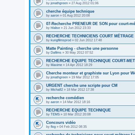
by
jonathgreen
»
27 Aug 2012 01:06
cherche équipe technique
by
aaron
»
01 Aug 2012 20:08
07-Recherche PRENEUR DE SON pour court-mé
by
hfalise
»
21 Jun 2012 23:33
RECHERCHE TECHNICIENS COURT MÉTRAGE 
by
kungfilmsprod
»
02 Jun 2012 17:48
Matte Painting - cherche une personne
by
Dafilms
»
30 May 2012 07:52
RECHERCHE EQUIPE TECHNIQUE COURT-ME
by
Maxime
»
14 Apr 2012 18:29
Cherche monteur et graphiste sur Lyon pour W
by
jonathgreen
»
19 Mar 2012 17:05
URGENT cherche une scripte pour CM
by
Micha82
»
18 Mar 2012 17:38
recherche comédien
by
aaron
»
14 Mar 2012 18:16
RECHERCHE EQUIPE TECHNIQUE
by
TEMS
»
10 Mar 2012 20:08
Concours vidéo
by
flog
»
04 Feb 2012 08:35
recherche de techniciens pour court métrage L