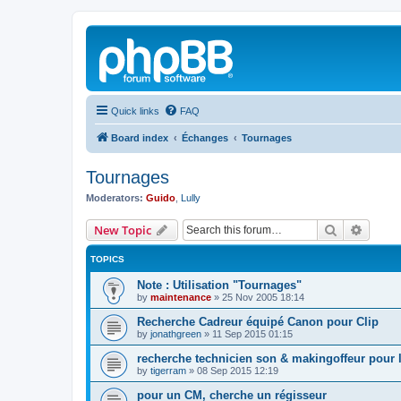
Quick links
FAQ
Board index
Échanges
Tournages
Tournages
Moderators:
Guido
,
Lully
Search
Advanc
New Topic
TOPICS
Note : Utilisation "Tournages"
by
maintenance
»
25 Nov 2005 18:14
Recherche Cadreur équipé Canon pour Clip
by
jonathgreen
»
11 Sep 2015 01:15
recherche technicien son & makingoffeur pour 
by
tigerram
»
08 Sep 2015 12:19
pour un CM, cherche un régisseur