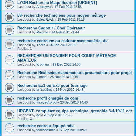
LYON-Recherche Maquilleur(se) [URGENT]
Last post by
Anoreyva
«
17 Feb 2011 22:58
69- recherche techniciens pour moyen métrage
Last post by
Solea R.A.I.
«
15 Feb 2011 18:18
Recherche Cadreur / Chef Opérateur
Last post by
Maxime
«
14 Feb 2011 21:44
recherche cadreuse ou cadreur avec matériel dv
Last post by
Thorn
«
14 Feb 2011 21:05
Replies:
1
RECHERCHE UN SONDIER POUR COURT MÉTRAGE
AMATEUR
Last post by
Krotkaïa
«
19 Dec 2010 14:58
Recherche Réalisateurs/animateurs pro/amateurs pour projet
Last post by
Florine
«
25 Nov 2010 10:15
Recherche Ex1 ou Ex3 pour tournage
Last post by
art'souilles
«
18 Nov 2010 14:46
recherche profil chargée de com'
Last post by
Inseyed'.prod
«
23 Sep 2010 14:40
URGENT: compléter équipe technique, grenoble 3-4-10-11 oct
Last post by
ge
«
20 Sep 2010 17:53
Replies:
3
recherche cadreur équipé hdv...
Last post by
teonobashite
«
17 Sep 2010 08:40