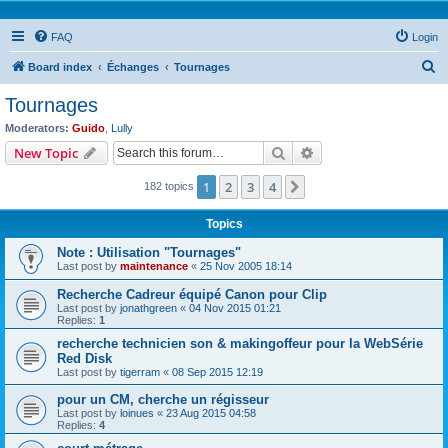
FAQ
Login
S
Board index
Échanges
Tournages
e
Tournages
a
Moderators:
Guido
,
Lully
r
Search
Advanced search
New Topic
c
1
2
3
4
Next
182 topics
h
Topics
Note : Utilisation "Tournages"
Last post by
maintenance
«
25 Nov 2005 18:14
Recherche Cadreur équipé Canon pour Clip
Last post by
jonathgreen
«
04 Nov 2015 01:21
Replies:
1
recherche technicien son & makingoffeur pour la WebSérie
Red Disk
Last post by
tigerram
«
08 Sep 2015 12:19
pour un CM, cherche un régisseur
Last post by
loinues
«
23 Aug 2015 04:58
Replies:
4