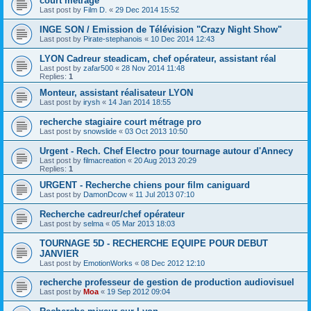
court métrage
Last post by
Film D.
«
29 Dec 2014 15:52
INGE SON / Emission de Télévision "Crazy Night Show"
Last post by
Pirate-stephanois
«
10 Dec 2014 12:43
LYON Cadreur steadicam, chef opérateur, assistant réal
Last post by
zafar500
«
28 Nov 2014 11:48
Replies:
1
Monteur, assistant réalisateur LYON
Last post by
irysh
«
14 Jan 2014 18:55
recherche stagiaire court métrage pro
Last post by
snowslide
«
03 Oct 2013 10:50
Urgent - Rech. Chef Electro pour tournage autour d'Annecy
Last post by
filmacreation
«
20 Aug 2013 20:29
Replies:
1
URGENT - Recherche chiens pour film caniguard
Last post by
DamonDcow
«
11 Jul 2013 07:10
Recherche cadreur/chef opérateur
Last post by
selma
«
05 Mar 2013 18:03
TOURNAGE 5D - RECHERCHE EQUIPE POUR DEBUT
JANVIER
Last post by
EmotionWorks
«
08 Dec 2012 12:10
recherche professeur de gestion de production audiovisuel
Last post by
Moa
«
19 Sep 2012 09:04