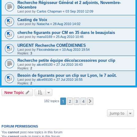
Recherche Régisseur Général et 2 adjoints, Novembre-
Décembre
Last post by
Carlos Chapman
«
03 Sep 2010 12:09
Casting de Voix
Last post by
Natacha
«
28 Aug 2010 14:02
cherche figurants pour CM en 35 dans le beaujolais
Last post by
manu0169
«
25 Aug 2010 10:46
URGENT Recherche COMÉDIENNES
Last post by
Flocoindelarue
«
10 Aug 2010 19:54
Replies:
3
Recherche petite équipe déco/accessoires pour clip
Last post by
alice69100
«
27 Jul 2010 16:43
Replies:
2
Besoin de figurants pour un clip sur Lyon, le 7 août.
Last post by
alice69100
«
27 Jul 2010 16:55
Replies:
2
New Topic
1
2
3
4
Next
182 topics
Jump to
FORUM PERMISSIONS
You
cannot
post new topics in this forum
You
cannot
reply to topics in this forum