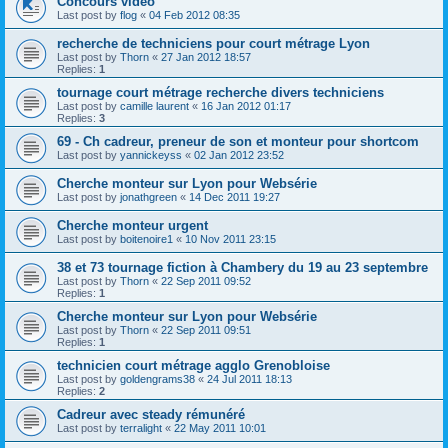
Concours vidéo
Last post by
flog
«
04 Feb 2012 08:35
recherche de techniciens pour court métrage Lyon
Last post by
Thorn
«
27 Jan 2012 18:57
Replies:
1
tournage court métrage recherche divers techniciens
Last post by
camille laurent
«
16 Jan 2012 01:17
Replies:
3
69 - Ch cadreur, preneur de son et monteur pour shortcom
Last post by
yannickeyss
«
02 Jan 2012 23:52
Cherche monteur sur Lyon pour Websérie
Last post by
jonathgreen
«
14 Dec 2011 19:27
Cherche monteur urgent
Last post by
boitenoire1
«
10 Nov 2011 23:15
38 et 73 tournage fiction à Chambery du 19 au 23 septembre
Last post by
Thorn
«
22 Sep 2011 09:52
Replies:
1
Cherche monteur sur Lyon pour Websérie
Last post by
Thorn
«
22 Sep 2011 09:51
Replies:
1
technicien court métrage agglo Grenobloise
Last post by
goldengrams38
«
24 Jul 2011 18:13
Replies:
2
Cadreur avec steady rémunéré
Last post by
terralight
«
22 May 2011 10:01