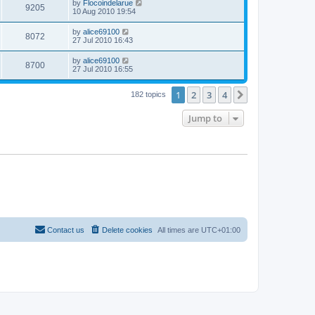
by
Flocoindelarue
9205
10 Aug 2010 19:54
by
alice69100
8072
27 Jul 2010 16:43
by
alice69100
8700
27 Jul 2010 16:55
1
2
3
4
Next
182 topics
Jump to
Contact us
Delete cookies
All times are
UTC+01:00