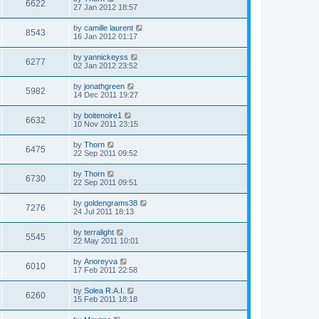
6622
27 Jan 2012 18:57
by
camille laurent
8543
16 Jan 2012 01:17
by
yannickeyss
6277
02 Jan 2012 23:52
by
jonathgreen
5982
14 Dec 2011 19:27
by
boitenoire1
6632
10 Nov 2011 23:15
by
Thorn
6475
22 Sep 2011 09:52
by
Thorn
6730
22 Sep 2011 09:51
by
goldengrams38
7276
24 Jul 2011 18:13
by
terralight
5545
22 May 2011 10:01
by
Anoreyva
6010
17 Feb 2011 22:58
by
Solea R.A.I.
6260
15 Feb 2011 18:18