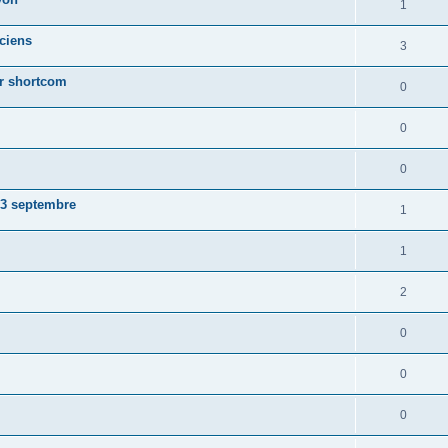
1
ciens
3
ur shortcom
0
0
0
23 septembre
1
1
2
0
0
0