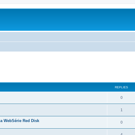
ed search
REPLIES
0
1
la WebSérie Red Disk
0
4