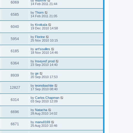
by
Maxime
6069
14 Feb 2011 21:44
by
Thorn
6585
14 Feb 2011 21:05
by
Krotkaïa
6040
19 Dec 2010 14:58
by
Florine
5954
25 Nov 2010 10:15
by
art'souilles
6185
18 Nov 2010 14:46
by
Inseyed'.prod
6364
23 Sep 2010 14:40
by
ge
8939
20 Sep 2010 17:53
by
teonobashite
12827
17 Sep 2010 08:40
by
Carlos Chapman
6314
03 Sep 2010 12:09
by
Natacha
6696
28 Aug 2010 14:02
by
manu0169
6671
25 Aug 2010 10:46