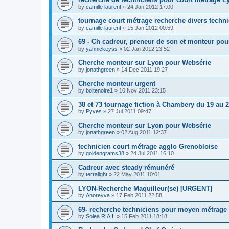
by
camille laurent
»
24 Jan 2012 17:00
tournage court métrage recherche divers techni
by
camille laurent
»
15 Jan 2012 00:59
69 - Ch cadreur, preneur de son et monteur po
by
yannickeyss
»
02 Jan 2012 23:52
Cherche monteur sur Lyon pour Websérie
by
jonathgreen
»
14 Dec 2011 19:27
Cherche monteur urgent
by
boitenoire1
»
10 Nov 2011 23:15
38 et 73 tournage fiction à Chambery du 19 au 
by
Pyves
»
27 Jul 2011 09:47
Cherche monteur sur Lyon pour Websérie
by
jonathgreen
»
02 Aug 2011 12:37
technicien court métrage agglo Grenobloise
by
goldengrams38
»
24 Jul 2011 16:10
Cadreur avec steady rémunéré
by
terralight
»
22 May 2011 10:01
LYON-Recherche Maquilleur(se) [URGENT]
by
Anoreyva
»
17 Feb 2011 22:58
69- recherche techniciens pour moyen métrage
by
Solea R.A.I.
»
15 Feb 2011 18:18