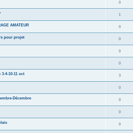
0
v
1
RAGE AMATEUR
0
s pour projet
0
0
0
3-4-10-11 oct
3
0
ovembre-Décembre
0
0
lais
0