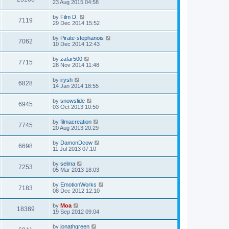
23 Aug 2015 04:58
by
Film D.
7119
29 Dec 2014 15:52
by
Pirate-stephanois
7062
10 Dec 2014 12:43
by
zafar500
7715
28 Nov 2014 11:48
by
irysh
6828
14 Jan 2014 18:55
by
snowslide
6945
03 Oct 2013 10:50
by
filmacreation
7745
20 Aug 2013 20:29
by
DamonDcow
6698
11 Jul 2013 07:10
by
selma
7253
05 Mar 2013 18:03
by
EmotionWorks
7183
08 Dec 2012 12:10
by
Moa
18389
19 Sep 2012 09:04
by
jonathgreen