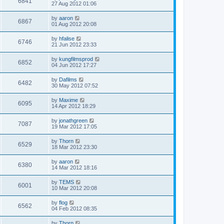
6841
27 Aug 2012 01:06
by
aaron
6867
01 Aug 2012 20:08
by
hfalise
6746
21 Jun 2012 23:33
by
kungfilmsprod
6852
04 Jun 2012 17:27
by
Dafilms
6482
30 May 2012 07:52
by
Maxime
6095
14 Apr 2012 18:29
by
jonathgreen
7087
19 Mar 2012 17:05
by
Thorn
6529
18 Mar 2012 23:30
by
aaron
6380
14 Mar 2012 18:16
by
TEMS
6001
10 Mar 2012 20:08
by
flog
6562
04 Feb 2012 08:35
by
Thorn