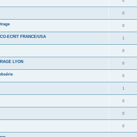
0
0
trage
0
CO-ECRIT FRANCE/USA
1
0
TRAGE LYON
0
ebsérie
0
1
0
0
0
yon