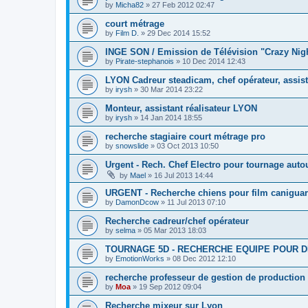
by
Micha82
»
27 Feb 2012 02:47
court métrage
by
Film D.
»
29 Dec 2014 15:52
INGE SON / Emission de Télévision "Crazy Ni
by
Pirate-stephanois
»
10 Dec 2014 12:43
LYON Cadreur steadicam, chef opérateur, assist
by
irysh
»
30 Mar 2014 23:22
Monteur, assistant réalisateur LYON
by
irysh
»
14 Jan 2014 18:55
recherche stagiaire court métrage pro
by
snowslide
»
03 Oct 2013 10:50
Urgent - Rech. Chef Electro pour tournage auto
by
Mael
»
16 Jul 2013 14:44
URGENT - Recherche chiens pour film canigua
by
DamonDcow
»
11 Jul 2013 07:10
Recherche cadreur/chef opérateur
by
selma
»
05 Mar 2013 18:03
TOURNAGE 5D - RECHERCHE EQUIPE POUR D
by
EmotionWorks
»
08 Dec 2012 12:10
recherche professeur de gestion de production
by
Moa
»
19 Sep 2012 09:04
Recherche mixeur sur Lyon