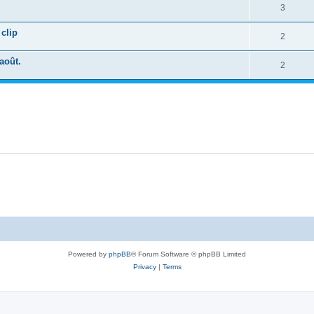
3
clip
2
août.
2
Powered by
phpBB
® Forum Software © phpBB Limited
Privacy
|
Terms