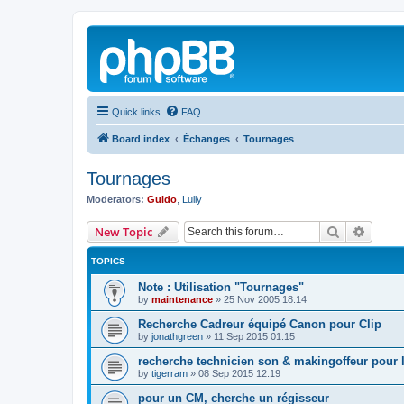
Quick links
FAQ
Board index
Échanges
Tournages
Tournages
Moderators:
Guido
,
Lully
Search
Advanc
New Topic
TOPICS
Note : Utilisation "Tournages"
by
maintenance
»
25 Nov 2005 18:14
Recherche Cadreur équipé Canon pour Clip
by
jonathgreen
»
11 Sep 2015 01:15
recherche technicien son & makingoffeur pour 
by
tigerram
»
08 Sep 2015 12:19
pour un CM, cherche un régisseur