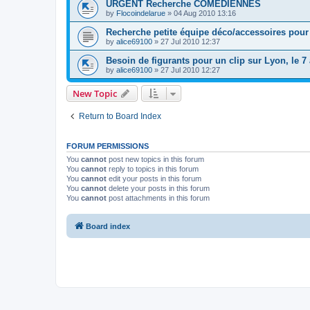
URGENT Recherche COMÉDIENNES
by
Flocoindelarue
»
04 Aug 2010 13:16
Recherche petite équipe déco/accessoires pour 
by
alice69100
»
27 Jul 2010 12:37
Besoin de figurants pour un clip sur Lyon, le 7 
by
alice69100
»
27 Jul 2010 12:27
New Topic
Return to Board Index
FORUM PERMISSIONS
You
cannot
post new topics in this forum
You
cannot
reply to topics in this forum
You
cannot
edit your posts in this forum
You
cannot
delete your posts in this forum
You
cannot
post attachments in this forum
Board index