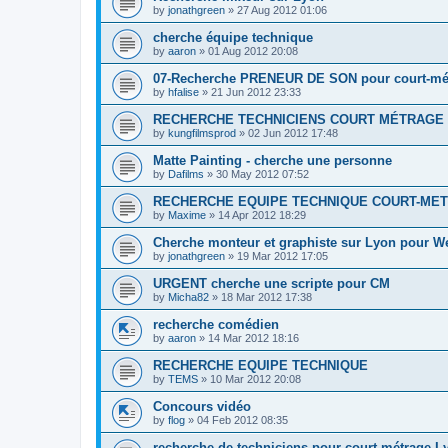
by
jonathgreen
»
27 Aug 2012 01:06
cherche équipe technique
by
aaron
»
01 Aug 2012 20:08
07-Recherche PRENEUR DE SON pour court-mé
by
hfalise
»
21 Jun 2012 23:33
RECHERCHE TECHNICIENS COURT MÉTRAGE 
by
kungfilmsprod
»
02 Jun 2012 17:48
Matte Painting - cherche une personne
by
Dafilms
»
30 May 2012 07:52
RECHERCHE EQUIPE TECHNIQUE COURT-ME
by
Maxime
»
14 Apr 2012 18:29
Cherche monteur et graphiste sur Lyon pour W
by
jonathgreen
»
19 Mar 2012 17:05
URGENT cherche une scripte pour CM
by
Micha82
»
18 Mar 2012 17:38
recherche comédien
by
aaron
»
14 Mar 2012 18:16
RECHERCHE EQUIPE TECHNIQUE
by
TEMS
»
10 Mar 2012 20:08
Concours vidéo
by
flog
»
04 Feb 2012 08:35
recherche de techniciens pour court métrage L