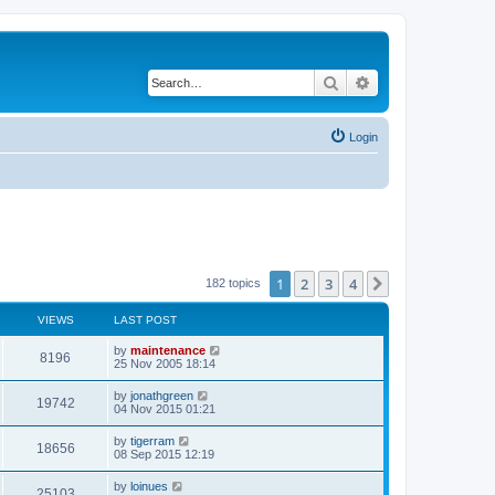
Search
Advanced search
Login
1
2
3
4
Next
182 topics
VIEWS
LAST POST
by
maintenance
8196
25 Nov 2005 18:14
by
jonathgreen
19742
04 Nov 2015 01:21
by
tigerram
18656
08 Sep 2015 12:19
by
loinues
25103