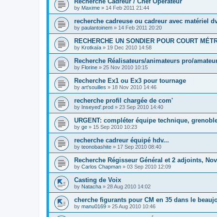
Recherche Cadreur / Chef Opérateur
by
Maxime
»
14 Feb 2011 21:44
recherche cadreuse ou cadreur avec matériel d
by
paulantoinem
»
14 Feb 2011 20:20
RECHERCHE UN SONDIER POUR COURT MÉT
by
Krotkaïa
»
19 Dec 2010 14:58
Recherche Réalisateurs/animateurs pro/amateur
by
Florine
»
25 Nov 2010 10:15
Recherche Ex1 ou Ex3 pour tournage
by
art'souilles
»
18 Nov 2010 14:46
recherche profil chargée de com'
by
Inseyed'.prod
»
23 Sep 2010 14:40
URGENT: compléter équipe technique, grenoble 
by
ge
»
15 Sep 2010 10:23
recherche cadreur équipé hdv...
by
teonobashite
»
17 Sep 2010 08:40
Recherche Régisseur Général et 2 adjoints, N
by
Carlos Chapman
»
03 Sep 2010 12:09
Casting de Voix
by
Natacha
»
28 Aug 2010 14:02
cherche figurants pour CM en 35 dans le beaujo
by
manu0169
»
25 Aug 2010 10:46