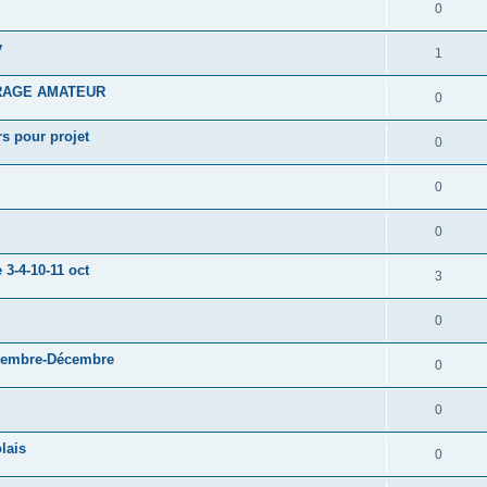
0
v
1
RAGE AMATEUR
0
s pour projet
0
0
0
3-4-10-11 oct
3
0
ovembre-Décembre
0
0
lais
0