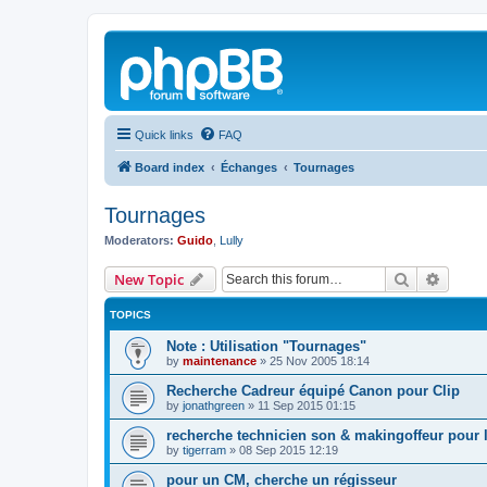
Quick links
FAQ
Board index
Échanges
Tournages
Tournages
Moderators:
Guido
,
Lully
Search
Advanc
New Topic
TOPICS
Note : Utilisation "Tournages"
by
maintenance
»
25 Nov 2005 18:14
Recherche Cadreur équipé Canon pour Clip
by
jonathgreen
»
11 Sep 2015 01:15
recherche technicien son & makingoffeur pour 
by
tigerram
»
08 Sep 2015 12:19
pour un CM, cherche un régisseur