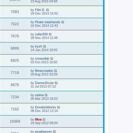
23 Aug 2015 04:58
by
Film D.
7093
29 Dec 2014 15:52
by
Pirate-stephanois
7022
10 Dec 2014 12:43
by
zafar500
7670
28 Nov 2014 11:48
by
irysh
6809
14 Jan 2014 18:55
by
snowslide
6925
03 Oct 2013 10:50
by
filmacreation
7718
20 Aug 2013 20:29
by
DamonDcow
6676
11 Jul 2013 07:10
by
selma
7234
05 Mar 2013 18:03
by
EmotionWorks
7162
08 Dec 2012 12:10
by
Moa
18369
19 Sep 2012 09:04
by
jonathgreen