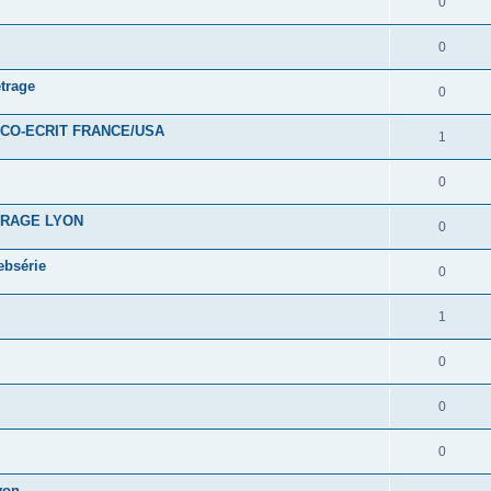
0
0
trage
0
CO-ECRIT FRANCE/USA
1
0
TRAGE LYON
0
ebsérie
0
1
0
0
0
yon