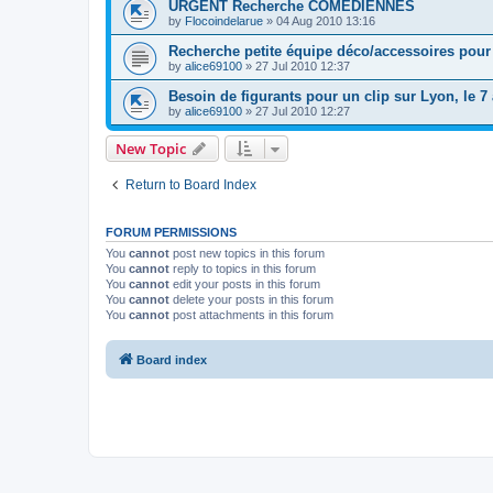
URGENT Recherche COMÉDIENNES
by
Flocoindelarue
»
04 Aug 2010 13:16
Recherche petite équipe déco/accessoires pour 
by
alice69100
»
27 Jul 2010 12:37
Besoin de figurants pour un clip sur Lyon, le 7 
by
alice69100
»
27 Jul 2010 12:27
New Topic
Return to Board Index
FORUM PERMISSIONS
You
cannot
post new topics in this forum
You
cannot
reply to topics in this forum
You
cannot
edit your posts in this forum
You
cannot
delete your posts in this forum
You
cannot
post attachments in this forum
Board index