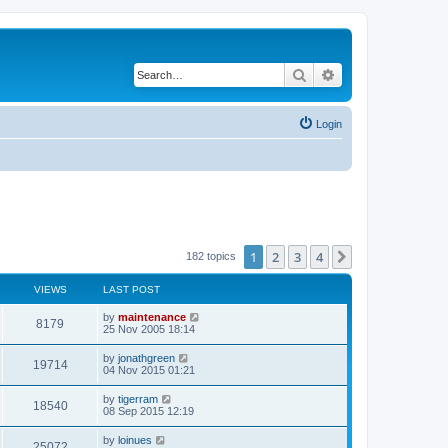
Search
Advanced search
Login
1
2
3
4
Next
182 topics
VIEWS
LAST POST
by
maintenance
8179
25 Nov 2005 18:14
by
jonathgreen
19714
04 Nov 2015 01:21
by
tigerram
18540
08 Sep 2015 12:19
by
loinues
25072