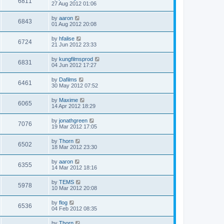
6811
27 Aug 2012 01:06
by
aaron
6843
01 Aug 2012 20:08
by
hfalise
6724
21 Jun 2012 23:33
by
kungfilmsprod
6831
04 Jun 2012 17:27
by
Dafilms
6461
30 May 2012 07:52
by
Maxime
6065
14 Apr 2012 18:29
by
jonathgreen
7076
19 Mar 2012 17:05
by
Thorn
6502
18 Mar 2012 23:30
by
aaron
6355
14 Mar 2012 18:16
by
TEMS
5978
10 Mar 2012 20:08
by
flog
6536
04 Feb 2012 08:35
by
Thorn