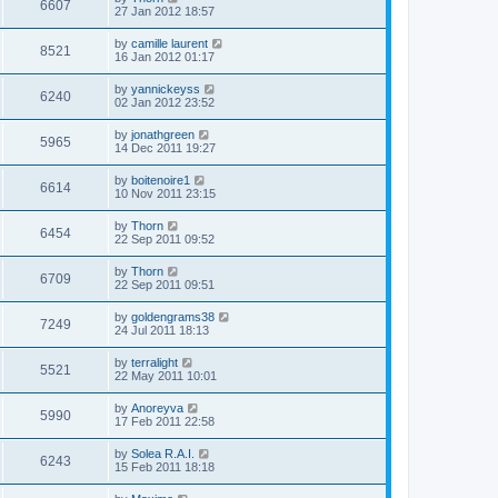
6607
27 Jan 2012 18:57
by
camille laurent
8521
16 Jan 2012 01:17
by
yannickeyss
6240
02 Jan 2012 23:52
by
jonathgreen
5965
14 Dec 2011 19:27
by
boitenoire1
6614
10 Nov 2011 23:15
by
Thorn
6454
22 Sep 2011 09:52
by
Thorn
6709
22 Sep 2011 09:51
by
goldengrams38
7249
24 Jul 2011 18:13
by
terralight
5521
22 May 2011 10:01
by
Anoreyva
5990
17 Feb 2011 22:58
by
Solea R.A.I.
6243
15 Feb 2011 18:18