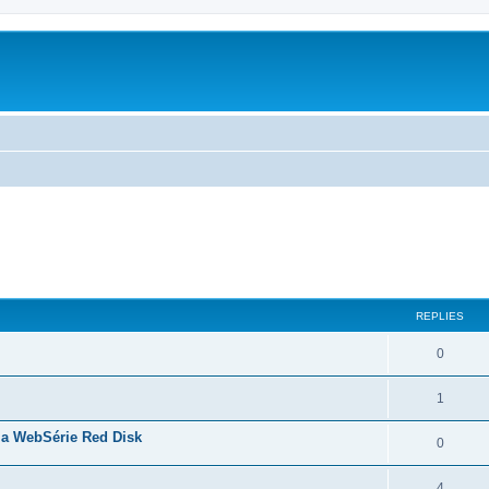
ed search
REPLIES
0
1
la WebSérie Red Disk
0
4