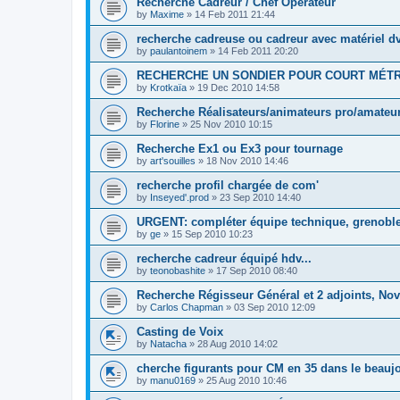
Recherche Cadreur / Chef Opérateur
by
Maxime
»
14 Feb 2011 21:44
recherche cadreuse ou cadreur avec matériel d
by
paulantoinem
»
14 Feb 2011 20:20
RECHERCHE UN SONDIER POUR COURT MÉT
by
Krotkaïa
»
19 Dec 2010 14:58
Recherche Réalisateurs/animateurs pro/amateur
by
Florine
»
25 Nov 2010 10:15
Recherche Ex1 ou Ex3 pour tournage
by
art'souilles
»
18 Nov 2010 14:46
recherche profil chargée de com'
by
Inseyed'.prod
»
23 Sep 2010 14:40
URGENT: compléter équipe technique, grenoble 
by
ge
»
15 Sep 2010 10:23
recherche cadreur équipé hdv...
by
teonobashite
»
17 Sep 2010 08:40
Recherche Régisseur Général et 2 adjoints, N
by
Carlos Chapman
»
03 Sep 2010 12:09
Casting de Voix
by
Natacha
»
28 Aug 2010 14:02
cherche figurants pour CM en 35 dans le beaujo
by
manu0169
»
25 Aug 2010 10:46