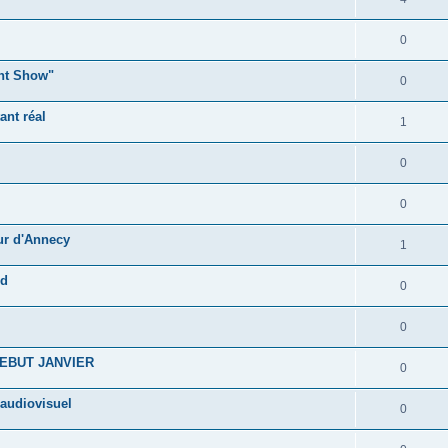
0
ght Show"
0
ant réal
1
0
0
ur d'Annecy
1
rd
0
0
EBUT JANVIER
0
 audiovisuel
0