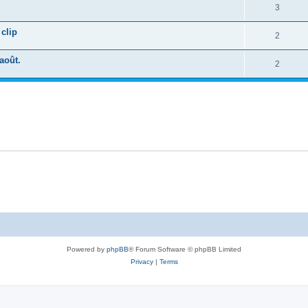
3
clip
2
août.
2
Powered by
phpBB
® Forum Software © phpBB Limited
Privacy
|
Terms