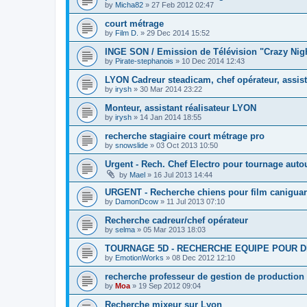
by
Micha82
»
27 Feb 2012 02:47
court métrage
by
Film D.
»
29 Dec 2014 15:52
INGE SON / Emission de Télévision "Crazy Ni
by
Pirate-stephanois
»
10 Dec 2014 12:43
LYON Cadreur steadicam, chef opérateur, assist
by
irysh
»
30 Mar 2014 23:22
Monteur, assistant réalisateur LYON
by
irysh
»
14 Jan 2014 18:55
recherche stagiaire court métrage pro
by
snowslide
»
03 Oct 2013 10:50
Urgent - Rech. Chef Electro pour tournage auto
by
Mael
»
16 Jul 2013 14:44
URGENT - Recherche chiens pour film canigua
by
DamonDcow
»
11 Jul 2013 07:10
Recherche cadreur/chef opérateur
by
selma
»
05 Mar 2013 18:03
TOURNAGE 5D - RECHERCHE EQUIPE POUR D
by
EmotionWorks
»
08 Dec 2012 12:10
recherche professeur de gestion de production
by
Moa
»
19 Sep 2012 09:04
Recherche mixeur sur Lyon