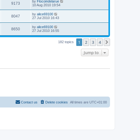
by
Flocoindelarue
9173
10 Aug 2010 19:54
by
alice69100
8047
27 Jul 2010 16:43
by
alice69100
8650
27 Jul 2010 16:55
1
2
3
4
Next
182 topics
Jump to
Contact us
Delete cookies
All times are
UTC+01:00