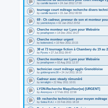
by
camille laurent
»
24 Jan 2012 17:00
tournage court métrage recherche divers techni
by
camille laurent
»
15 Jan 2012 00:59
69 - Ch cadreur, preneur de son et monteur po
by
yannickeyss
»
02 Jan 2012 23:52
Cherche monteur sur Lyon pour Websérie
by
jonathgreen
»
14 Dec 2011 19:27
Cherche monteur urgent
by
boitenoire1
»
10 Nov 2011 23:15
38 et 73 tournage fiction à Chambery du 19 au 
by
Pyves
»
27 Jul 2011 09:47
Cherche monteur sur Lyon pour Websérie
by
jonathgreen
»
02 Aug 2011 12:37
technicien court métrage agglo Grenobloise
by
goldengrams38
»
24 Jul 2011 16:10
Cadreur avec steady rémunéré
by
terralight
»
22 May 2011 10:01
LYON-Recherche Maquilleur(se) [URGENT]
by
Anoreyva
»
17 Feb 2011 22:58
69- recherche techniciens pour moyen métrage
by
Solea R.A.I.
»
15 Feb 2011 18:18