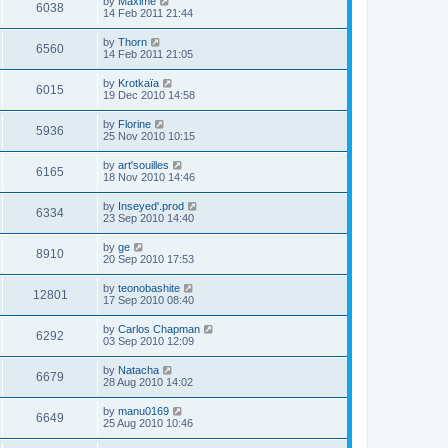
by
Maxime
6038
14 Feb 2011 21:44
by
Thorn
6560
14 Feb 2011 21:05
by
Krotkaïa
6015
19 Dec 2010 14:58
by
Florine
5936
25 Nov 2010 10:15
by
art'souilles
6165
18 Nov 2010 14:46
by
Inseyed'.prod
6334
23 Sep 2010 14:40
by
ge
8910
20 Sep 2010 17:53
by
teonobashite
12801
17 Sep 2010 08:40
by
Carlos Chapman
6292
03 Sep 2010 12:09
by
Natacha
6679
28 Aug 2010 14:02
by
manu0169
6649
25 Aug 2010 10:46