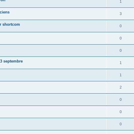
1
ciens
3
ur shortcom
0
0
0
23 septembre
1
1
2
0
0
0