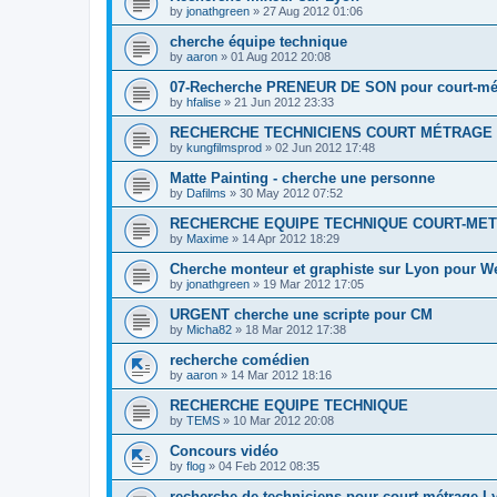
by
jonathgreen
»
27 Aug 2012 01:06
cherche équipe technique
by
aaron
»
01 Aug 2012 20:08
07-Recherche PRENEUR DE SON pour court-mé
by
hfalise
»
21 Jun 2012 23:33
RECHERCHE TECHNICIENS COURT MÉTRAGE 
by
kungfilmsprod
»
02 Jun 2012 17:48
Matte Painting - cherche une personne
by
Dafilms
»
30 May 2012 07:52
RECHERCHE EQUIPE TECHNIQUE COURT-ME
by
Maxime
»
14 Apr 2012 18:29
Cherche monteur et graphiste sur Lyon pour W
by
jonathgreen
»
19 Mar 2012 17:05
URGENT cherche une scripte pour CM
by
Micha82
»
18 Mar 2012 17:38
recherche comédien
by
aaron
»
14 Mar 2012 18:16
RECHERCHE EQUIPE TECHNIQUE
by
TEMS
»
10 Mar 2012 20:08
Concours vidéo
by
flog
»
04 Feb 2012 08:35
recherche de techniciens pour court métrage L