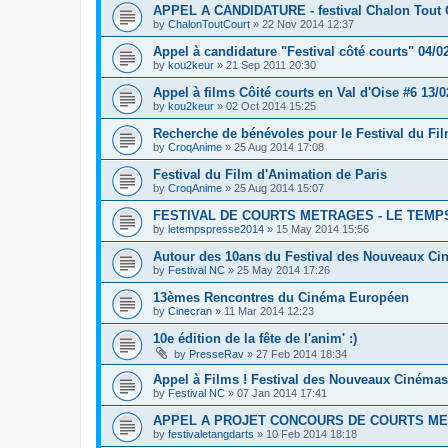
APPEL A CANDIDATURE - festival Chalon Tout 
by
ChalonToutCourt
»
22 Nov 2014 12:37
Appel à candidature "Festival côté courts" 04/0
by
kou2keur
»
21 Sep 2011 20:30
Appel à films Côité courts en Val d'Oise #6 13/0
by
kou2keur
»
02 Oct 2014 15:25
Recherche de bénévoles pour le Festival du Fi
by
CroqAnime
»
25 Aug 2014 17:08
Festival du Film d'Animation de Paris
by
CroqAnime
»
25 Aug 2014 15:07
FESTIVAL DE COURTS METRAGES - LE TEMP
by
letempspresse2014
»
15 May 2014 15:56
Autour des 10ans du Festival des Nouveaux C
by
Festival NC
»
25 May 2014 17:26
13èmes Rencontres du Cinéma Européen
by
Cinecran
»
11 Mar 2014 12:23
10e édition de la fête de l'anim' :)
by
PresseRav
»
27 Feb 2014 18:34
Appel à Films ! Festival des Nouveaux Cinémas
by
Festival NC
»
07 Jan 2014 17:41
APPEL A PROJET CONCOURS DE COURTS M
by
festivaletangdarts
»
10 Feb 2014 18:18