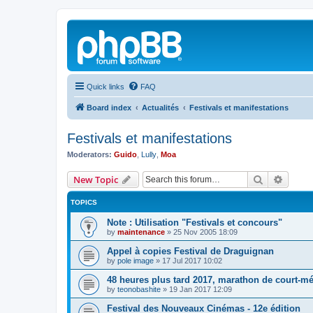
Quick links
FAQ
Board index
Actualités
Festivals et manifestations
Festivals et manifestations
Moderators:
Guido
,
Lully
,
Moa
Search
Advanc
New Topic
TOPICS
Note : Utilisation "Festivals et concours"
by
maintenance
»
25 Nov 2005 18:09
Appel à copies Festival de Draguignan
by
pole image
»
17 Jul 2017 10:02
48 heures plus tard 2017, marathon de court-mé
by
teonobashite
»
19 Jan 2017 12:09
Festival des Nouveaux Cinémas - 12e édition