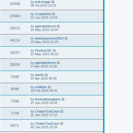
by
pole image
19308
08 Jul 2015 13:23
by
CroqAnime
23384
01 Jun 2015 13:54
by
agendasforum
18512
19 May 2015 14:04
by
letempspresse2014
34124
15 May 2015 10:25
by
Festival NC
18157
07 May 2015 18:10
by
agendasforum
20054
17 Apr 2015 13:29
by
abeha
7048
07 Apr 2015 06:45
by
smithjon
9046
16 Feb 2015 05:41
by
festivaletangdarts
7308
27 Jan 2015 16:02
by
ChalonToutCourt
7709
11 Jan 2015 17:12
by
ChalonToutCourt
6471
03 Jan 2015 15:33