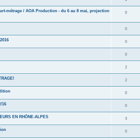
urt-métrage / AOA Production - du 6 au 8 mai, projection
0
0
 2016
0
0
2
TRAGE!
2
dition
0
2/16
0
EURS EN RHÔNE-ALPES
3
ion
0