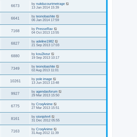
by
nuitducourtmetrage
6673
13 Jan 2014 15:39
by
teonobashite
6641
06 Jan 2014 17:59
by
PresseRav
7168
04 Oct 2013 13:55
by
adeline1982
6827
21 Sep 2013 17:03
by
kou2keur
6880
19 Sep 2013 10:17
by
teonobashite
7349
02 Aug 2013 11:01
by
pole image
10261
13 Jun 2013 13:48
by
agendasforum
9927
29 Mar 2013 15:50
by
CroqAnime
6775
27 Mar 2013 15:51
by
stonjohn4
8161
31 Dec 2012 05:55
by
CroqAnime
7163
31 Aug 2012 11:39