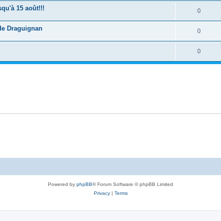
qu'à 15 août!!!
0
 de Draguignan
0
0
Powered by
phpBB
® Forum Software © phpBB Limited
Privacy
|
Terms