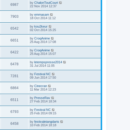
by
ChalonToutCourt
6987
22 Nov 2014 12:37
by
emmasam
7903
18 Oct 2014 11:12
by
kou2keur
6542
02 Oct 2014 15:25
by
CroqAnime
6651
25 Aug 2014 17:08
by
CroqAnime
6422
25 Aug 2014 15:07
by
letempspresse2014
6478
31 Jul 2014 11:05
by
Festival NC
7281
09 Jun 2014 17:50
by
Cinecran
6864
11 Mar 2014 12:23
by
PresseRav
6511
27 Feb 2014 18:34
by
Festival NC
6793
25 Feb 2014 09:15
by
festivaletangdarts
6458
10 Feb 2014 18:18