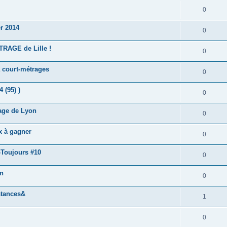
0
r 2014
0
AGE de Lille !
0
 court-métrages
0
 (95) )
0
rage de Lyon
0
x à gagner
0
-Toujours #10
0
on
0
stances&
1
0