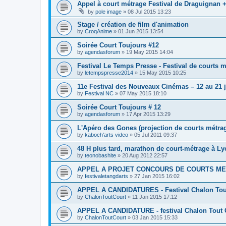
Appel à court métrage Festival de Draguignan +
by
pole image
»
08 Jul 2015 13:23
Stage / création de film d'animation
by
CroqAnime
»
01 Jun 2015 13:54
Soirée Court Toujours #12
by
agendasforum
»
19 May 2015 14:04
Festival Le Temps Presse - Festival de courts 
by
letempspresse2014
»
15 May 2015 10:25
11e Festival des Nouveaux Cinémas – 12 au 21 
by
Festival NC
»
07 May 2015 18:10
Soirée Court Toujours # 12
by
agendasforum
»
17 Apr 2015 13:29
L'Apéro des Gones (projection de courts métra
by
kaboch'arts video
»
05 Jul 2011 09:37
48 H plus tard, marathon de court-métrage à L
by
teonobashite
»
20 Aug 2012 22:57
APPEL A PROJET CONCOURS DE COURTS ME
by
festivaletangdarts
»
27 Jan 2015 16:02
APPEL A CANDIDATURES - Festival Chalon Tou
by
ChalonToutCourt
»
11 Jan 2015 17:12
APPEL A CANDIDATURE - festival Chalon Tout C
by
ChalonToutCourt
»
03 Jan 2015 15:33