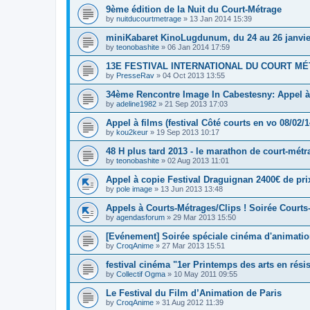
9ème édition de la Nuit du Court-Métrage
by
nuitducourtmetrage
»
13 Jan 2014 15:39
miniKabaret KinoLugdunum, du 24 au 26 janvie
by
teonobashite
»
06 Jan 2014 17:59
13E FESTIVAL INTERNATIONAL DU COURT MÉTR
by
PresseRav
»
04 Oct 2013 13:55
34ème Rencontre Image In Cabestesny: Appel à
by
adeline1982
»
21 Sep 2013 17:03
Appel à films (festival Côté courts en vo 08/02/14
by
kou2keur
»
19 Sep 2013 10:17
48 H plus tard 2013 - le marathon de court-mét
by
teonobashite
»
02 Aug 2013 11:01
Appel à copie Festival Draguignan 2400€ de pri
by
pole image
»
13 Jun 2013 13:48
Appels à Courts-Métrages/Clips ! Soirée Courts
by
agendasforum
»
29 Mar 2013 15:50
[Evénement] Soirée spéciale cinéma d'animati
by
CroqAnime
»
27 Mar 2013 15:51
festival cinéma "1er Printemps des arts en rési
by
Collectif Ogma
»
10 May 2011 09:55
Le Festival du Film d’Animation de Paris
by
CroqAnime
»
31 Aug 2012 11:39