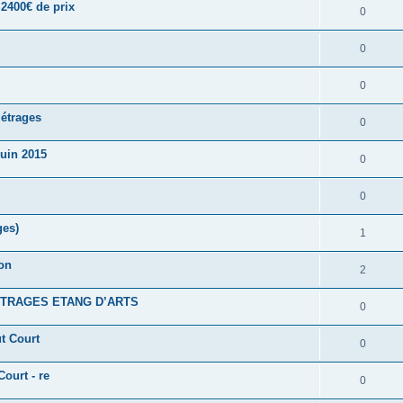
2400€ de prix
0
0
0
métrages
0
juin 2015
0
0
ges)
1
yon
2
TRAGES ETANG D’ARTS
0
t Court
0
ourt - re
0