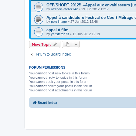
OFF/SHORT 2012!!!--Appel aux envahisseurs jus
by
offshort-atelier142
»
29 Jun 2012 12:17
Appel à candidature Festival de Court Métrage
by
pole image
»
27 Jun 2012 12:46
appel à film
by
yetistefan73
»
12 Jun 2012 12:19
New Topic
Return to Board Index
FORUM PERMISSIONS
You
cannot
post new topics in this forum
You
cannot
reply to topics in this forum
You
cannot
edit your posts in this forum
You
cannot
delete your posts in this forum
You
cannot
post attachments in this forum
Board index