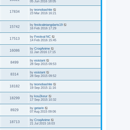
05 Jun 2016 18:05
by
teonobashite
17834
23 Mar 2016 16:21
by
festivaletangdarts19
15742
16 Feb 2016 17:29
by
Festival NC
17513
14 Feb 2016 15:45
by
CroqAnime
16086
11 Jan 2016 17:15
by
esistant
8499
28 Sep 2015 09:53
by
esistant
8314
28 Sep 2015 09:52
by
teonobashite
18182
19 Sep 2015 11:16
by
kou2keur
18299
17 Sep 2015 10:32
by
getarin
8929
07 Aug 2015 09:06
by
CroqAnime
18713
21 Jul 2015 16:03