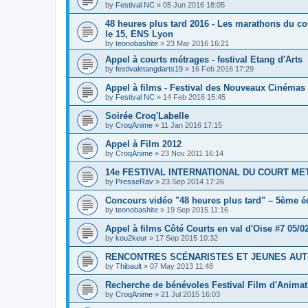
by
Festival NC
»
05 Jun 2016 18:05
48 heures plus tard 2016 - Les marathons du co
le 15, ENS Lyon
by
teonobashite
»
23 Mar 2016 16:21
Appel à courts métrages - festival Etang d'Arts
by
festivaletangdarts19
»
16 Feb 2016 17:29
Appel à films - Festival des Nouveaux Cinémas
by
Festival NC
»
14 Feb 2016 15:45
Soirée Croq'Labelle
by
CroqAnime
»
11 Jan 2016 17:15
Appel à Film 2012
by
CroqAnime
»
23 Nov 2011 16:14
14e FESTIVAL INTERNATIONAL DU COURT ME
by
PresseRav
»
23 Sep 2014 17:26
Concours vidéo "48 heures plus tard" – 5ème é
by
teonobashite
»
19 Sep 2015 11:16
Appel à films Côté Courts en val d'Oise #7 05/0
by
kou2keur
»
17 Sep 2015 10:32
RENCONTRES SCÉNARISTES ET JEUNES AUT
by
Thibault
»
07 May 2013 11:48
Recherche de bénévoles Festival Film d'Animat
by
CroqAnime
»
21 Jul 2015 16:03