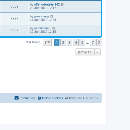
by
offshort-atelier142
6539
29 Jun 2012 12:17
by
pole image
7227
27 Jun 2012 12:46
by
yetistefan73
6607
12 Jun 2012 12:19
Page
1
of
7
1
2
3
4
5
7
Next
334 topics
…
Jump to
Contact us
Delete cookies
All times are
UTC+01:00