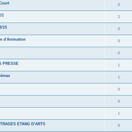
Court
0
2/1
2
2/15
0
lm d'Animation
0
0
S PRESSE
1
inémas
1
0
0
1
ETRAGES ETANG D’ARTS
0