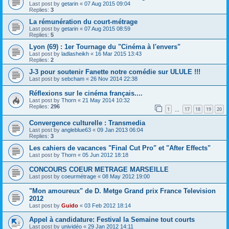
Last post by
getarin
«
07 Aug 2015 09:04
Replies:
3
La rémunération du court-métrage
Last post by
getarin
«
07 Aug 2015 08:59
Replies:
5
Lyon (69) : 1er Tournage du "Cinéma à l'envers"
Last post by
ladlasheikh
«
16 Mar 2015 13:43
Replies:
2
J-3 pour soutenir Fanette notre comédie sur ULULE !!!
Last post by
sebcham
«
26 Nov 2014 22:38
Réflexions sur le cinéma français....
Last post by
Thorn
«
21 May 2014 10:32
Replies:
296
1
17
18
19
20
…
Convergence culturelle : Transmedia
Last post by
angleblue63
«
09 Jan 2013 06:04
Replies:
3
Les cahiers de vacances "Final Cut Pro" et "After Effects"
Last post by
Thorn
«
05 Jun 2012 18:18
CONCOURS COEUR METRAGE MARSEILLE
Last post by
coeurmétrage
«
08 May 2012 19:00
"Mon amoureux" de D. Metge Grand prix France Television
2012
Last post by
Guido
«
03 Feb 2012 18:14
Appel à candidature: Festival la Semaine tout courts
Last post by
unividéo
«
29 Jan 2012 14:11