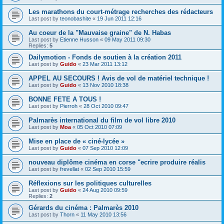
Les marathons du court-métrage recherches des rédacteurs
Last post by
teonobashite
«
19 Jun 2011 12:16
Au coeur de la "Mauvaise graine" de N. Habas
Last post by
Etienne Husson
«
09 May 2011 09:30
Replies:
5
Dailymotion - Fonds de soutien à la création 2011
Last post by
Guido
«
23 Mar 2011 13:12
APPEL AU SECOURS ! Avis de vol de matériel technique !
Last post by
Guido
«
13 Nov 2010 18:38
BONNE FETE A TOUS !
Last post by
Pierroh
«
28 Oct 2010 09:47
Palmarès international du film de vol libre 2010
Last post by
Moa
«
05 Oct 2010 07:09
Mise en place de « ciné-lycée »
Last post by
Guido
«
07 Sep 2010 12:09
nouveau diplôme cinéma en corse "ecrire produire réalis
Last post by
frevellat
«
02 Sep 2010 15:59
Réflexions sur les politiques culturelles
Last post by
Guido
«
24 Aug 2010 09:59
Replies:
2
Gérards du cinéma : Palmarès 2010
Last post by
Thorn
«
11 May 2010 13:56