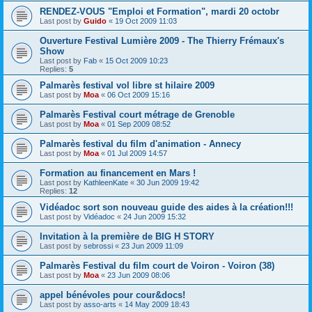
RENDEZ-VOUS "Emploi et Formation", mardi 20 octobr
Last post by
Guido
«
19 Oct 2009 11:03
Ouverture Festival Lumière 2009 - The Thierry Frémaux's
Show
Last post by
Fab
«
15 Oct 2009 10:23
Replies:
5
Palmarès festival vol libre st hilaire 2009
Last post by
Moa
«
06 Oct 2009 15:16
Palmarès Festival court métrage de Grenoble
Last post by
Moa
«
01 Sep 2009 08:52
Palmarès festival du film d'animation - Annecy
Last post by
Moa
«
01 Jul 2009 14:57
Formation au financement en Mars !
Last post by
KathleenKate
«
30 Jun 2009 19:42
Replies:
12
Vidéadoc sort son nouveau guide des aides à la création!!!
Last post by
Vidéadoc
«
24 Jun 2009 15:32
Invitation à la première de BIG H STORY
Last post by
sebrossi
«
23 Jun 2009 11:09
Palmarès Festival du film court de Voiron - Voiron (38)
Last post by
Moa
«
23 Jun 2009 08:06
appel bénévoles pour cour&docs!
Last post by
asso-arts
«
14 May 2009 18:43