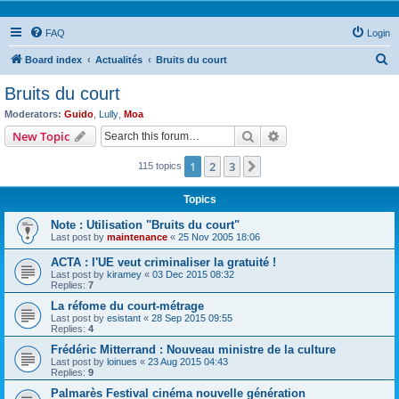
FAQ
Login
S
Board index
Actualités
Bruits du court
e
Bruits du court
a
Moderators:
Guido
,
Lully
,
Moa
r
Search
Advanced search
New Topic
c
1
2
3
Next
115 topics
h
Topics
Note : Utilisation "Bruits du court"
Last post by
maintenance
«
25 Nov 2005 18:06
ACTA : l'UE veut criminaliser la gratuité !
Last post by
kiramey
«
03 Dec 2015 08:32
Replies:
7
La réfome du court-métrage
Last post by
esistant
«
28 Sep 2015 09:55
Replies:
4
Frédéric Mitterrand : Nouveau ministre de la culture
Last post by
loinues
«
23 Aug 2015 04:43
Replies:
9
Palmarès Festival cinéma nouvelle génération