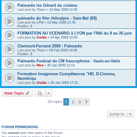
Palmarès les Gérard du cinéma
Last post by
Thorn
«
14 May 2009 11:05
palmarès du film rhônalpin - Sain-Bel (69)
Last post by
LPM
«
13 May 2009 21:35
Replies:
2
FORMATION AU SCENARIO à LYON par l'INA du 8 au 26 juin
Last post by
Guido
«
24 Apr 2009 10:56
Clermont-Ferrand 2009 : Palmarès
Last post by
Thorn
«
09 Feb 2009 14:09
Replies:
3
Palmarès Festival du CM francophone - Vaulx-en-Velin
Last post by
Moa
«
30 Jan 2009 12:14
Formation Imaginove Compétences "HD, D-Cinema,
Numériqu
Last post by
Guido
«
28 Jan 2009 17:21
New Topic
1
2
3
Next
115 topics
Jump to
FORUM PERMISSIONS
You
cannot
post new topics in this forum