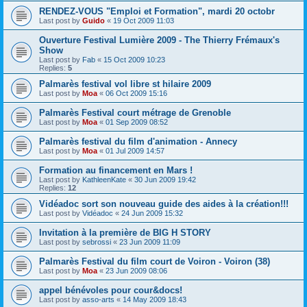
RENDEZ-VOUS "Emploi et Formation", mardi 20 octobr
Last post by
Guido
«
19 Oct 2009 11:03
Ouverture Festival Lumière 2009 - The Thierry Frémaux's
Show
Last post by
Fab
«
15 Oct 2009 10:23
Replies:
5
Palmarès festival vol libre st hilaire 2009
Last post by
Moa
«
06 Oct 2009 15:16
Palmarès Festival court métrage de Grenoble
Last post by
Moa
«
01 Sep 2009 08:52
Palmarès festival du film d'animation - Annecy
Last post by
Moa
«
01 Jul 2009 14:57
Formation au financement en Mars !
Last post by
KathleenKate
«
30 Jun 2009 19:42
Replies:
12
Vidéadoc sort son nouveau guide des aides à la création!!!
Last post by
Vidéadoc
«
24 Jun 2009 15:32
Invitation à la première de BIG H STORY
Last post by
sebrossi
«
23 Jun 2009 11:09
Palmarès Festival du film court de Voiron - Voiron (38)
Last post by
Moa
«
23 Jun 2009 08:06
appel bénévoles pour cour&docs!
Last post by
asso-arts
«
14 May 2009 18:43