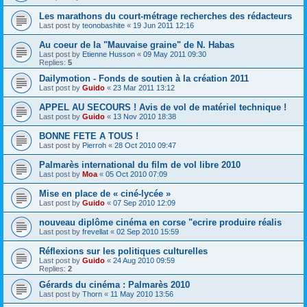
Les marathons du court-métrage recherches des rédacteurs
Last post by
teonobashite
«
19 Jun 2011 12:16
Au coeur de la "Mauvaise graine" de N. Habas
Last post by
Etienne Husson
«
09 May 2011 09:30
Replies:
5
Dailymotion - Fonds de soutien à la création 2011
Last post by
Guido
«
23 Mar 2011 13:12
APPEL AU SECOURS ! Avis de vol de matériel technique !
Last post by
Guido
«
13 Nov 2010 18:38
BONNE FETE A TOUS !
Last post by
Pierroh
«
28 Oct 2010 09:47
Palmarès international du film de vol libre 2010
Last post by
Moa
«
05 Oct 2010 07:09
Mise en place de « ciné-lycée »
Last post by
Guido
«
07 Sep 2010 12:09
nouveau diplôme cinéma en corse "ecrire produire réalis
Last post by
frevellat
«
02 Sep 2010 15:59
Réflexions sur les politiques culturelles
Last post by
Guido
«
24 Aug 2010 09:59
Replies:
2
Gérards du cinéma : Palmarès 2010
Last post by
Thorn
«
11 May 2010 13:56