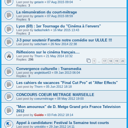
Last post by
getarin
«
07 Aug 2015 09:04
Replies:
3
La rémunération du court-métrage
Last post by
getarin
«
07 Aug 2015 08:59
Replies:
5
Lyon (69) : 1er Tournage du "Cinéma à l'envers"
Last post by
ladlasheikh
«
16 Mar 2015 13:43
Replies:
2
J-3 pour soutenir Fanette notre comédie sur ULULE !!!
Last post by
sebcham
«
26 Nov 2014 22:38
Réflexions sur le cinéma français....
Last post by
Thorn
«
21 May 2014 10:32
Replies:
296
1
17
18
19
20
…
Convergence culturelle : Transmedia
Last post by
angleblue63
«
09 Jan 2013 06:04
Replies:
3
Les cahiers de vacances "Final Cut Pro" et "After Effects"
Last post by
Thorn
«
05 Jun 2012 18:18
CONCOURS COEUR METRAGE MARSEILLE
Last post by
coeurmétrage
«
08 May 2012 19:00
"Mon amoureux" de D. Metge Grand prix France Television
2012
Last post by
Guido
«
03 Feb 2012 18:14
Appel à candidature: Festival la Semaine tout courts
Last post by
unividéo
«
29 Jan 2012 14:11