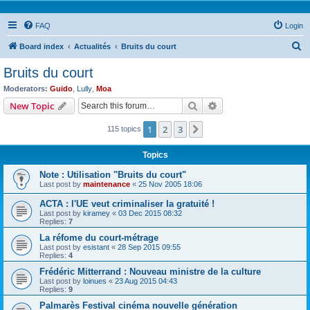
FAQ
Login
S
Board index
Actualités
Bruits du court
e
Bruits du court
a
Moderators:
Guido
,
Lully
,
Moa
r
Search
Advanced search
New Topic
c
1
2
3
Next
115 topics
h
Topics
Note : Utilisation "Bruits du court"
Last post by
maintenance
«
25 Nov 2005 18:06
ACTA : l'UE veut criminaliser la gratuité !
Last post by
kiramey
«
03 Dec 2015 08:32
Replies:
7
La réfome du court-métrage
Last post by
esistant
«
28 Sep 2015 09:55
Replies:
4
Frédéric Mitterrand : Nouveau ministre de la culture
Last post by
loinues
«
23 Aug 2015 04:43
Replies:
9
Palmarès Festival cinéma nouvelle génération