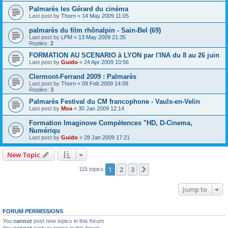
Palmarès les Gérard du cinéma
Last post by
Thorn
«
14 May 2009 11:05
palmarès du film rhônalpin - Sain-Bel (69)
Last post by
LPM
«
13 May 2009 21:35
Replies:
2
FORMATION AU SCENARIO à LYON par l'INA du 8 au 26 juin
Last post by
Guido
«
24 Apr 2009 10:56
Clermont-Ferrand 2009 : Palmarès
Last post by
Thorn
«
09 Feb 2009 14:09
Replies:
3
Palmarès Festival du CM francophone - Vaulx-en-Velin
Last post by
Moa
«
30 Jan 2009 12:14
Formation Imaginove Compétences "HD, D-Cinema,
Numériqu
Last post by
Guido
«
28 Jan 2009 17:21
New Topic
1
2
3
Next
115 topics
Jump to
FORUM PERMISSIONS
You
cannot
post new topics in this forum