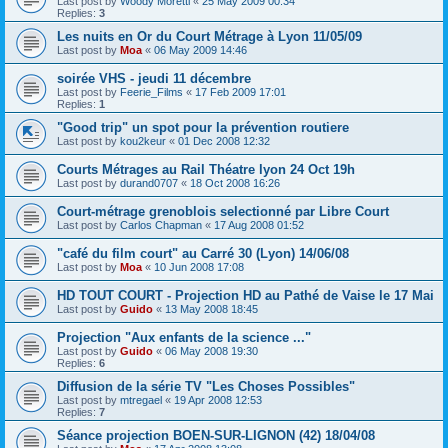
Last post by
Woody Moretti
«
25 May 2009 00:34
Replies:
3
Les nuits en Or du Court Métrage à Lyon 11/05/09
Last post by
Moa
«
06 May 2009 14:46
soirée VHS - jeudi 11 décembre
Last post by
Feerie_Films
«
17 Feb 2009 17:01
Replies:
1
"Good trip" un spot pour la prévention routiere
Last post by
kou2keur
«
01 Dec 2008 12:32
Courts Métrages au Rail Théatre lyon 24 Oct 19h
Last post by
durand0707
«
18 Oct 2008 16:26
Court-métrage grenoblois selectionné par Libre Court
Last post by
Carlos Chapman
«
17 Aug 2008 01:52
"café du film court" au Carré 30 (Lyon) 14/06/08
Last post by
Moa
«
10 Jun 2008 17:08
HD TOUT COURT - Projection HD au Pathé de Vaise le 17 Mai
Last post by
Guido
«
13 May 2008 18:45
Projection "Aux enfants de la science ..."
Last post by
Guido
«
06 May 2008 19:30
Replies:
6
Diffusion de la série TV "Les Choses Possibles"
Last post by
mtregael
«
19 Apr 2008 12:53
Replies:
7
Séance projection BOEN-SUR-LIGNON (42) 18/04/08