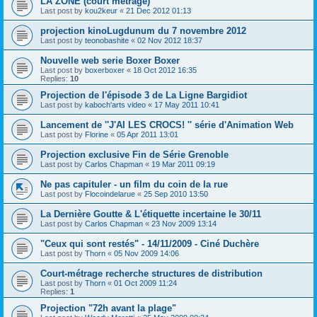
LA ZONE (court métrage)
Last post by
kou2keur
«
21 Dec 2012 01:13
projection kinoLugdunum du 7 novembre 2012
Last post by
teonobashite
«
02 Nov 2012 18:37
Nouvelle web serie Boxer Boxer
Last post by
boxerboxer
«
18 Oct 2012 16:35
Replies:
10
Projection de l'épisode 3 de La Ligne Bargidiot
Last post by
kaboch'arts video
«
17 May 2011 10:41
Lancement de ''J'AI LES CROCS! '' série d'Animation Web
Last post by
Florine
«
05 Apr 2011 13:01
Projection exclusive Fin de Série Grenoble
Last post by
Carlos Chapman
«
19 Mar 2011 09:19
Ne pas capituler - un film du coin de la rue
Last post by
Flocoindelarue
«
25 Sep 2010 13:50
La Dernière Goutte & L'étiquette incertaine le 30/11
Last post by
Carlos Chapman
«
23 Nov 2009 13:14
"Ceux qui sont restés" - 14/11/2009 - Ciné Duchère
Last post by
Thorn
«
05 Nov 2009 14:06
Court-métrage recherche structures de distribution
Last post by
Thorn
«
01 Oct 2009 11:24
Replies:
1
Projection "72h avant la plage"