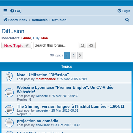
FAQ
Login
S
Board index
Actualités
Diffusion
e
Diffusion
a
Moderators:
Guido
,
Lully
,
Moa
r
Search
Advanced search
New Topic
c
1
2
Next
98 topics
h
Topics
Note : Utilisation "Diffusion"
Last post by
maintenance
«
25 Nov 2005 18:09
Websérie Lyonnaise "Premier Emploi": Un CV-Vidéo
Websérie!
Last post by
webzete
«
25 Mar 2016 09:32
Replies:
5
The Shining, version longue, à l'Institut Lumière - 13/04/11
Last post by
webzete
«
25 Mar 2016 09:31
Replies:
2
projection au comédia
Last post by
snowslide
«
03 Oct 2013 10:43