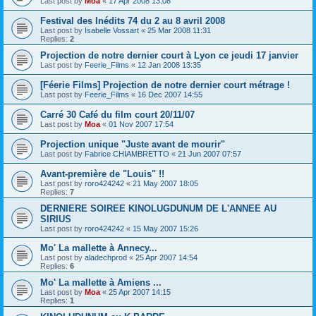
Last post by
Moa
«
17 Apr 2008 13:08
Festival des Inédits 74 du 2 au 8 avril 2008
Last post by
Isabelle Vossart
«
25 Mar 2008 11:31
Replies:
2
Projection de notre dernier court à Lyon ce jeudi 17 janvier
Last post by
Feerie_Films
«
12 Jan 2008 13:35
[Féerie Films] Projection de notre dernier court métrage !
Last post by
Feerie_Films
«
16 Dec 2007 14:55
Carré 30 Café du film court 20/11/07
Last post by
Moa
«
01 Nov 2007 17:54
Projection unique "Juste avant de mourir"
Last post by
Fabrice CHIAMBRETTO
«
21 Jun 2007 07:57
Avant-première de "Louis" !!
Last post by
roro424242
«
21 May 2007 18:05
Replies:
7
DERNIERE SOIREE KINOLUGDUNUM DE L'ANNEE AU
SIRIUS
Last post by
roro424242
«
15 May 2007 15:26
Mo' La mallette à Annecy...
Last post by
aladechprod
«
25 Apr 2007 14:54
Replies:
6
Mo' La mallette à Amiens ...
Last post by
Moa
«
25 Apr 2007 14:15
Replies:
1