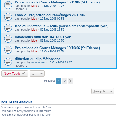
Projections de Courts Métrages 16/11/06 (St Etienne)
Last post by
Moa
«
10 Nov 2006 10:25
Replies:
1
Labo 21 Projection court-métrages 24/11/06
Last post by
Moa
«
10 Nov 2006 09:56
festival innatendus 2/12/06 (musée art contemporain lyon)
Last post by
Moa
«
07 Nov 2006 13:52
Innatendus diffusion 16/11/06 Lyon
Last post by
Moa
«
07 Nov 2006 13:50
Projections de Courts Métrages 19/10/06 (St Etienne)
Last post by
Moa
«
17 Oct 2006 12:35
diffusion du clip Méthadone
Last post by
nicocoquet
«
10 Oct 2006 19:47
Replies:
2
New Topic
1
2
Next
98 topics
Jump to
FORUM PERMISSIONS
You
cannot
post new topics in this forum
You
cannot
reply to topics in this forum
You
cannot
edit your posts in this forum