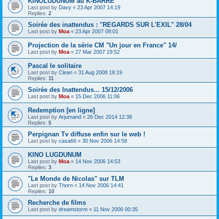
KINOLUDUNUM au K-BARRE
Last post by
Davy
«
23 Apr 2007 14:19
Replies:
2
Soirée des inattendus : "REGARDS SUR L'EXIL" 28/04
Last post by
Moa
«
23 Apr 2007 08:01
Projection de la série CM "Un jour en France" 14/
Last post by
Moa
«
27 Mar 2007 19:52
Pascal le solitaire
Last post by
Clean
«
31 Aug 2008 18:19
Replies:
11
Soirée des Inattendus... 15/12/2006
Last post by
Moa
«
15 Dec 2006 11:06
Redemption [en ligne]
Last post by
Arjumand
«
26 Dec 2014 12:38
Replies:
5
Perpignan Tv diffuse enfin sur le web !
Last post by
casa66
«
30 Nov 2006 14:58
KINO LUGDUNUM
Last post by
Moa
«
14 Nov 2006 14:53
Replies:
3
"Le Monde de Nicolas" sur TLM
Last post by
Thorn
«
14 Nov 2006 14:41
Replies:
10
Recherche de films
Last post by
dreamstorm
«
11 Nov 2006 00:35