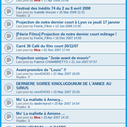
Last post by
Moa
«
17 Apr 2008 13:08
Festival des Inédits 74 du 2 au 8 avril 2008
Last post by
Isabelle Vossart
«
25 Mar 2008 11:31
Replies:
2
Projection de notre dernier court à Lyon ce jeudi 17 janvier
Last post by
Feerie_Films
«
12 Jan 2008 13:35
[Féerie Films] Projection de notre dernier court métrage !
Last post by
Feerie_Films
«
16 Dec 2007 14:55
Carré 30 Café du film court 20/11/07
Last post by
Moa
«
01 Nov 2007 17:54
Projection unique "Juste avant de mourir"
Last post by
Fabrice CHIAMBRETTO
«
21 Jun 2007 07:57
Avant-première de "Louis" !!
Last post by
roro424242
«
21 May 2007 18:05
Replies:
7
DERNIERE SOIREE KINOLUGDUNUM DE L'ANNEE AU
SIRIUS
Last post by
roro424242
«
15 May 2007 15:26
Mo' La mallette à Annecy...
Last post by
aladechprod
«
25 Apr 2007 14:54
Replies:
6
Mo' La mallette à Amiens ...
Last post by
Moa
«
25 Apr 2007 14:15
Replies:
1