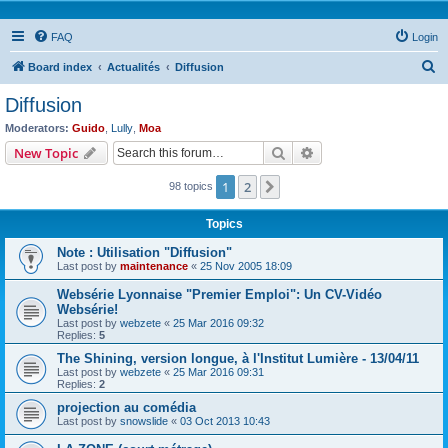
FAQ
Login
S
Board index
Actualités
Diffusion
e
Diffusion
a
Moderators:
Guido
,
Lully
,
Moa
r
Search
Advanced search
New Topic
c
1
2
Next
98 topics
h
Topics
Note : Utilisation "Diffusion"
Last post by
maintenance
«
25 Nov 2005 18:09
Websérie Lyonnaise "Premier Emploi": Un CV-Vidéo
Websérie!
Last post by
webzete
«
25 Mar 2016 09:32
Replies:
5
The Shining, version longue, à l'Institut Lumière - 13/04/11
Last post by
webzete
«
25 Mar 2016 09:31
Replies:
2
projection au comédia
Last post by
snowslide
«
03 Oct 2013 10:43