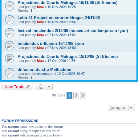
Projections de Courts Métrages 16/11/06 (St Etienne)
Last post by
Moa
«
10 Nov 2006 10:25
Replies:
1
Labo 21 Projection court-métrages 24/11/06
Last post by
Moa
«
10 Nov 2006 09:56
festival innatendus 2/12/06 (musée art contemporain lyon)
Last post by
Moa
«
07 Nov 2006 13:52
Innatendus diffusion 16/11/06 Lyon
Last post by
Moa
«
07 Nov 2006 13:50
Projections de Courts Métrages 19/10/06 (St Etienne)
Last post by
Moa
«
17 Oct 2006 12:35
diffusion du clip Méthadone
Last post by
nicocoquet
«
10 Oct 2006 19:47
Replies:
2
New Topic
1
2
Next
98 topics
Jump to
FORUM PERMISSIONS
You
cannot
post new topics in this forum
You
cannot
reply to topics in this forum
You
cannot
edit your posts in this forum