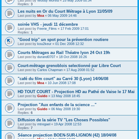
Last post by
Woody Moretti
«
25 May 2009 00:34
Replies:
3
Les nuits en Or du Court Métrage à Lyon 11/05/09
Last post by
Moa
«
06 May 2009 14:46
soirée VHS - jeudi 11 décembre
Last post by
Feerie_Films
«
17 Feb 2009 17:01
Replies:
1
"Good trip" un spot pour la prévention routiere
Last post by
kou2keur
«
01 Dec 2008 12:32
Courts Métrages au Rail Théatre lyon 24 Oct 19h
Last post by
durand0707
«
18 Oct 2008 16:26
Court-métrage grenoblois selectionné par Libre Court
Last post by
Carlos Chapman
«
17 Aug 2008 01:52
"café du film court" au Carré 30 (Lyon) 14/06/08
Last post by
Moa
«
10 Jun 2008 17:08
HD TOUT COURT - Projection HD au Pathé de Vaise le 17 Mai
Last post by
Guido
«
13 May 2008 18:45
Projection "Aux enfants de la science ..."
Last post by
Guido
«
06 May 2008 19:30
Replies:
6
Diffusion de la série TV "Les Choses Possibles"
Last post by
mtregael
«
19 Apr 2008 12:53
Replies:
7
Séance projection BOEN-SUR-LIGNON (42) 18/04/08