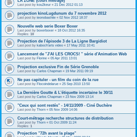
LA ZONE (court métrage)
Last post by
kou2keur
«
21 Dec 2012 01:13
projection kinoLugdunum du 7 novembre 2012
Last post by
teonobashite
«
02 Nov 2012 18:37
Nouvelle web serie Boxer Boxer
Last post by
boxerboxer
«
18 Oct 2012 16:35
Replies:
10
Projection de l'épisode 3 de La Ligne Bargidiot
Last post by
kaboch'arts video
«
17 May 2011 10:41
Lancement de ''J'AI LES CROCS! '' série d'Animation Web
Last post by
Florine
«
05 Apr 2011 13:01
Projection exclusive Fin de Série Grenoble
Last post by
Carlos Chapman
«
19 Mar 2011 09:19
Ne pas capituler - un film du coin de la rue
Last post by
Flocoindelarue
«
25 Sep 2010 13:50
La Dernière Goutte & L'étiquette incertaine le 30/11
Last post by
Carlos Chapman
«
23 Nov 2009 13:14
"Ceux qui sont restés" - 14/11/2009 - Ciné Duchère
Last post by
Thorn
«
05 Nov 2009 14:06
Court-métrage recherche structures de distribution
Last post by
Thorn
«
01 Oct 2009 11:24
Replies:
1
Projection "72h avant la plage"