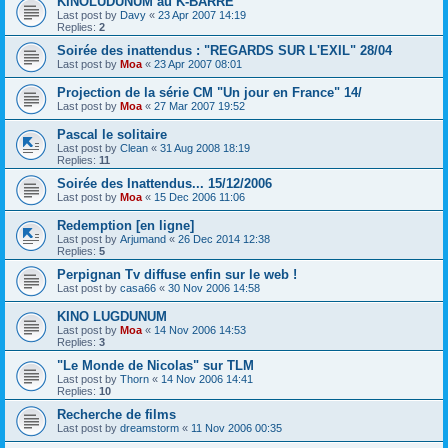
KINOLUDUNUM au K-BARRE
Last post by
Davy
«
23 Apr 2007 14:19
Replies:
2
Soirée des inattendus : "REGARDS SUR L'EXIL" 28/04
Last post by
Moa
«
23 Apr 2007 08:01
Projection de la série CM "Un jour en France" 14/
Last post by
Moa
«
27 Mar 2007 19:52
Pascal le solitaire
Last post by
Clean
«
31 Aug 2008 18:19
Replies:
11
Soirée des Inattendus... 15/12/2006
Last post by
Moa
«
15 Dec 2006 11:06
Redemption [en ligne]
Last post by
Arjumand
«
26 Dec 2014 12:38
Replies:
5
Perpignan Tv diffuse enfin sur le web !
Last post by
casa66
«
30 Nov 2006 14:58
KINO LUGDUNUM
Last post by
Moa
«
14 Nov 2006 14:53
Replies:
3
"Le Monde de Nicolas" sur TLM
Last post by
Thorn
«
14 Nov 2006 14:41
Replies:
10
Recherche de films
Last post by
dreamstorm
«
11 Nov 2006 00:35