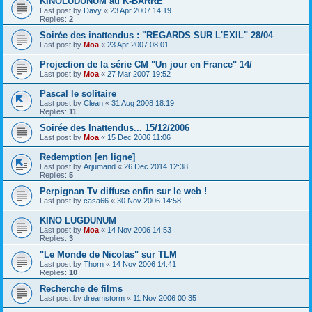
KINOLUDUNUM au K-BARRE
Last post by
Davy
«
23 Apr 2007 14:19
Replies:
2
Soirée des inattendus : "REGARDS SUR L'EXIL" 28/04
Last post by
Moa
«
23 Apr 2007 08:01
Projection de la série CM "Un jour en France" 14/
Last post by
Moa
«
27 Mar 2007 19:52
Pascal le solitaire
Last post by
Clean
«
31 Aug 2008 18:19
Replies:
11
Soirée des Inattendus... 15/12/2006
Last post by
Moa
«
15 Dec 2006 11:06
Redemption [en ligne]
Last post by
Arjumand
«
26 Dec 2014 12:38
Replies:
5
Perpignan Tv diffuse enfin sur le web !
Last post by
casa66
«
30 Nov 2006 14:58
KINO LUGDUNUM
Last post by
Moa
«
14 Nov 2006 14:53
Replies:
3
"Le Monde de Nicolas" sur TLM
Last post by
Thorn
«
14 Nov 2006 14:41
Replies:
10
Recherche de films
Last post by
dreamstorm
«
11 Nov 2006 00:35