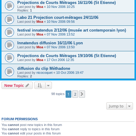
Projections de Courts Métrages 16/11/06 (St Etienne)
Last post by
Moa
«
10 Nov 2006 10:25
Replies:
1
Labo 21 Projection court-métrages 24/11/06
Last post by
Moa
«
10 Nov 2006 09:56
festival innatendus 2/12/06 (musée art contemporain lyon)
Last post by
Moa
«
07 Nov 2006 13:52
Innatendus diffusion 16/11/06 Lyon
Last post by
Moa
«
07 Nov 2006 13:50
Projections de Courts Métrages 19/10/06 (St Etienne)
Last post by
Moa
«
17 Oct 2006 12:35
diffusion du clip Méthadone
Last post by
nicocoquet
«
10 Oct 2006 19:47
Replies:
2
New Topic
1
2
Next
98 topics
Jump to
FORUM PERMISSIONS
You
cannot
post new topics in this forum
You
cannot
reply to topics in this forum
You
cannot
edit your posts in this forum