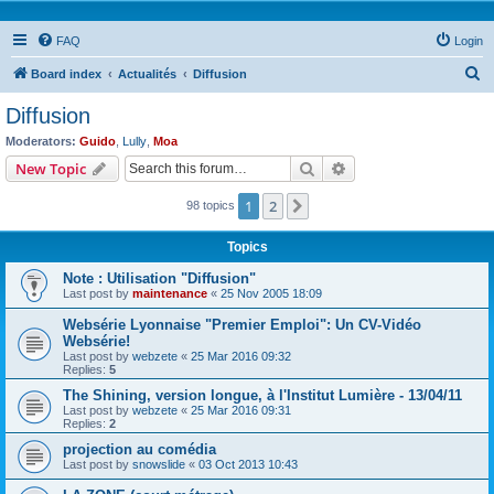
FAQ
Login
S
Board index
Actualités
Diffusion
e
Diffusion
a
Moderators:
Guido
,
Lully
,
Moa
r
Search
Advanced search
New Topic
c
1
2
Next
98 topics
h
Topics
Note : Utilisation "Diffusion"
Last post by
maintenance
«
25 Nov 2005 18:09
Websérie Lyonnaise "Premier Emploi": Un CV-Vidéo
Websérie!
Last post by
webzete
«
25 Mar 2016 09:32
Replies:
5
The Shining, version longue, à l'Institut Lumière - 13/04/11
Last post by
webzete
«
25 Mar 2016 09:31
Replies:
2
projection au comédia
Last post by
snowslide
«
03 Oct 2013 10:43