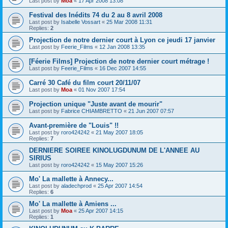
Last post by
Moa
«
17 Apr 2008 13:08
Festival des Inédits 74 du 2 au 8 avril 2008
Last post by
Isabelle Vossart
«
25 Mar 2008 11:31
Replies:
2
Projection de notre dernier court à Lyon ce jeudi 17 janvier
Last post by
Feerie_Films
«
12 Jan 2008 13:35
[Féerie Films] Projection de notre dernier court métrage !
Last post by
Feerie_Films
«
16 Dec 2007 14:55
Carré 30 Café du film court 20/11/07
Last post by
Moa
«
01 Nov 2007 17:54
Projection unique "Juste avant de mourir"
Last post by
Fabrice CHIAMBRETTO
«
21 Jun 2007 07:57
Avant-première de "Louis" !!
Last post by
roro424242
«
21 May 2007 18:05
Replies:
7
DERNIERE SOIREE KINOLUGDUNUM DE L'ANNEE AU
SIRIUS
Last post by
roro424242
«
15 May 2007 15:26
Mo' La mallette à Annecy...
Last post by
aladechprod
«
25 Apr 2007 14:54
Replies:
6
Mo' La mallette à Amiens ...
Last post by
Moa
«
25 Apr 2007 14:15
Replies:
1