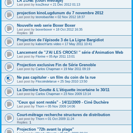
LA ZONE (court métrage)
Last post by
kou2keur
«
21 Dec 2012 01:13
projection kinoLugdunum du 7 novembre 2012
Last post by
teonobashite
«
02 Nov 2012 18:37
Nouvelle web serie Boxer Boxer
Last post by
boxerboxer
«
18 Oct 2012 16:35
Replies:
10
Projection de l'épisode 3 de La Ligne Bargidiot
Last post by
kaboch'arts video
«
17 May 2011 10:41
Lancement de ''J'AI LES CROCS! '' série d'Animation Web
Last post by
Florine
«
05 Apr 2011 13:01
Projection exclusive Fin de Série Grenoble
Last post by
Carlos Chapman
«
19 Mar 2011 09:19
Ne pas capituler - un film du coin de la rue
Last post by
Flocoindelarue
«
25 Sep 2010 13:50
La Dernière Goutte & L'étiquette incertaine le 30/11
Last post by
Carlos Chapman
«
23 Nov 2009 13:14
"Ceux qui sont restés" - 14/11/2009 - Ciné Duchère
Last post by
Thorn
«
05 Nov 2009 14:06
Court-métrage recherche structures de distribution
Last post by
Thorn
«
01 Oct 2009 11:24
Replies:
1
Projection "72h avant la plage"