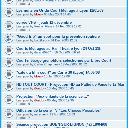
Last post by
Woody Moretti
«
25 May 2009 00:34
Replies:
3
Les nuits en Or du Court Métrage à Lyon 11/05/09
Last post by
Moa
«
06 May 2009 14:46
soirée VHS - jeudi 11 décembre
Last post by
Feerie_Films
«
17 Feb 2009 17:01
Replies:
1
"Good trip" un spot pour la prévention routiere
Last post by
kou2keur
«
01 Dec 2008 12:32
Courts Métrages au Rail Théatre lyon 24 Oct 19h
Last post by
durand0707
«
18 Oct 2008 16:26
Court-métrage grenoblois selectionné par Libre Court
Last post by
Carlos Chapman
«
17 Aug 2008 01:52
"café du film court" au Carré 30 (Lyon) 14/06/08
Last post by
Moa
«
10 Jun 2008 17:08
HD TOUT COURT - Projection HD au Pathé de Vaise le 17 Mai
Last post by
Guido
«
13 May 2008 18:45
Projection "Aux enfants de la science ..."
Last post by
Guido
«
06 May 2008 19:30
Replies:
6
Diffusion de la série TV "Les Choses Possibles"
Last post by
mtregael
«
19 Apr 2008 12:53
Replies:
7
Séance projection BOEN-SUR-LIGNON (42) 18/04/08