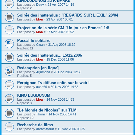
KINOLUDUNUM au K-BARRE
Last post by
Davy
«
23 Apr 2007 14:19
Replies:
2
Soirée des inattendus : "REGARDS SUR L'EXIL" 28/04
Last post by
Moa
«
23 Apr 2007 08:01
Projection de la série CM "Un jour en France" 14/
Last post by
Moa
«
27 Mar 2007 19:52
Pascal le solitaire
Last post by
Clean
«
31 Aug 2008 18:19
Replies:
11
Soirée des Inattendus... 15/12/2006
Last post by
Moa
«
15 Dec 2006 11:06
Redemption [en ligne]
Last post by
Arjumand
«
26 Dec 2014 12:38
Replies:
5
Perpignan Tv diffuse enfin sur le web !
Last post by
casa66
«
30 Nov 2006 14:58
KINO LUGDUNUM
Last post by
Moa
«
14 Nov 2006 14:53
Replies:
3
"Le Monde de Nicolas" sur TLM
Last post by
Thorn
«
14 Nov 2006 14:41
Replies:
10
Recherche de films
Last post by
dreamstorm
«
11 Nov 2006 00:35