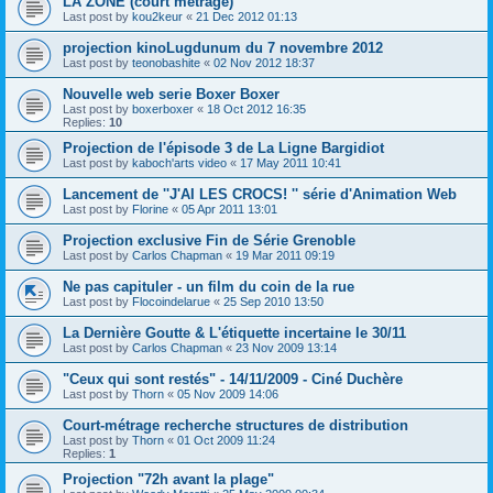
LA ZONE (court métrage)
Last post by
kou2keur
«
21 Dec 2012 01:13
projection kinoLugdunum du 7 novembre 2012
Last post by
teonobashite
«
02 Nov 2012 18:37
Nouvelle web serie Boxer Boxer
Last post by
boxerboxer
«
18 Oct 2012 16:35
Replies:
10
Projection de l'épisode 3 de La Ligne Bargidiot
Last post by
kaboch'arts video
«
17 May 2011 10:41
Lancement de ''J'AI LES CROCS! '' série d'Animation Web
Last post by
Florine
«
05 Apr 2011 13:01
Projection exclusive Fin de Série Grenoble
Last post by
Carlos Chapman
«
19 Mar 2011 09:19
Ne pas capituler - un film du coin de la rue
Last post by
Flocoindelarue
«
25 Sep 2010 13:50
La Dernière Goutte & L'étiquette incertaine le 30/11
Last post by
Carlos Chapman
«
23 Nov 2009 13:14
"Ceux qui sont restés" - 14/11/2009 - Ciné Duchère
Last post by
Thorn
«
05 Nov 2009 14:06
Court-métrage recherche structures de distribution
Last post by
Thorn
«
01 Oct 2009 11:24
Replies:
1
Projection "72h avant la plage"