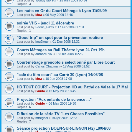
Last post by
Woody Moretti
«
25 May 2009 00:34
Replies:
3
Les nuits en Or du Court Métrage à Lyon 11/05/09
Last post by
Moa
«
06 May 2009 14:46
soirée VHS - jeudi 11 décembre
Last post by
Feerie_Films
«
17 Feb 2009 17:01
Replies:
1
"Good trip" un spot pour la prévention routiere
Last post by
kou2keur
«
01 Dec 2008 12:32
Courts Métrages au Rail Théatre lyon 24 Oct 19h
Last post by
durand0707
«
18 Oct 2008 16:26
Court-métrage grenoblois selectionné par Libre Court
Last post by
Carlos Chapman
«
17 Aug 2008 01:52
"café du film court" au Carré 30 (Lyon) 14/06/08
Last post by
Moa
«
10 Jun 2008 17:08
HD TOUT COURT - Projection HD au Pathé de Vaise le 17 Mai
Last post by
Guido
«
13 May 2008 18:45
Projection "Aux enfants de la science ..."
Last post by
Guido
«
06 May 2008 19:30
Replies:
6
Diffusion de la série TV "Les Choses Possibles"
Last post by
mtregael
«
19 Apr 2008 12:53
Replies:
7
Séance projection BOEN-SUR-LIGNON (42) 18/04/08