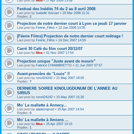
Last post by
Moa
«
17 Apr 2008 13:08
Festival des Inédits 74 du 2 au 8 avril 2008
Last post by
Isabelle Vossart
«
25 Mar 2008 11:31
Replies:
2
Projection de notre dernier court à Lyon ce jeudi 17 janvier
Last post by
Feerie_Films
«
12 Jan 2008 13:35
[Féerie Films] Projection de notre dernier court métrage !
Last post by
Feerie_Films
«
16 Dec 2007 14:55
Carré 30 Café du film court 20/11/07
Last post by
Moa
«
01 Nov 2007 17:54
Projection unique "Juste avant de mourir"
Last post by
Fabrice CHIAMBRETTO
«
21 Jun 2007 07:57
Avant-première de "Louis" !!
Last post by
roro424242
«
21 May 2007 18:05
Replies:
7
DERNIERE SOIREE KINOLUGDUNUM DE L'ANNEE AU
SIRIUS
Last post by
roro424242
«
15 May 2007 15:26
Mo' La mallette à Annecy...
Last post by
aladechprod
«
25 Apr 2007 14:54
Replies:
6
Mo' La mallette à Amiens ...
Last post by
Moa
«
25 Apr 2007 14:15
Replies:
1