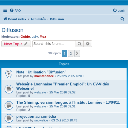
FAQ
Login
S
Board index
Actualités
Diffusion
e
Diffusion
a
Moderators:
Guido
,
Lully
,
Moa
r
Search
Advanced search
New Topic
c
1
2
Next
98 topics
h
Topics
Note : Utilisation "Diffusion"
Last post by
maintenance
«
25 Nov 2005 18:09
Websérie Lyonnaise "Premier Emploi": Un CV-Vidéo
Websérie!
Last post by
webzete
«
25 Mar 2016 09:32
Replies:
5
The Shining, version longue, à l'Institut Lumière - 13/04/11
Last post by
webzete
«
25 Mar 2016 09:31
Replies:
2
projection au comédia
Last post by
snowslide
«
03 Oct 2013 10:43