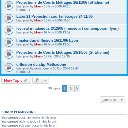
Projections de Courts Métrages 16/11/06 (St Etienne)
Last post by
Moa
«
10 Nov 2006 10:25
Replies:
1
Labo 21 Projection court-métrages 24/11/06
Last post by
Moa
«
10 Nov 2006 09:56
festival innatendus 2/12/06 (musée art contemporain lyon)
Last post by
Moa
«
07 Nov 2006 13:52
Innatendus diffusion 16/11/06 Lyon
Last post by
Moa
«
07 Nov 2006 13:50
Projections de Courts Métrages 19/10/06 (St Etienne)
Last post by
Moa
«
17 Oct 2006 12:35
diffusion du clip Méthadone
Last post by
nicocoquet
«
10 Oct 2006 19:47
Replies:
2
New Topic
1
2
Next
98 topics
Jump to
FORUM PERMISSIONS
You
cannot
post new topics in this forum
You
cannot
reply to topics in this forum
You
cannot
edit your posts in this forum