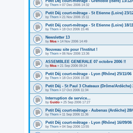
Petit Déj court-métrage - Grenoble (Isère) 13/12/
by
Thorn
»
07 Dec 2006 14:32
Petit Déj court-métrage - St Etienne (Loire) 23/1
by
Thorn
»
21 Nov 2006 15:11
Petit Déj court-métrage - St Etienne (Loire) 18/1
by
Thorn
»
18 Oct 2006 15:46
Newsletter 13
by
Moa
»
14 Nov 2006 14:49
Nouveau site pour l'Institut !
by
Thorn
»
06 Nov 2006 13:36
ASSEMBLEE GENERALE 07 octobre 2006 !!
by
Moa
»
21 Sep 2006 09:24
Petit Déj court-métrage - Lyon (Rhône) 25/11/06
by
Thorn
»
18 Oct 2006 15:38
Petit Déj - St Paul 3 Chateaux (Drôme/Ardèche) 
by
Thorn
»
17 Oct 2006 11:34
Interruption de service...
by
Guido
»
25 Sep 2006 17:27
Petit Déj court-métrage - Aubenas (Ardèche) 28/
by
Thorn
»
11 Sep 2006 11:36
Petit Déj court-métrage - Lyon (Rhône) 16/09/06
by
Thorn
»
04 Sep 2006 13:55