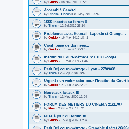
by
Guido
»
08 Nov 2011 11:28
Assemblé Général
by
Etienne Husson
»
09 May 2011 09:50
1000 inscrits au forum !!!
by
Thorn
»
12 Jul 2010 23:10
Problèmes avec Hotmail, Laposte et Orange...
by
Guido
»
18 May 2010 10:41
Crash base de données...
by
Guido
»
17 Jan 2010 23:43
Institut du Court-Métrage n°1 sur Google !
by
Guido
»
17 Mar 2009 21:44
Petit Déj court-métrage - Lyon - 27/09/08
by
Thorn
»
26 Sep 2008 09:55
Urgent : un webmaster pour l'Institut du Court-
by
Guido
»
27 Aug 2008 22:22
Nouveaux locaux !!!
by
Thorn
»
12 May 2008 12:08
FORUM DES METIERS DU CINEMA 21/11/07
by
Moa
»
20 Nov 2007 18:21
Mise à jour du forum !!!
by
Guido
»
15 Aug 2007 17:34
Petit Déj court-métrage - Grenoble (Isère) 20/06/