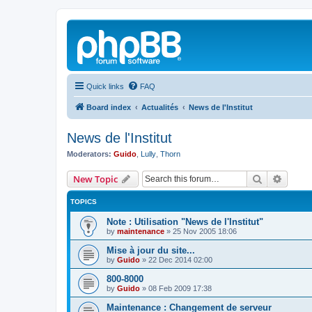
Quick links
FAQ
Board index
Actualités
News de l'Institut
News de l'Institut
Moderators:
Guido
,
Lully
,
Thorn
Search
Advanc
New Topic
TOPICS
Note : Utilisation "News de l'Institut"
by
maintenance
»
25 Nov 2005 18:06
Mise à jour du site...
by
Guido
»
22 Dec 2014 02:00
800-8000
by
Guido
»
08 Feb 2009 17:38
Maintenance : Changement de serveur