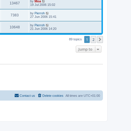
by
Moa
13467
19 Jul 2006 15:02
by
Pierroh
7383
27 Jun 2006 15:41
by
Pierroh
10648
21 Jun 2006 14:20
1
2
Next
89 topics
Jump to
Contact us
Delete cookies
All times are
UTC+01:00