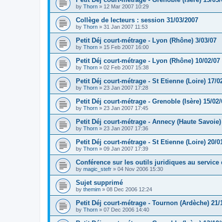
by
Thorn
»
12 Mar 2007 10:29
Collège de lecteurs : session 31/03/2007
by
Thorn
»
31 Jan 2007 11:53
Petit Déj court-métrage - Lyon (Rhône) 3/03/07
by
Thorn
»
15 Feb 2007 16:00
Petit Déj court-métrage - Lyon (Rhône) 10/02/07
by
Thorn
»
02 Feb 2007 15:38
Petit Déj court-métrage - St Etienne (Loire) 17/0
by
Thorn
»
23 Jan 2007 17:28
Petit Déj court-métrage - Grenoble (Isère) 15/02/
by
Thorn
»
23 Jan 2007 17:45
Petit Déj court-métrage - Annecy (Haute Savoie)
by
Thorn
»
23 Jan 2007 17:36
Petit Déj court-métrage - St Etienne (Loire) 20/0
by
Thorn
»
09 Jan 2007 17:39
Conférence sur les outils juridiques au service 
by
magic_stefr
»
04 Nov 2006 15:30
Sujet supprimé
by
themim
»
08 Dec 2006 12:24
Petit Déj court-métrage - Tournon (Ardèche) 21/
by
Thorn
»
07 Dec 2006 14:40