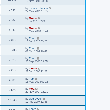
10 Nov 2011 08:58
by
Etienne Husson
7545
27 May 2011 10:05
by
Guido
7437
13 Jul 2010 09:38
by
Guido
6242
18 May 2010 10:41
by
Thorn
7406
18 Jan 2010 09:28
by
Thorn
11703
01 Oct 2009 10:47
by
Thorn
7025
26 Sep 2008 09:55
by
Guido
7458
27 Aug 2008 22:22
by
Fab
9683
13 May 2008 09:16
by
Moa
7166
20 Nov 2007 18:21
by
blag-gyver
13365
17 Aug 2007 12:43
by
Thorn