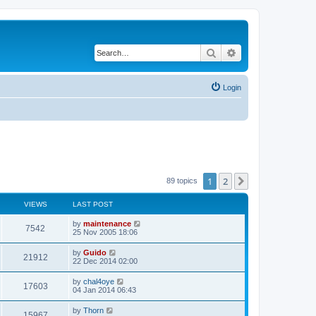
Search
Advanced search
Login
1
2
Next
89 topics
VIEWS
LAST POST
by
maintenance
7542
25 Nov 2005 18:06
by
Guido
21912
22 Dec 2014 02:00
by
chal4oye
17603
04 Jan 2014 06:43
by
Thorn
15967