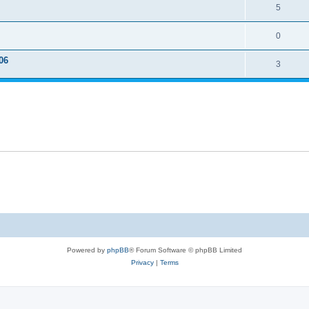
5
0
06
3
Powered by
phpBB
® Forum Software © phpBB Limited
Privacy
|
Terms