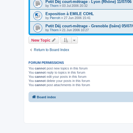
Petit Déj court-métrage - Lyon (Rhône) 11/07/06
by
Thorn
»
03 Jul 2006 20:32
Exposition à EMILE COHL
by
Pierroh
»
27 Jun 2006 15:41
Petit Déj court-métrage - Grenoble (Isère) 05/07/
by
Thorn
»
21 Jun 2006 10:27
New Topic
Return to Board Index
FORUM PERMISSIONS
You
cannot
post new topics in this forum
You
cannot
reply to topics in this forum
You
cannot
edit your posts in this forum
You
cannot
delete your posts in this forum
You
cannot
post attachments in this forum
Board index