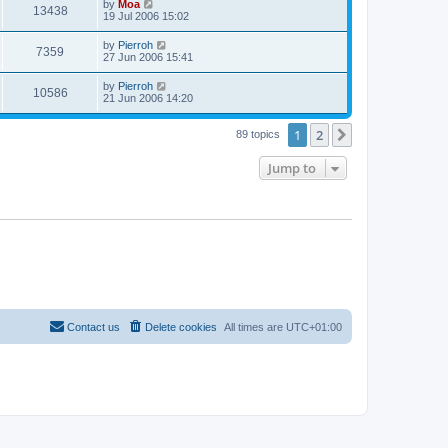
by
Moa
13438
19 Jul 2006 15:02
by
Pierroh
7359
27 Jun 2006 15:41
by
Pierroh
10586
21 Jun 2006 14:20
1
2
Next
89 topics
Jump to
Contact us
Delete cookies
All times are
UTC+01:00