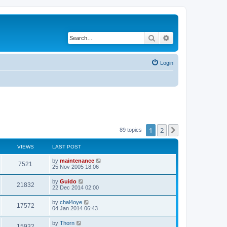
Search
Advanced search
Login
1
2
Next
89 topics
VIEWS
LAST POST
by
maintenance
7521
25 Nov 2005 18:06
by
Guido
21832
22 Dec 2014 02:00
by
chal4oye
17572
04 Jan 2014 06:43
by
Thorn
15932