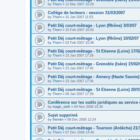
by
Thorn
»
12 Mar 2007 10:29
Collège de lecteurs : session 31/03/2007
by
Thorn
»
31 Jan 2007 11:53
Petit Déj court-métrage - Lyon (Rhône) 3/03/07
by
Thorn
»
15 Feb 2007 16:00
Petit Déj court-métrage - Lyon (Rhône) 10/02/07
by
Thorn
»
02 Feb 2007 15:38
Petit Déj court-métrage - St Etienne (Loire) 17/0
by
Thorn
»
23 Jan 2007 17:28
Petit Déj court-métrage - Grenoble (Isère) 15/02/
by
Thorn
»
23 Jan 2007 17:45
Petit Déj court-métrage - Annecy (Haute Savoie)
by
Thorn
»
23 Jan 2007 17:36
Petit Déj court-métrage - St Etienne (Loire) 20/0
by
Thorn
»
09 Jan 2007 17:39
Conférence sur les outils juridiques au service 
by
magic_stefr
»
04 Nov 2006 15:30
Sujet supprimé
by
themim
»
08 Dec 2006 12:24
Petit Déj court-métrage - Tournon (Ardèche) 21/
by
Thorn
»
07 Dec 2006 14:40