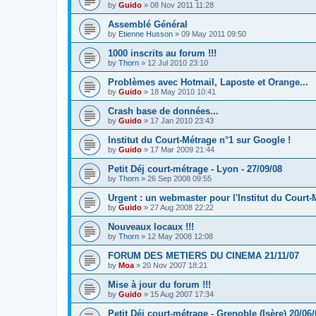
by
Guido
»
08 Nov 2011 11:28
Assemblé Général
by
Etienne Husson
»
09 May 2011 09:50
1000 inscrits au forum !!!
by
Thorn
»
12 Jul 2010 23:10
Problèmes avec Hotmail, Laposte et Orange...
by
Guido
»
18 May 2010 10:41
Crash base de données...
by
Guido
»
17 Jan 2010 23:43
Institut du Court-Métrage n°1 sur Google !
by
Guido
»
17 Mar 2009 21:44
Petit Déj court-métrage - Lyon - 27/09/08
by
Thorn
»
26 Sep 2008 09:55
Urgent : un webmaster pour l'Institut du Court-
by
Guido
»
27 Aug 2008 22:22
Nouveaux locaux !!!
by
Thorn
»
12 May 2008 12:08
FORUM DES METIERS DU CINEMA 21/11/07
by
Moa
»
20 Nov 2007 18:21
Mise à jour du forum !!!
by
Guido
»
15 Aug 2007 17:34
Petit Déj court-métrage - Grenoble (Isère) 20/06/