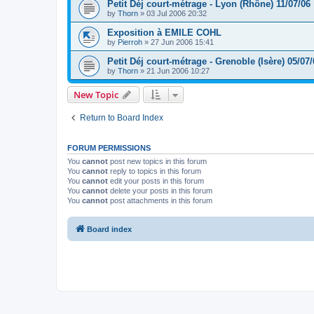
Petit Déj court-métrage - Lyon (Rhône) 11/07/06
by
Thorn
»
03 Jul 2006 20:32
Exposition à EMILE COHL
by
Pierroh
»
27 Jun 2006 15:41
Petit Déj court-métrage - Grenoble (Isère) 05/07/
by
Thorn
»
21 Jun 2006 10:27
New Topic
Return to Board Index
FORUM PERMISSIONS
You
cannot
post new topics in this forum
You
cannot
reply to topics in this forum
You
cannot
edit your posts in this forum
You
cannot
delete your posts in this forum
You
cannot
post attachments in this forum
Board index