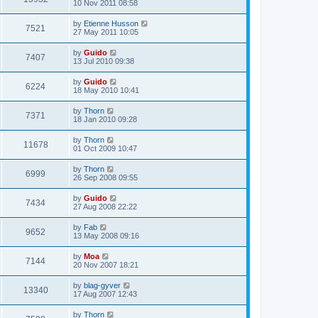
10 Nov 2011 08:58
by
Etienne Husson
7521
27 May 2011 10:05
by
Guido
7407
13 Jul 2010 09:38
by
Guido
6224
18 May 2010 10:41
by
Thorn
7371
18 Jan 2010 09:28
by
Thorn
11678
01 Oct 2009 10:47
by
Thorn
6999
26 Sep 2008 09:55
by
Guido
7434
27 Aug 2008 22:22
by
Fab
9652
13 May 2008 09:16
by
Moa
7144
20 Nov 2007 18:21
by
blag-gyver
13340
17 Aug 2007 12:43
by
Thorn