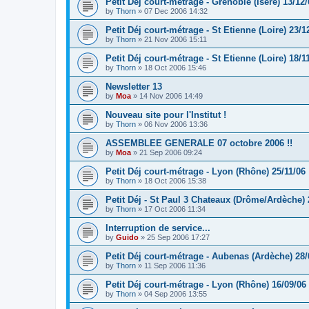
Petit Déj court-métrage - Grenoble (Isère) 13/12/
by
Thorn
»
07 Dec 2006 14:32
Petit Déj court-métrage - St Etienne (Loire) 23/1
by
Thorn
»
21 Nov 2006 15:11
Petit Déj court-métrage - St Etienne (Loire) 18/1
by
Thorn
»
18 Oct 2006 15:46
Newsletter 13
by
Moa
»
14 Nov 2006 14:49
Nouveau site pour l'Institut !
by
Thorn
»
06 Nov 2006 13:36
ASSEMBLEE GENERALE 07 octobre 2006 !!
by
Moa
»
21 Sep 2006 09:24
Petit Déj court-métrage - Lyon (Rhône) 25/11/06
by
Thorn
»
18 Oct 2006 15:38
Petit Déj - St Paul 3 Chateaux (Drôme/Ardèche) 
by
Thorn
»
17 Oct 2006 11:34
Interruption de service...
by
Guido
»
25 Sep 2006 17:27
Petit Déj court-métrage - Aubenas (Ardèche) 28/
by
Thorn
»
11 Sep 2006 11:36
Petit Déj court-métrage - Lyon (Rhône) 16/09/06
by
Thorn
»
04 Sep 2006 13:55