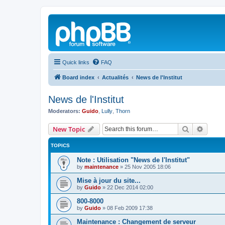
Quick links
FAQ
Board index
Actualités
News de l'Institut
News de l'Institut
Moderators:
Guido
,
Lully
,
Thorn
Search
Advanc
New Topic
TOPICS
Note : Utilisation "News de l'Institut"
by
maintenance
»
25 Nov 2005 18:06
Mise à jour du site...
by
Guido
»
22 Dec 2014 02:00
800-8000
by
Guido
»
08 Feb 2009 17:38
Maintenance : Changement de serveur