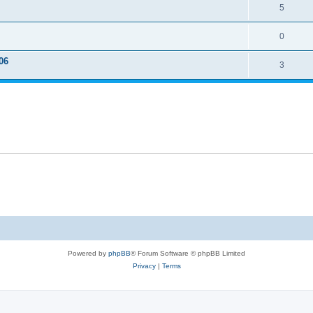
5
0
06
3
Powered by
phpBB
® Forum Software © phpBB Limited
Privacy
|
Terms