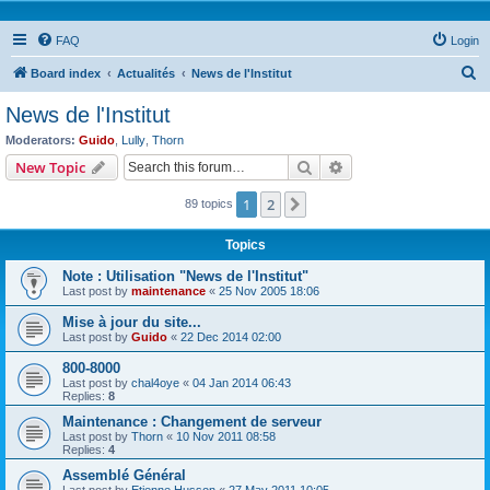
FAQ
Login
S
Board index
Actualités
News de l'Institut
e
News de l'Institut
a
Moderators:
Guido
,
Lully
,
Thorn
r
Search
Advanced search
New Topic
c
1
2
Next
89 topics
h
Topics
Note : Utilisation "News de l'Institut"
Last post by
maintenance
«
25 Nov 2005 18:06
Mise à jour du site...
Last post by
Guido
«
22 Dec 2014 02:00
800-8000
Last post by
chal4oye
«
04 Jan 2014 06:43
Replies:
8
Maintenance : Changement de serveur
Last post by
Thorn
«
10 Nov 2011 08:58
Replies:
4
Assemblé Général
Last post by
Etienne Husson
«
27 May 2011 10:05