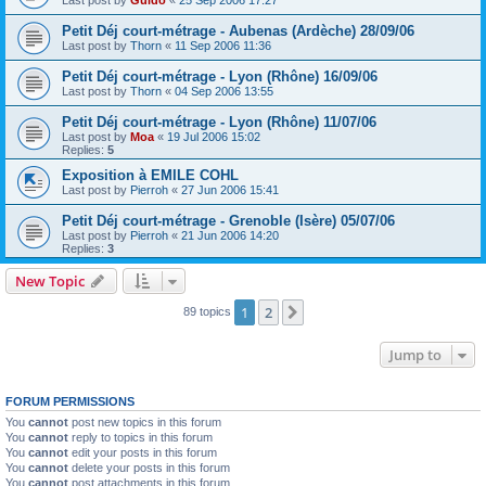
Petit Déj court-métrage - Aubenas (Ardèche) 28/09/06
Last post by
Thorn
«
11 Sep 2006 11:36
Petit Déj court-métrage - Lyon (Rhône) 16/09/06
Last post by
Thorn
«
04 Sep 2006 13:55
Petit Déj court-métrage - Lyon (Rhône) 11/07/06
Last post by
Moa
«
19 Jul 2006 15:02
Replies:
5
Exposition à EMILE COHL
Last post by
Pierroh
«
27 Jun 2006 15:41
Petit Déj court-métrage - Grenoble (Isère) 05/07/06
Last post by
Pierroh
«
21 Jun 2006 14:20
Replies:
3
New Topic
1
2
Next
89 topics
Jump to
FORUM PERMISSIONS
You
cannot
post new topics in this forum
You
cannot
reply to topics in this forum
You
cannot
edit your posts in this forum
You
cannot
delete your posts in this forum
You
cannot
post attachments in this forum