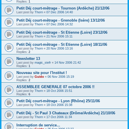
Replies:
1
Petit Déj court-métrage - Tournon (Ardèche) 21/12/06
Last post by
Thorn
«
07 Dec 2006 14:40
Petit Déj court-métrage - Grenoble (Isère) 13/12/06
Last post by
Thorn
«
07 Dec 2006 14:32
Petit Déj court-métrage - St Etienne (Loire) 23/12/06
Last post by
Thorn
«
21 Nov 2006 15:11
Petit Déj court-métrage - St Etienne (Loire) 18/11/06
Last post by
Thorn
«
20 Nov 2006 13:16
Replies:
2
Newsletter 13
Last post by
magic_stefr
«
14 Nov 2006 21:42
Replies:
1
Nouveau site pour l'Institut !
Last post by
Guido
«
06 Nov 2006 15:19
Replies:
2
ASSEMBLEE GENERALE 07 octobre 2006 !!
Last post by
Thorn
«
18 Oct 2006 15:51
Replies:
6
Petit Déj court-métrage - Lyon (Rhône) 25/11/06
Last post by
Thorn
«
18 Oct 2006 15:38
Petit Déj - St Paul 3 Chateaux (Drôme/Ardèche) 21/10/06
Last post by
Thorn
«
17 Oct 2006 11:34
Interruption de service...
Last post by
Guido
«
25 Sep 2006 17:27