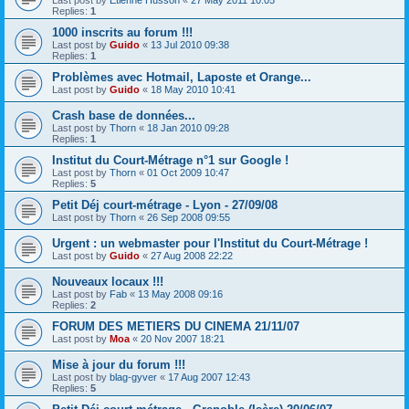
Replies:
1
1000 inscrits au forum !!!
Last post by
Guido
«
13 Jul 2010 09:38
Replies:
1
Problèmes avec Hotmail, Laposte et Orange...
Last post by
Guido
«
18 May 2010 10:41
Crash base de données...
Last post by
Thorn
«
18 Jan 2010 09:28
Replies:
1
Institut du Court-Métrage n°1 sur Google !
Last post by
Thorn
«
01 Oct 2009 10:47
Replies:
5
Petit Déj court-métrage - Lyon - 27/09/08
Last post by
Thorn
«
26 Sep 2008 09:55
Urgent : un webmaster pour l'Institut du Court-Métrage !
Last post by
Guido
«
27 Aug 2008 22:22
Nouveaux locaux !!!
Last post by
Fab
«
13 May 2008 09:16
Replies:
2
FORUM DES METIERS DU CINEMA 21/11/07
Last post by
Moa
«
20 Nov 2007 18:21
Mise à jour du forum !!!
Last post by
blag-gyver
«
17 Aug 2007 12:43
Replies:
5