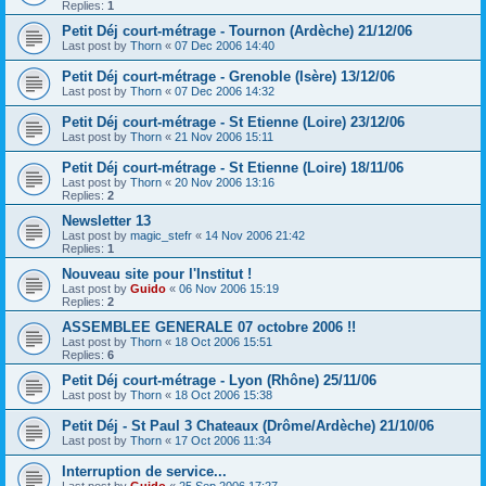
Replies:
1
Petit Déj court-métrage - Tournon (Ardèche) 21/12/06
Last post by
Thorn
«
07 Dec 2006 14:40
Petit Déj court-métrage - Grenoble (Isère) 13/12/06
Last post by
Thorn
«
07 Dec 2006 14:32
Petit Déj court-métrage - St Etienne (Loire) 23/12/06
Last post by
Thorn
«
21 Nov 2006 15:11
Petit Déj court-métrage - St Etienne (Loire) 18/11/06
Last post by
Thorn
«
20 Nov 2006 13:16
Replies:
2
Newsletter 13
Last post by
magic_stefr
«
14 Nov 2006 21:42
Replies:
1
Nouveau site pour l'Institut !
Last post by
Guido
«
06 Nov 2006 15:19
Replies:
2
ASSEMBLEE GENERALE 07 octobre 2006 !!
Last post by
Thorn
«
18 Oct 2006 15:51
Replies:
6
Petit Déj court-métrage - Lyon (Rhône) 25/11/06
Last post by
Thorn
«
18 Oct 2006 15:38
Petit Déj - St Paul 3 Chateaux (Drôme/Ardèche) 21/10/06
Last post by
Thorn
«
17 Oct 2006 11:34
Interruption de service...
Last post by
Guido
«
25 Sep 2006 17:27