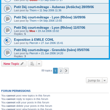
Petit Déj court-métrage - Aubenas (Ardèche) 28/09/06
Last post by
Thorn
«
11 Sep 2006 11:36
Petit Déj court-métrage - Lyon (Rhône) 16/09/06
Last post by
Thorn
«
04 Sep 2006 13:55
Petit Déj court-métrage - Lyon (Rhône) 11/07/06
Last post by
Moa
«
19 Jul 2006 15:02
Replies:
5
Exposition à EMILE COHL
Last post by
Pierroh
«
27 Jun 2006 15:41
Petit Déj court-métrage - Grenoble (Isère) 05/07/06
Last post by
Pierroh
«
21 Jun 2006 14:20
Replies:
3
New Topic
1
2
Next
89 topics
Jump to
FORUM PERMISSIONS
You
cannot
post new topics in this forum
You
cannot
reply to topics in this forum
You
cannot
edit your posts in this forum
You
cannot
delete your posts in this forum
You
cannot
post attachments in this forum