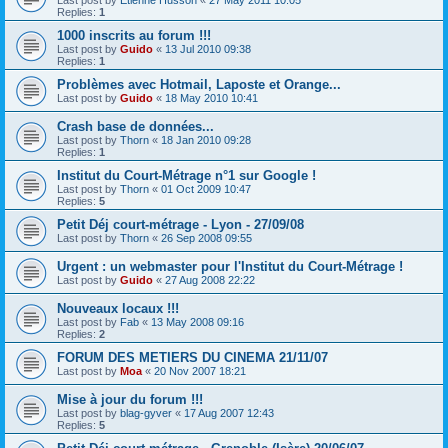
Replies:
1
1000 inscrits au forum !!!
Last post by
Guido
«
13 Jul 2010 09:38
Replies:
1
Problèmes avec Hotmail, Laposte et Orange...
Last post by
Guido
«
18 May 2010 10:41
Crash base de données...
Last post by
Thorn
«
18 Jan 2010 09:28
Replies:
1
Institut du Court-Métrage n°1 sur Google !
Last post by
Thorn
«
01 Oct 2009 10:47
Replies:
5
Petit Déj court-métrage - Lyon - 27/09/08
Last post by
Thorn
«
26 Sep 2008 09:55
Urgent : un webmaster pour l'Institut du Court-Métrage !
Last post by
Guido
«
27 Aug 2008 22:22
Nouveaux locaux !!!
Last post by
Fab
«
13 May 2008 09:16
Replies:
2
FORUM DES METIERS DU CINEMA 21/11/07
Last post by
Moa
«
20 Nov 2007 18:21
Mise à jour du forum !!!
Last post by
blag-gyver
«
17 Aug 2007 12:43
Replies:
5