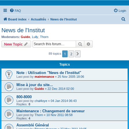
FAQ
Login
S
Board index
Actualités
News de l'Institut
e
News de l'Institut
a
Moderators:
Guido
,
Lully
,
Thorn
r
Search
Advanced search
New Topic
c
1
2
Next
89 topics
h
Topics
Note : Utilisation "News de l'Institut"
Last post by
maintenance
«
25 Nov 2005 18:06
Mise à jour du site...
Last post by
Guido
«
22 Dec 2014 02:00
800-8000
Last post by
chal4oye
«
04 Jan 2014 06:43
Replies:
8
Maintenance : Changement de serveur
Last post by
Thorn
«
10 Nov 2011 08:58
Replies:
4
Assemblé Général
Last post by
Etienne Husson
«
27 May 2011 10:05