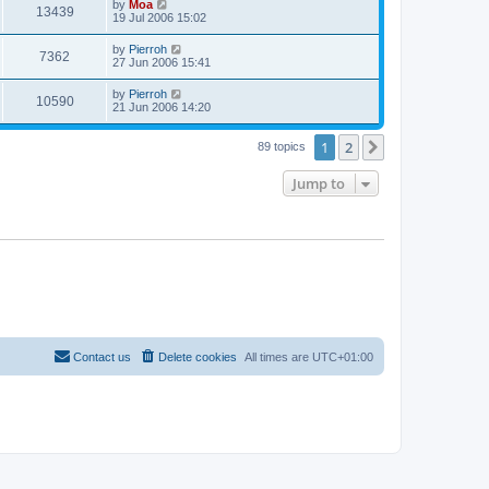
by
Moa
13439
19 Jul 2006 15:02
by
Pierroh
7362
27 Jun 2006 15:41
by
Pierroh
10590
21 Jun 2006 14:20
1
2
Next
89 topics
Jump to
Contact us
Delete cookies
All times are
UTC+01:00