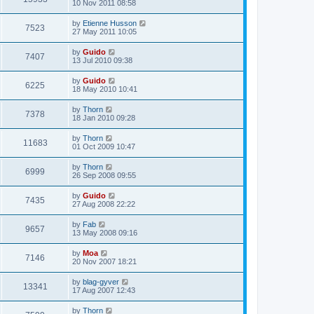
10 Nov 2011 08:58
by
Etienne Husson
7523
27 May 2011 10:05
by
Guido
7407
13 Jul 2010 09:38
by
Guido
6225
18 May 2010 10:41
by
Thorn
7378
18 Jan 2010 09:28
by
Thorn
11683
01 Oct 2009 10:47
by
Thorn
6999
26 Sep 2008 09:55
by
Guido
7435
27 Aug 2008 22:22
by
Fab
9657
13 May 2008 09:16
by
Moa
7146
20 Nov 2007 18:21
by
blag-gyver
13341
17 Aug 2007 12:43
by
Thorn