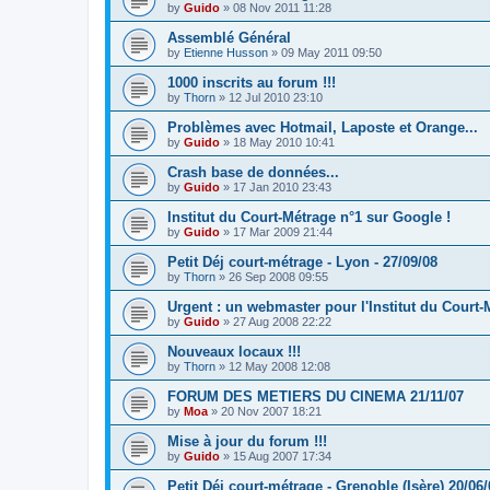
by
Guido
»
08 Nov 2011 11:28
Assemblé Général
by
Etienne Husson
»
09 May 2011 09:50
1000 inscrits au forum !!!
by
Thorn
»
12 Jul 2010 23:10
Problèmes avec Hotmail, Laposte et Orange...
by
Guido
»
18 May 2010 10:41
Crash base de données...
by
Guido
»
17 Jan 2010 23:43
Institut du Court-Métrage n°1 sur Google !
by
Guido
»
17 Mar 2009 21:44
Petit Déj court-métrage - Lyon - 27/09/08
by
Thorn
»
26 Sep 2008 09:55
Urgent : un webmaster pour l'Institut du Court-
by
Guido
»
27 Aug 2008 22:22
Nouveaux locaux !!!
by
Thorn
»
12 May 2008 12:08
FORUM DES METIERS DU CINEMA 21/11/07
by
Moa
»
20 Nov 2007 18:21
Mise à jour du forum !!!
by
Guido
»
15 Aug 2007 17:34
Petit Déj court-métrage - Grenoble (Isère) 20/06/