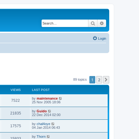
Search
Advanced search
Login
1
2
Next
89 topics
VIEWS
LAST POST
by
maintenance
7522
25 Nov 2005 18:06
by
Guido
21835
22 Dec 2014 02:00
by
chal4oye
17575
04 Jan 2014 06:43
by
Thorn
15933