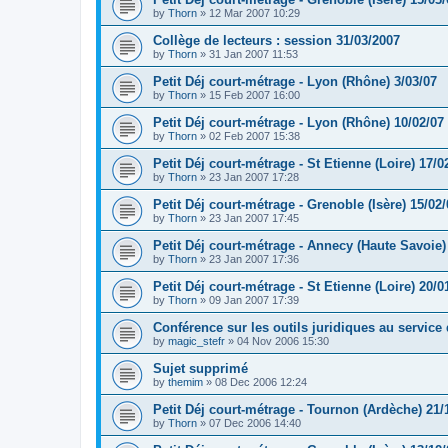
by
Thorn
»
12 Mar 2007 10:29
Collège de lecteurs : session 31/03/2007
by
Thorn
»
31 Jan 2007 11:53
Petit Déj court-métrage - Lyon (Rhône) 3/03/07
by
Thorn
»
15 Feb 2007 16:00
Petit Déj court-métrage - Lyon (Rhône) 10/02/07
by
Thorn
»
02 Feb 2007 15:38
Petit Déj court-métrage - St Etienne (Loire) 17/0
by
Thorn
»
23 Jan 2007 17:28
Petit Déj court-métrage - Grenoble (Isère) 15/02/
by
Thorn
»
23 Jan 2007 17:45
Petit Déj court-métrage - Annecy (Haute Savoie)
by
Thorn
»
23 Jan 2007 17:36
Petit Déj court-métrage - St Etienne (Loire) 20/0
by
Thorn
»
09 Jan 2007 17:39
Conférence sur les outils juridiques au service 
by
magic_stefr
»
04 Nov 2006 15:30
Sujet supprimé
by
themim
»
08 Dec 2006 12:24
Petit Déj court-métrage - Tournon (Ardèche) 21/
by
Thorn
»
07 Dec 2006 14:40