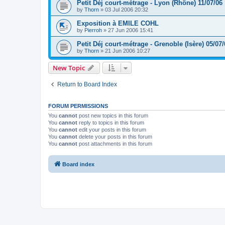
Petit Déj court-métrage - Lyon (Rhône) 11/07/06
by
Thorn
»
03 Jul 2006 20:32
Exposition à EMILE COHL
by
Pierroh
»
27 Jun 2006 15:41
Petit Déj court-métrage - Grenoble (Isère) 05/07/
by
Thorn
»
21 Jun 2006 10:27
New Topic
Return to Board Index
FORUM PERMISSIONS
You
cannot
post new topics in this forum
You
cannot
reply to topics in this forum
You
cannot
edit your posts in this forum
You
cannot
delete your posts in this forum
You
cannot
post attachments in this forum
Board index