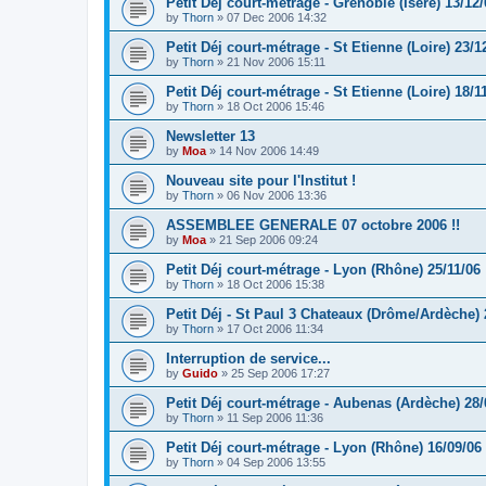
Petit Déj court-métrage - Grenoble (Isère) 13/12/
by
Thorn
»
07 Dec 2006 14:32
Petit Déj court-métrage - St Etienne (Loire) 23/1
by
Thorn
»
21 Nov 2006 15:11
Petit Déj court-métrage - St Etienne (Loire) 18/1
by
Thorn
»
18 Oct 2006 15:46
Newsletter 13
by
Moa
»
14 Nov 2006 14:49
Nouveau site pour l'Institut !
by
Thorn
»
06 Nov 2006 13:36
ASSEMBLEE GENERALE 07 octobre 2006 !!
by
Moa
»
21 Sep 2006 09:24
Petit Déj court-métrage - Lyon (Rhône) 25/11/06
by
Thorn
»
18 Oct 2006 15:38
Petit Déj - St Paul 3 Chateaux (Drôme/Ardèche) 
by
Thorn
»
17 Oct 2006 11:34
Interruption de service...
by
Guido
»
25 Sep 2006 17:27
Petit Déj court-métrage - Aubenas (Ardèche) 28/
by
Thorn
»
11 Sep 2006 11:36
Petit Déj court-métrage - Lyon (Rhône) 16/09/06
by
Thorn
»
04 Sep 2006 13:55