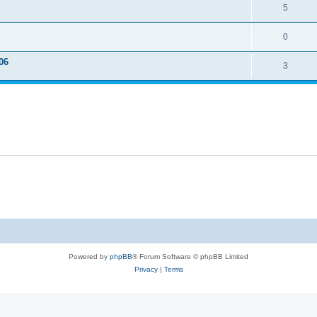
5
0
06
3
Powered by
phpBB
® Forum Software © phpBB Limited
Privacy
|
Terms