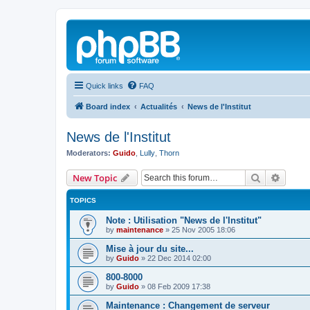
Quick links
FAQ
Board index
Actualités
News de l'Institut
News de l'Institut
Moderators:
Guido
,
Lully
,
Thorn
Search
Advanc
New Topic
TOPICS
Note : Utilisation "News de l'Institut"
by
maintenance
»
25 Nov 2005 18:06
Mise à jour du site...
by
Guido
»
22 Dec 2014 02:00
800-8000
by
Guido
»
08 Feb 2009 17:38
Maintenance : Changement de serveur