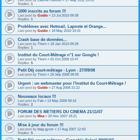
Replies:
1
1000 inscrits au forum !!!
Last post by
Guido
«
13 Jul 2010 09:38
Replies:
1
Problèmes avec Hotmail, Laposte et Orange...
Last post by
Guido
«
18 May 2010 10:41
Crash base de données...
Last post by
Thorn
«
18 Jan 2010 09:28
Replies:
1
Institut du Court-Métrage n°1 sur Google !
Last post by
Thorn
«
01 Oct 2009 10:47
Replies:
5
Petit Déj court-métrage - Lyon - 27/09/08
Last post by
Thorn
«
26 Sep 2008 09:55
Urgent : un webmaster pour l'Institut du Court-Métrage !
Last post by
Guido
«
27 Aug 2008 22:22
Nouveaux locaux !!!
Last post by
Fab
«
13 May 2008 09:16
Replies:
2
FORUM DES METIERS DU CINEMA 21/11/07
Last post by
Moa
«
20 Nov 2007 18:21
Mise à jour du forum !!!
Last post by
blag-gyver
«
17 Aug 2007 12:43
Replies:
5