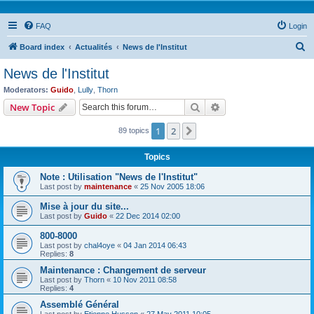
FAQ
Login
S
Board index
Actualités
News de l'Institut
e
News de l'Institut
a
Moderators:
Guido
,
Lully
,
Thorn
r
Search
Advanced search
New Topic
c
1
2
Next
89 topics
h
Topics
Note : Utilisation "News de l'Institut"
Last post by
maintenance
«
25 Nov 2005 18:06
Mise à jour du site...
Last post by
Guido
«
22 Dec 2014 02:00
800-8000
Last post by
chal4oye
«
04 Jan 2014 06:43
Replies:
8
Maintenance : Changement de serveur
Last post by
Thorn
«
10 Nov 2011 08:58
Replies:
4
Assemblé Général
Last post by
Etienne Husson
«
27 May 2011 10:05