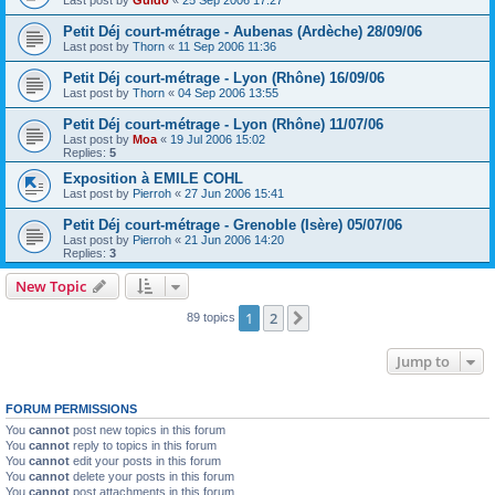
Petit Déj court-métrage - Aubenas (Ardèche) 28/09/06
Last post by
Thorn
«
11 Sep 2006 11:36
Petit Déj court-métrage - Lyon (Rhône) 16/09/06
Last post by
Thorn
«
04 Sep 2006 13:55
Petit Déj court-métrage - Lyon (Rhône) 11/07/06
Last post by
Moa
«
19 Jul 2006 15:02
Replies:
5
Exposition à EMILE COHL
Last post by
Pierroh
«
27 Jun 2006 15:41
Petit Déj court-métrage - Grenoble (Isère) 05/07/06
Last post by
Pierroh
«
21 Jun 2006 14:20
Replies:
3
New Topic
1
2
Next
89 topics
Jump to
FORUM PERMISSIONS
You
cannot
post new topics in this forum
You
cannot
reply to topics in this forum
You
cannot
edit your posts in this forum
You
cannot
delete your posts in this forum
You
cannot
post attachments in this forum