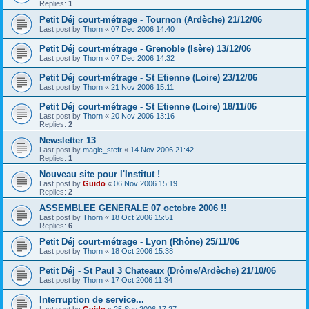
Replies:
1
Petit Déj court-métrage - Tournon (Ardèche) 21/12/06
Last post by
Thorn
«
07 Dec 2006 14:40
Petit Déj court-métrage - Grenoble (Isère) 13/12/06
Last post by
Thorn
«
07 Dec 2006 14:32
Petit Déj court-métrage - St Etienne (Loire) 23/12/06
Last post by
Thorn
«
21 Nov 2006 15:11
Petit Déj court-métrage - St Etienne (Loire) 18/11/06
Last post by
Thorn
«
20 Nov 2006 13:16
Replies:
2
Newsletter 13
Last post by
magic_stefr
«
14 Nov 2006 21:42
Replies:
1
Nouveau site pour l'Institut !
Last post by
Guido
«
06 Nov 2006 15:19
Replies:
2
ASSEMBLEE GENERALE 07 octobre 2006 !!
Last post by
Thorn
«
18 Oct 2006 15:51
Replies:
6
Petit Déj court-métrage - Lyon (Rhône) 25/11/06
Last post by
Thorn
«
18 Oct 2006 15:38
Petit Déj - St Paul 3 Chateaux (Drôme/Ardèche) 21/10/06
Last post by
Thorn
«
17 Oct 2006 11:34
Interruption de service...
Last post by
Guido
«
25 Sep 2006 17:27