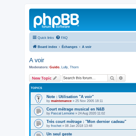
Quick links
FAQ
Board index
Échanges
A voir
A voir
Moderators:
Guido
,
Lully
,
Thorn
Search
Advanc
New Topic
TOPICS
Note : Utilisation "A voir"
by
maintenance
»
25 Nov 2005 18:11
Court métrage musical en N&B
by
Pascal Lemoine
»
24 Aug 2020 11:02
Trés court métrage : "Mon dernier cadeau"
by
frochet
»
08 Jan 2018 13:48
Un seul geste