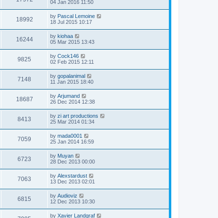
04 Jan 2016 11:50
by
Pascal Lemoine
18992
18 Jul 2015 10:17
by
kiohaa
16244
05 Mar 2015 13:43
by
Cock146
9825
02 Feb 2015 12:11
by
gopalanimal
7148
11 Jan 2015 18:40
by
Arjumand
18687
26 Dec 2014 12:38
by
zi art productions
8413
25 Mar 2014 01:34
by
mada0001
7059
25 Jan 2014 16:59
by
Muyan
6723
28 Dec 2013 00:00
by
Alexstardust
7063
13 Dec 2013 02:01
by
Audioviz
6815
12 Dec 2013 10:30
by
Xavier Landgraf