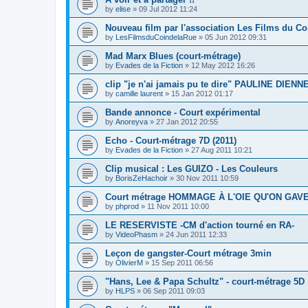
by
elise
»
09 Jul 2012 11:24
Nouveau film par l'association Les Films du Co
by
LesFilmsduCoindelaRue
»
05 Jun 2012 09:31
Mad Marx Blues (court-métrage)
by
Evades de la Fiction
»
12 May 2012 16:26
clip "je n'ai jamais pu te dire" PAULINE DIENN
by
camille laurent
»
15 Jan 2012 01:17
Bande annonce - Court expérimental
by
Anoreyva
»
27 Jan 2012 20:55
Echo - Court-métrage 7D (2011)
by
Evades de la Fiction
»
27 Aug 2011 10:21
Clip musical : Les GUIZO - Les Couleurs
by
BorisZeHachoir
»
30 Nov 2011 10:59
Court métrage HOMMAGE À L'OIE QU'ON GAV
by
phprod
»
11 Nov 2011 10:00
LE RESERVISTE -CM d'action tourné en RA-
by
VideoPhasm
»
24 Jun 2011 12:33
Leçon de gangster-Court métrage 3min
by
OlivierM
»
15 Sep 2011 06:56
"Hans, Lee & Papa Schultz" - court-métrage 5D
by
HLPS
»
06 Sep 2011 09:03