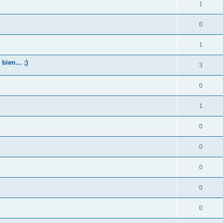
1
0
1
 bien… ;)
3
0
1
0
0
0
0
0