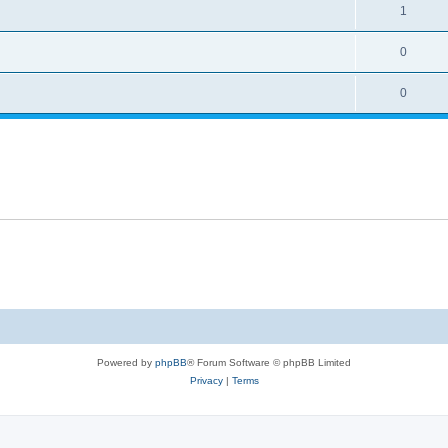
1
0
0
Powered by
phpBB
® Forum Software © phpBB Limited
Privacy
|
Terms