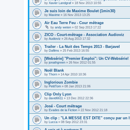
by
Xavier Landgraf
»
18 Nov 2013 10:55
Je suis loin de Maxime Boulet (1min30)
by
Maxime
»
16 Nov 2013 13:25
Air Eau Terre Feu - Cour métrage
by
andy weten
»
02 Sep 2013 17:22
ZICO - Court-métrage - Association Audioviz
by
Audioviz
»
26 Aug 2013 17:32
Trailer - La Nuit des Temps 2013 - Barjavel
by
Dafilms
»
25 Feb 2013 16:55
[Websérie] "Premier Emploi": Un CV-Websérie!
by
jonathgreen
»
26 Nov 2012 01:55
Noël Blank
by
Thorn
»
14 Apr 2010 10:36
Inglorious Zombie
by
PetitTom
»
08 Jan 2013 21:06
Clip Only Lyon
by
david6611
»
13 Dec 2012 22:36
José - Court métrage
by
Evades de la Fiction
»
22 Nov 2012 21:18
Un clip : "LA MESSE EST DITE" conçu par un 
by
Lucca
»
08 Sep 2012 23:31
A voir et à partager !!