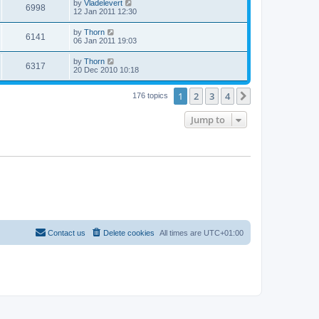
by
Vladelevert
6998
12 Jan 2011 12:30
by
Thorn
6141
06 Jan 2011 19:03
by
Thorn
6317
20 Dec 2010 10:18
1
2
3
4
Next
176 topics
Jump to
Contact us
Delete cookies
All times are
UTC+01:00