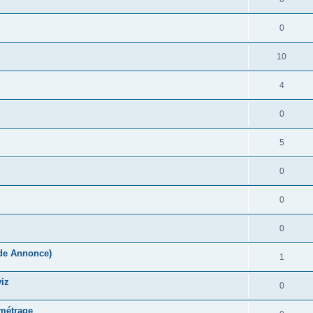
0
10
4
0
5
0
0
0
nde Annonce)
1
viz
0
 métrage