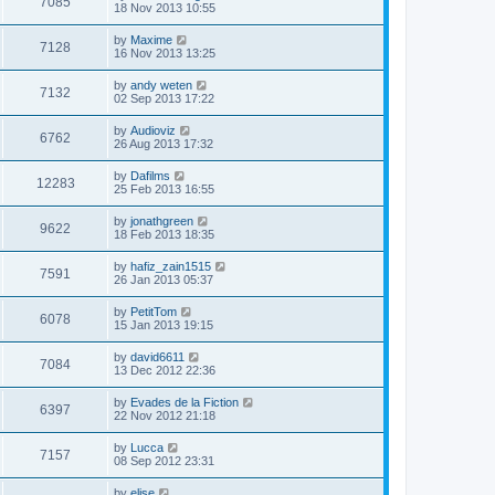
7085
18 Nov 2013 10:55
by
Maxime
7128
16 Nov 2013 13:25
by
andy weten
7132
02 Sep 2013 17:22
by
Audioviz
6762
26 Aug 2013 17:32
by
Dafilms
12283
25 Feb 2013 16:55
by
jonathgreen
9622
18 Feb 2013 18:35
by
hafiz_zain1515
7591
26 Jan 2013 05:37
by
PetitTom
6078
15 Jan 2013 19:15
by
david6611
7084
13 Dec 2012 22:36
by
Evades de la Fiction
6397
22 Nov 2012 21:18
by
Lucca
7157
08 Sep 2012 23:31
by
elise