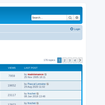
Search
Advanced search
Login
1
2
3
4
Next
176 topics
VIEWS
LAST POST
by
maintenance
7959
25 Nov 2005 18:11
by
Pascal Lemoine
19652
24 Aug 2020 11:02
by
frochet
23117
08 Jan 2018 13:48
by
frochet
17972