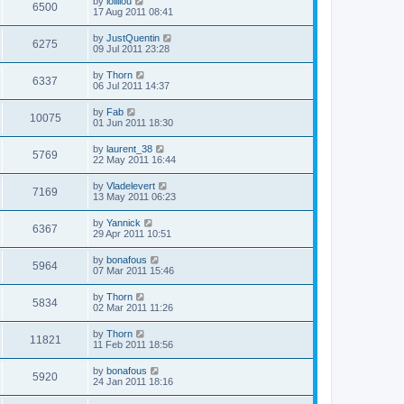
by
lollilou
6500
17 Aug 2011 08:41
by
JustQuentin
6275
09 Jul 2011 23:28
by
Thorn
6337
06 Jul 2011 14:37
by
Fab
10075
01 Jun 2011 18:30
by
laurent_38
5769
22 May 2011 16:44
by
Vladelevert
7169
13 May 2011 06:23
by
Yannick
6367
29 Apr 2011 10:51
by
bonafous
5964
07 Mar 2011 15:46
by
Thorn
5834
02 Mar 2011 11:26
by
Thorn
11821
11 Feb 2011 18:56
by
bonafous
5920
24 Jan 2011 18:16