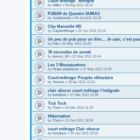
Court métrage "Mongrel"
by
lollilou
»
06 Aug 2011 16:24
FUBAR de Quentin DUMAS
by
JustQuentin
»
09 Jul 2011 23:28
Clip Marseille HD
by
CaptainMirage
»
24 Jun 2011 15:10
Un peu de pub pour un film… Je sais, c’est pas
by
Fab
»
04 May 2011 16:29
30 secondes de sureté
by
laurent_38
»
22 May 2011 16:44
Les 3 Mousquetons
by
Pirate-stephanois
»
07 May 2011 13:39
Court-métrage: Poupée réfractaire
by
Yannick
»
29 Apr 2011 10:51
clair obscur court métrage l'intégrale
by
bonafous
»
07 Mar 2011 15:46
Tick Tock
by
Thorn
»
02 Mar 2011 11:26
Hibernation
by
Thorn
»
11 Feb 2011 18:56
court métrage Clair obscur
by
bonafous
»
24 Jan 2011 18:16