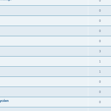
0
0
0
0
0
3
1
1
0
0
lycéen
0