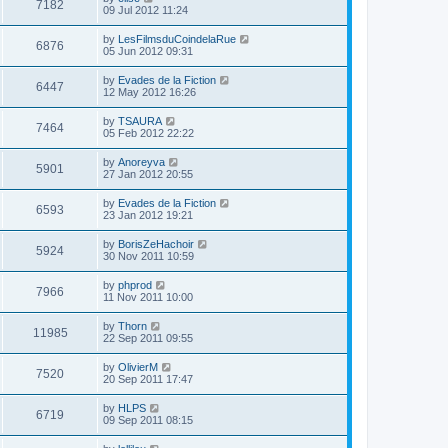
7182
09 Jul 2012 11:24
by
LesFilmsduCoindelaRue
6876
05 Jun 2012 09:31
by
Evades de la Fiction
6447
12 May 2012 16:26
by
TSAURA
7464
05 Feb 2012 22:22
by
Anoreyva
5901
27 Jan 2012 20:55
by
Evades de la Fiction
6593
23 Jan 2012 19:21
by
BorisZeHachoir
5924
30 Nov 2011 10:59
by
phprod
7966
11 Nov 2011 10:00
by
Thorn
11985
22 Sep 2011 09:55
by
OlivierM
7520
20 Sep 2011 17:47
by
HLPS
6719
09 Sep 2011 08:15