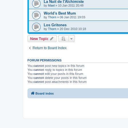
La Nuit de l'Alchimiste
by
Mael
»
10 Jan 2011 20:48
World's Best Mum
by
Thorn
»
06 Jan 2011 19:03
Los Gritones
by
Thorn
»
20 Dec 2010 10:18
New Topic
Return to Board Index
FORUM PERMISSIONS
You
cannot
post new topics in this forum
You
cannot
reply to topics in this forum
You
cannot
edit your posts in this forum
You
cannot
delete your posts in this forum
You
cannot
post attachments in this forum
Board index