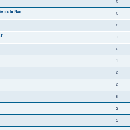
0
in de la Rue
0
0
ET
1
0
1
0
E
0
6
2
1