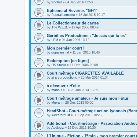
by
frochet
»
04 Jan 2016 11:50
Ephemeral Reveries "GH4"
by
Pascal Lemoine
»
18 Jul 2015 10:17
Le Collectionneur de cartes
by
The W.E.B.
»
19 Apr 2006 08:49
Gerbilles Productions : "Je sais qui tu es"
by
LPM
»
04 Jan 2006 13:12
Mon premier court !
by
gopalanimal
»
11 Jan 2015 18:40
Redemption [en ligne]
by
DS Studio
»
14 Dec 2006 20:09
Court métrage CIGARETTES AVAILABLE
by
zi art productions
»
25 Mar 2014 01:34
à découvrir H'elle
by
mada0001
»
25 Jan 2014 16:59
Court métrage amateur - Je suis mon Futur
by
Muyan
»
28 Dec 2013 00:00
HeadShot - Court-métrage action lyonnais (Ba
by
Alexstardust
»
06 Sep 2013 10:25
Additional - Court-métrage - Association Audio
by
Audioviz
»
12 Dec 2013 10:30
L'Unique - Fiction - 15min - mon premier court