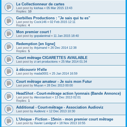
Le Collectionneur de cartes
Last post by
kiohaa
«
05 Mar 2015 13:43
Replies:
10
Gerbilles Productions : "Je sais qui tu es"
Last post by
Cock146
«
02 Feb 2015 12:11
Replies:
4
Mon premier court !
Last post by
gopalanimal
«
11 Jan 2015 18:40
Redemption [en ligne]
Last post by
Arjumand
«
26 Dec 2014 12:38
Replies:
5
Court métrage CIGARETTES AVAILABLE
Last post by
zi art productions
«
25 Mar 2014 01:34
à découvrir H'elle
Last post by
mada0001
«
25 Jan 2014 16:59
Court métrage amateur - Je suis mon Futur
Last post by
Muyan
«
28 Dec 2013 00:00
HeadShot - Court-métrage action lyonnais (Bande Annonce)
Last post by
Alexstardust
«
13 Dec 2013 02:01
Replies:
1
Additional - Court-métrage - Association Audioviz
Last post by
Audioviz
«
12 Dec 2013 10:30
L'Unique - Fiction - 15min - mon premier court métrage
Last post by
Xavier Landgraf
«
18 Nov 2013 10:55