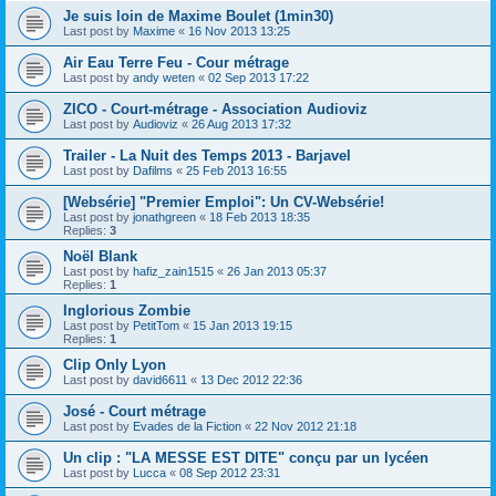
Je suis loin de Maxime Boulet (1min30)
Last post by
Maxime
«
16 Nov 2013 13:25
Air Eau Terre Feu - Cour métrage
Last post by
andy weten
«
02 Sep 2013 17:22
ZICO - Court-métrage - Association Audioviz
Last post by
Audioviz
«
26 Aug 2013 17:32
Trailer - La Nuit des Temps 2013 - Barjavel
Last post by
Dafilms
«
25 Feb 2013 16:55
[Websérie] "Premier Emploi": Un CV-Websérie!
Last post by
jonathgreen
«
18 Feb 2013 18:35
Replies:
3
Noël Blank
Last post by
hafiz_zain1515
«
26 Jan 2013 05:37
Replies:
1
Inglorious Zombie
Last post by
PetitTom
«
15 Jan 2013 19:15
Replies:
1
Clip Only Lyon
Last post by
david6611
«
13 Dec 2012 22:36
José - Court métrage
Last post by
Evades de la Fiction
«
22 Nov 2012 21:18
Un clip : "LA MESSE EST DITE" conçu par un lycéen
Last post by
Lucca
«
08 Sep 2012 23:31