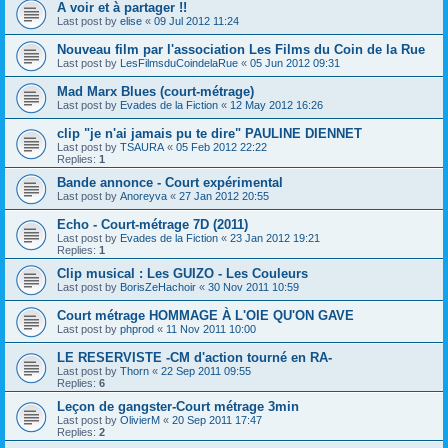
A voir et à partager !!
Last post by
elise
«
09 Jul 2012 11:24
Nouveau film par l'association Les Films du Coin de la Rue
Last post by
LesFilmsduCoindelaRue
«
05 Jun 2012 09:31
Mad Marx Blues (court-métrage)
Last post by
Evades de la Fiction
«
12 May 2012 16:26
clip "je n'ai jamais pu te dire" PAULINE DIENNET
Last post by
TSAURA
«
05 Feb 2012 22:22
Replies:
1
Bande annonce - Court expérimental
Last post by
Anoreyva
«
27 Jan 2012 20:55
Echo - Court-métrage 7D (2011)
Last post by
Evades de la Fiction
«
23 Jan 2012 19:21
Replies:
1
Clip musical : Les GUIZO - Les Couleurs
Last post by
BorisZeHachoir
«
30 Nov 2011 10:59
Court métrage HOMMAGE À L'OIE QU'ON GAVE
Last post by
phprod
«
11 Nov 2011 10:00
LE RESERVISTE -CM d'action tourné en RA-
Last post by
Thorn
«
22 Sep 2011 09:55
Replies:
6
Leçon de gangster-Court métrage 3min
Last post by
OlivierM
«
20 Sep 2011 17:47
Replies:
2