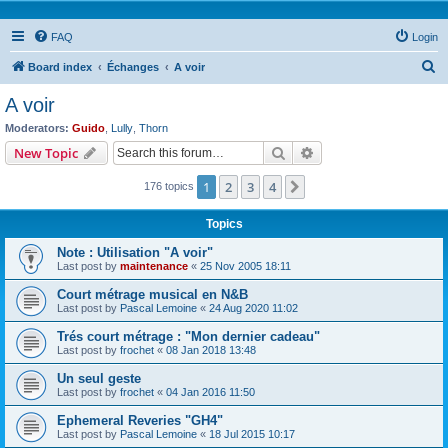
FAQ
Login
S
Board index
Échanges
A voir
e
A voir
a
Moderators:
Guido
,
Lully
,
Thorn
r
Search
Advanced search
New Topic
c
1
2
3
4
Next
176 topics
h
Topics
Note : Utilisation "A voir"
Last post by
maintenance
«
25 Nov 2005 18:11
Court métrage musical en N&B
Last post by
Pascal Lemoine
«
24 Aug 2020 11:02
Trés court métrage : "Mon dernier cadeau"
Last post by
frochet
«
08 Jan 2018 13:48
Un seul geste
Last post by
frochet
«
04 Jan 2016 11:50
Ephemeral Reveries "GH4"
Last post by
Pascal Lemoine
«
18 Jul 2015 10:17