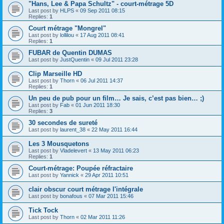
"Hans, Lee & Papa Schultz" - court-métrage 5D
Last post by
HLPS
«
09 Sep 2011 08:15
Replies:
1
Court métrage "Mongrel"
Last post by
lollilou
«
17 Aug 2011 08:41
Replies:
1
FUBAR de Quentin DUMAS
Last post by
JustQuentin
«
09 Jul 2011 23:28
Clip Marseille HD
Last post by
Thorn
«
06 Jul 2011 14:37
Replies:
1
Un peu de pub pour un film… Je sais, c’est pas bien… ;)
Last post by
Fab
«
01 Jun 2011 18:30
Replies:
3
30 secondes de sureté
Last post by
laurent_38
«
22 May 2011 16:44
Les 3 Mousquetons
Last post by
Vladelevert
«
13 May 2011 06:23
Replies:
1
Court-métrage: Poupée réfractaire
Last post by
Yannick
«
29 Apr 2011 10:51
clair obscur court métrage l'intégrale
Last post by
bonafous
«
07 Mar 2011 15:46
Tick Tock
Last post by
Thorn
«
02 Mar 2011 11:26