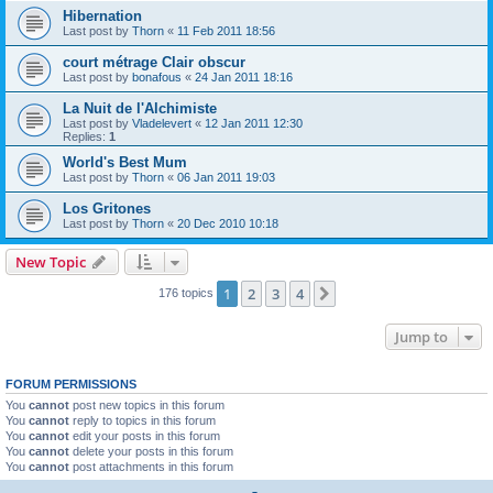
Hibernation
Last post by
Thorn
«
11 Feb 2011 18:56
court métrage Clair obscur
Last post by
bonafous
«
24 Jan 2011 18:16
La Nuit de l'Alchimiste
Last post by
Vladelevert
«
12 Jan 2011 12:30
Replies:
1
World's Best Mum
Last post by
Thorn
«
06 Jan 2011 19:03
Los Gritones
Last post by
Thorn
«
20 Dec 2010 10:18
New Topic
1
2
3
4
Next
176 topics
Jump to
FORUM PERMISSIONS
You
cannot
post new topics in this forum
You
cannot
reply to topics in this forum
You
cannot
edit your posts in this forum
You
cannot
delete your posts in this forum
You
cannot
post attachments in this forum