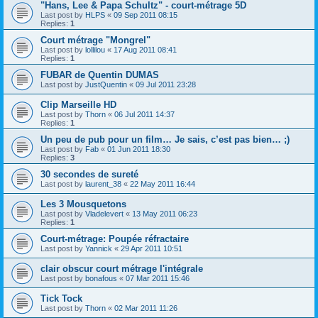
"Hans, Lee & Papa Schultz" - court-métrage 5D
Last post by
HLPS
«
09 Sep 2011 08:15
Replies:
1
Court métrage "Mongrel"
Last post by
lollilou
«
17 Aug 2011 08:41
Replies:
1
FUBAR de Quentin DUMAS
Last post by
JustQuentin
«
09 Jul 2011 23:28
Clip Marseille HD
Last post by
Thorn
«
06 Jul 2011 14:37
Replies:
1
Un peu de pub pour un film… Je sais, c’est pas bien… ;)
Last post by
Fab
«
01 Jun 2011 18:30
Replies:
3
30 secondes de sureté
Last post by
laurent_38
«
22 May 2011 16:44
Les 3 Mousquetons
Last post by
Vladelevert
«
13 May 2011 06:23
Replies:
1
Court-métrage: Poupée réfractaire
Last post by
Yannick
«
29 Apr 2011 10:51
clair obscur court métrage l'intégrale
Last post by
bonafous
«
07 Mar 2011 15:46
Tick Tock
Last post by
Thorn
«
02 Mar 2011 11:26