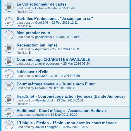
Le Collectionneur de cartes
Last post by
kiohaa
«
05 Mar 2015 13:43
Replies:
10
Gerbilles Productions : "Je sais qui tu es"
Last post by
Cock146
«
02 Feb 2015 12:11
Replies:
4
Mon premier court !
Last post by
gopalanimal
«
11 Jan 2015 18:40
Redemption [en ligne]
Last post by
Arjumand
«
26 Dec 2014 12:38
Replies:
5
Court métrage CIGARETTES AVAILABLE
Last post by
zi art productions
«
25 Mar 2014 01:34
à découvrir H'elle
Last post by
mada0001
«
25 Jan 2014 16:59
Court métrage amateur - Je suis mon Futur
Last post by
Muyan
«
28 Dec 2013 00:00
HeadShot - Court-métrage action lyonnais (Bande Annonce)
Last post by
Alexstardust
«
13 Dec 2013 02:01
Replies:
1
Additional - Court-métrage - Association Audioviz
Last post by
Audioviz
«
12 Dec 2013 10:30
L'Unique - Fiction - 15min - mon premier court métrage
Last post by
Xavier Landgraf
«
18 Nov 2013 10:55