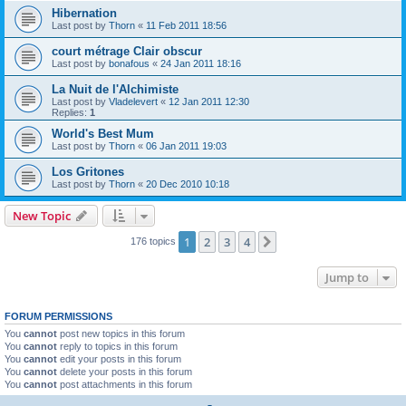
Hibernation
Last post by
Thorn
«
11 Feb 2011 18:56
court métrage Clair obscur
Last post by
bonafous
«
24 Jan 2011 18:16
La Nuit de l'Alchimiste
Last post by
Vladelevert
«
12 Jan 2011 12:30
Replies:
1
World's Best Mum
Last post by
Thorn
«
06 Jan 2011 19:03
Los Gritones
Last post by
Thorn
«
20 Dec 2010 10:18
New Topic
1
2
3
4
Next
176 topics
Jump to
FORUM PERMISSIONS
You
cannot
post new topics in this forum
You
cannot
reply to topics in this forum
You
cannot
edit your posts in this forum
You
cannot
delete your posts in this forum
You
cannot
post attachments in this forum