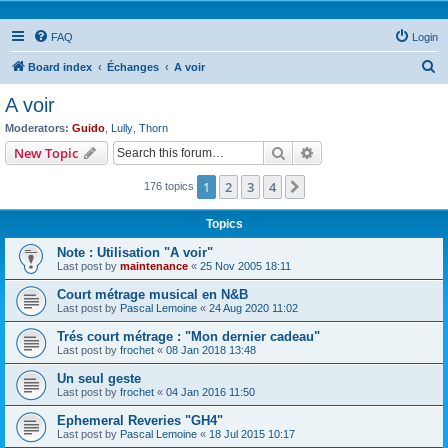
FAQ
Login
S
Board index
Échanges
A voir
e
A voir
a
Moderators:
Guido
,
Lully
,
Thorn
r
Search
Advanced search
New Topic
c
1
2
3
4
Next
176 topics
h
Topics
Note : Utilisation "A voir"
Last post by
maintenance
«
25 Nov 2005 18:11
Court métrage musical en N&B
Last post by
Pascal Lemoine
«
24 Aug 2020 11:02
Trés court métrage : "Mon dernier cadeau"
Last post by
frochet
«
08 Jan 2018 13:48
Un seul geste
Last post by
frochet
«
04 Jan 2016 11:50
Ephemeral Reveries "GH4"
Last post by
Pascal Lemoine
«
18 Jul 2015 10:17