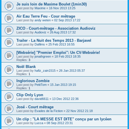
Je suis loin de Maxime Boulet (1min30)
Last post by
Maxime
«
16 Nov 2013 13:25
Air Eau Terre Feu - Cour métrage
Last post by
andy weten
«
02 Sep 2013 17:22
ZICO - Court-métrage - Association Audioviz
Last post by
Audioviz
«
26 Aug 2013 17:32
Trailer - La Nuit des Temps 2013 - Barjavel
Last post by
Dafilms
«
25 Feb 2013 16:55
[Websérie] "Premier Emploi": Un CV-Websérie!
Last post by
jonathgreen
«
18 Feb 2013 18:35
Replies:
3
Noël Blank
Last post by
hafiz_zain1515
«
26 Jan 2013 05:37
Replies:
1
Inglorious Zombie
Last post by
PetitTom
«
15 Jan 2013 19:15
Replies:
1
Clip Only Lyon
Last post by
david6611
«
13 Dec 2012 22:36
José - Court métrage
Last post by
Evades de la Fiction
«
22 Nov 2012 21:18
Un clip : "LA MESSE EST DITE" conçu par un lycéen
Last post by
Lucca
«
08 Sep 2012 23:31