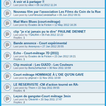
A voir et à partager !!
Last post by
elise
«
09 Jul 2012 11:24
Nouveau film par l'association Les Films du Coin de la Rue
Last post by
LesFilmsduCoindelaRue
«
05 Jun 2012 09:31
Mad Marx Blues (court-métrage)
Last post by
Evades de la Fiction
«
12 May 2012 16:26
clip "je n'ai jamais pu te dire" PAULINE DIENNET
Last post by
TSAURA
«
05 Feb 2012 22:22
Replies:
1
Bande annonce - Court expérimental
Last post by
Anoreyva
«
27 Jan 2012 20:55
Echo - Court-métrage 7D (2011)
Last post by
Evades de la Fiction
«
23 Jan 2012 19:21
Replies:
1
Clip musical : Les GUIZO - Les Couleurs
Last post by
BorisZeHachoir
«
30 Nov 2011 10:59
Court métrage HOMMAGE À L'OIE QU'ON GAVE
Last post by
phprod
«
11 Nov 2011 10:00
LE RESERVISTE -CM d'action tourné en RA-
Last post by
Thorn
«
22 Sep 2011 09:55
Replies:
6
Leçon de gangster-Court métrage 3min
Last post by
OlivierM
«
20 Sep 2011 17:47
Replies:
2