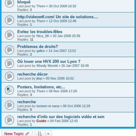
bloqué
Last post by
Thorn
«
30 Oct 2009 10:32
Replies:
2
http://videowtf.com/ Un site de solutions....
Last post by
Thorn
«
12 Oct 2009 12:48
Replies:
1
Evitez les troubles-fêtes
Last post by
Nico_SK
«
20 Jan 2008 20:39
Replies:
11
Problemes de droits?
Last post by
gallus
«
14 Jun 2007 13:52
Replies:
2
Où louer une HVX 200 sur Lyon ?
Last post by
Woody Moretti
«
26 Jan 2007 16:49
recherche décor
Last post by
jitep
«
05 Nov 2006 16:02
Posters, Invitations, etc...
Last post by
Thorn
«
06 Nov 2006 17:29
Replies:
3
recherche
Last post by
tomtom et nana
«
06 Oct 2006 12:29
Replies:
5
recherche d'info sur des logiciels vidéo et son
Last post by
Guido
«
04 Feb 2006 12:43
Replies:
1
New Topic