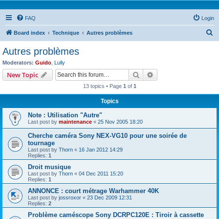
FAQ
Login
S
Board index
Technique
Autres problèmes
e
Autres problèmes
a
Moderators:
Guido
,
Lully
r
Search
Advanced search
New Topic
c
13 topics • Page
1
of
1
h
Topics
Note : Utilisation "Autre"
Last post by
maintenance
«
25 Nov 2005 18:20
Cherche caméra Sony NEX-VG10 pour une soirée de
tournage
Last post by
Thorn
«
16 Jan 2012 14:29
Replies:
1
Droit musique
Last post by
Thorn
«
04 Dec 2011 15:20
Replies:
1
ANNONCE : court métrage Warhammer 40K
Last post by
jossroxor
«
23 Dec 2009 12:31
Replies:
2
Problème caméscope Sony DCRPC120E : Tiroir à cassette